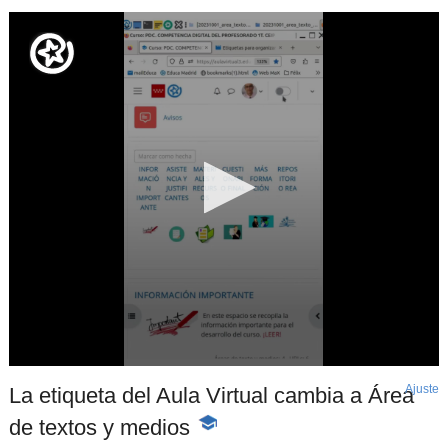
Ajuste
d
La etiqueta del Aula Virtual cambia a Área
p
de textos y medios
-
Contenido