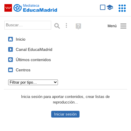
Mediateca de EducaMadrid
Saltar navegación
Servic
Educa
Palabra o frase:
Búsqueda avanzada
Ayuda
(en
ventana
Inicio
nueva)
Canal EducaMadrid
Últimos contenidos
Centros
Tipo de contenido:
Inicia sesión para aportar contenidos, crear listas de
reproducción...
Iniciar sesión