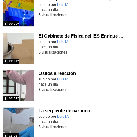
Contenido educativo.
subido por
Luis M.
-
hace un dia
6
visualizaciones
00′ 30″
El Gabinete de Física del IES Enrique Tierno Galván de Parla (Curso 25-26)
Contenido educativo.
subido por
Luis M.
-
hace un dia
5
visualizaciones
01′ 01″
Ositos a reacción
Contenido educativo.
subido por
Luis M.
-
hace un dia
3
visualizaciones
00′ 32″
La serpiente de carbono
Contenido educativo.
subido por
Luis M.
-
hace un dia
3
visualizaciones
01′ 01″