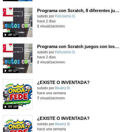
Programa con Scratch, 8 diferentes juegos para vivir la emoción de los partidos de España en el mundial 2026
Contenido educativo.
subido por
Felicisimo G.
-
hace 2 dias
1
visualizaciones
40′ 17″
Programa con Scratch juegos con los partidos del mundial 2026 ganados por España
Contenido educativo.
subido por
Felicisimo G.
-
hace 2 dias
1
visualizaciones
40′ 17″
¿EXISTE O INVENTADA?
Contenido educativo.
subido por
Beatriz B.
-
hace una semana
7
visualizaciones
03′ 10″
¿EXISTE O INVENTADA?
Contenido educativo.
subido por
Beatriz B.
-
hace una semana