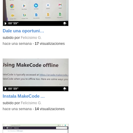
00′ 59″
Dale una oportunidad a los Chromebooks y utiliza un proyector para realizar talleres si no tienes pantallas táctiles
Contenido educativo.
subido por
Felicisimo G.
-
hace una semana
-
17
visualizaciones
00′ 59″
Instala MakeCode Arcade para trabajar offline en tu tablet, ordenador, Chromebook
Contenido educativo.
subido por
Felicisimo G.
-
hace una semana
-
14
visualizaciones