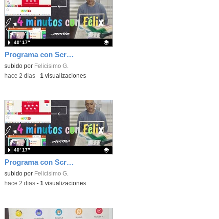
40′ 17″
Programa con Scratch, 8 diferentes juegos para vivir la emoción de los partidos de España en el mundial 2026
Contenido educativo.
subido por
Felicisimo G.
-
hace 2 dias
-
1
visualizaciones
40′ 17″
Programa con Scratch juegos con los partidos del mundial 2026 ganados por España
Contenido educativo.
subido por
Felicisimo G.
-
hace 2 dias
-
1
visualizaciones