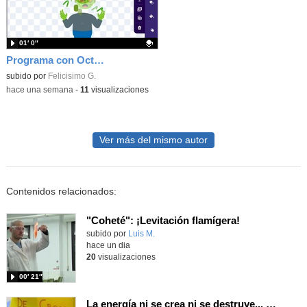
01′ 0″
Programa con OctoStudio, un juego homenajeando al House of the dead con Zombies
Contenido educativo.
subido por
Felicisimo G.
-
hace una semana
-
11
visualizaciones
Ver más del mismo autor
Contenidos relacionados:
"Coheté": ¡Levitación flamígera!
Contenido educativo.
subido por
Luis M.
-
hace un dia
20
visualizaciones
00′ 21″
La energía ni se crea ni se destruye... ¡se experimenta! El Tierno en la Feria Madrid es Ciencia 2026