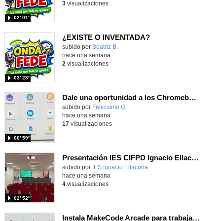
3
visualizaciones
02′ 01″
¿EXISTE O INVENTADA?
Contenido educativo.
subido por
Beatriz B.
-
hace una semana
2
visualizaciones
03′ 23″
Dale una oportunidad a los Chromebooks y utiliza un proyector para realizar talleres si no tienes pantallas táctiles
Contenido educativo.
subido por
Felicisimo G.
-
hace una semana
17
visualizaciones
00′ 59″
Presentación IES CIFPD Ignacio Ellacuría
Contenido educativo.
subido por
IES Ignacio Ellacuria
-
hace una semana
4
visualizaciones
02′ 52″
Instala MakeCode Arcade para trabajar offline en tu tablet, ordenador, Chromebook