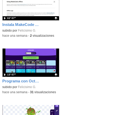
02′ 07″
Instala MakeCode Arcade offline para programar grandes juegos sin necesidad de Internet
Contenido educativo.
subido por
Felicisimo G.
-
hace una semana
-
2
visualizaciones
13′ 07″
Programa con OctoStudio, un juego de disparos contra Zombies con un cargador basado en el House of the dead
Contenido educativo.
subido por
Felicisimo G.
-
hace una semana
-
31
visualizaciones