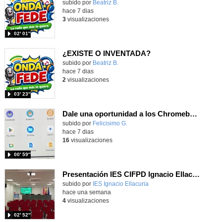
Contenido educativo.
subido por
Beatriz B.
-
hace 7 dias
3
visualizaciones
02′ 01″
¿EXISTE O INVENTADA?
Contenido educativo.
subido por
Beatriz B.
-
hace 7 dias
2
visualizaciones
03′ 23″
Dale una oportunidad a los Chromebooks y utiliza un proyector para realizar talleres si no tienes pantallas táctiles
Contenido educativo.
subido por
Felicisimo G.
-
hace 7 dias
16
visualizaciones
00′ 59″
Presentación IES CIFPD Ignacio Ellacuría
Contenido educativo.
subido por
IES Ignacio Ellacuria
-
hace una semana
4
visualizaciones
02′ 52″