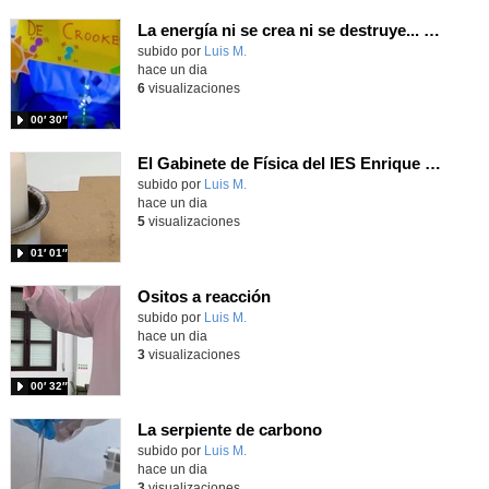
La energía ni se crea ni se destruye... ¡se experimenta! El Tierno en la Feria Madrid es Ciencia 2026
Contenido educativo.
subido por
Luis M.
-
hace un dia
6
visualizaciones
00′ 30″
El Gabinete de Física del IES Enrique Tierno Galván de Parla (Curso 25-26)
Contenido educativo.
subido por
Luis M.
-
hace un dia
5
visualizaciones
01′ 01″
Ositos a reacción
Contenido educativo.
subido por
Luis M.
-
hace un dia
3
visualizaciones
00′ 32″
La serpiente de carbono
Contenido educativo.
subido por
Luis M.
-
hace un dia
3
visualizaciones