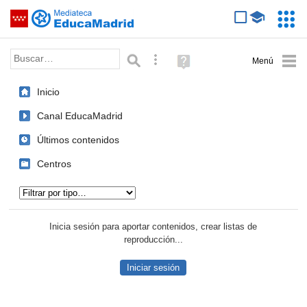
Mediateca de EducaMadrid
Saltar navegación
Servic
Educa
Palabra o frase:
Búsqueda avanzada
Ayuda
(en
ventana
Inicio
nueva)
Canal EducaMadrid
Últimos contenidos
Centros
Tipo de contenido:
Inicia sesión para aportar contenidos, crear listas de
reproducción...
Iniciar sesión