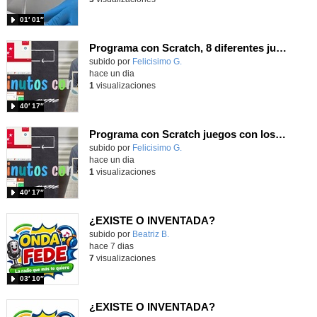
01′ 01″
Programa con Scratch, 8 diferentes juegos para vivir la emoción de los partidos de España en el mundial 2026
Contenido educativo.
subido por
Felicisimo G.
-
hace un dia
1
visualizaciones
40′ 17″
Programa con Scratch juegos con los partidos del mundial 2026 ganados por España
Contenido educativo.
subido por
Felicisimo G.
-
hace un dia
1
visualizaciones
40′ 17″
¿EXISTE O INVENTADA?
Contenido educativo.
subido por
Beatriz B.
-
hace 7 dias
7
visualizaciones
03′ 10″
¿EXISTE O INVENTADA?