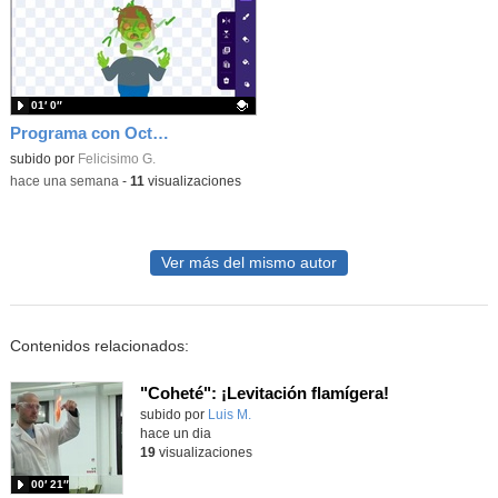
01′ 0″
Programa con OctoStudio, un juego homenajeando al House of the dead con Zombies
Contenido educativo.
subido por
Felicisimo G.
-
hace una semana
-
11
visualizaciones
Ver más del mismo autor
Contenidos relacionados:
"Coheté": ¡Levitación flamígera!
Contenido educativo.
subido por
Luis M.
-
hace un dia
19
visualizaciones
00′ 21″