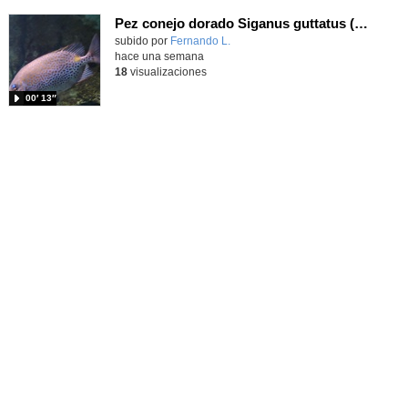
Pez conejo dorado Siganus guttatus (Bloch, 1786)
Contenido educativo.
subido por
Fernando L.
-
hace una semana
18
visualizaciones
00′ 13″