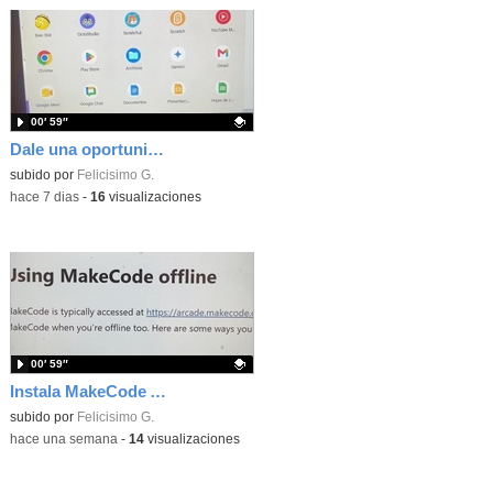
00′ 59″
Dale una oportunidad a los Chromebooks y utiliza un proyector para realizar talleres si no tienes pantallas táctiles
Contenido educativo.
subido por
Felicisimo G.
-
hace 7 dias
-
16
visualizaciones
00′ 59″
Instala MakeCode Arcade para trabajar offline en tu tablet, ordenador, Chromebook
Contenido educativo.
subido por
Felicisimo G.
-
hace una semana
-
14
visualizaciones