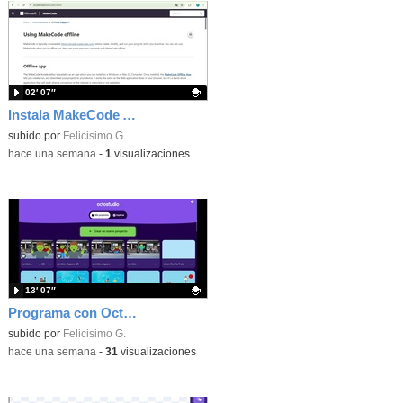
02′ 07″
Instala MakeCode Arcade offline para programar grandes juegos sin necesidad de Internet
Contenido educativo.
subido por
Felicisimo G.
-
hace una semana
-
1
visualizaciones
13′ 07″
Programa con OctoStudio, un juego de disparos contra Zombies con un cargador basado en el House of the dead
Contenido educativo.
subido por
Felicisimo G.
-
hace una semana
-
31
visualizaciones