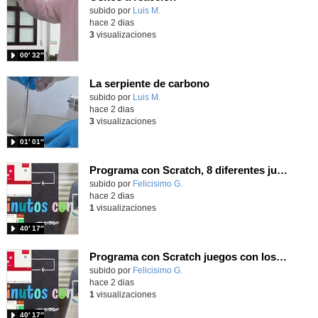
Contenido educativo.
subido por
Luis M.
-
hace 2 dias
3
visualizaciones
00′ 32″
La serpiente de carbono
Contenido educativo.
subido por
Luis M.
-
hace 2 dias
3
visualizaciones
01′ 01″
Programa con Scratch, 8 diferentes juegos para vivir la emoción de los partidos de España en el mundial 2026
Contenido educativo.
subido por
Felicisimo G.
-
hace 2 dias
1
visualizaciones
40′ 17″
Programa con Scratch juegos con los partidos del mundial 2026 ganados por España
Contenido educativo.
subido por
Felicisimo G.
-
hace 2 dias
1
visualizaciones
40′ 17″