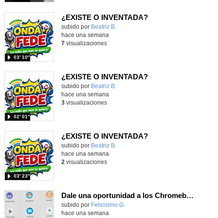
¿EXISTE O INVENTADA?
Contenido educativo.
subido por
Beatriz B.
-
hace una semana
7
visualizaciones
03′ 10″
¿EXISTE O INVENTADA?
Contenido educativo.
subido por
Beatriz B.
-
hace una semana
3
visualizaciones
02′ 01″
¿EXISTE O INVENTADA?
Contenido educativo.
subido por
Beatriz B.
-
hace una semana
2
visualizaciones
03′ 23″
Dale una oportunidad a los Chromebooks y utiliza un proyector para realizar talleres si no tienes pantallas táctiles
Contenido educativo.
subido por
Felicisimo G.
-
hace una semana