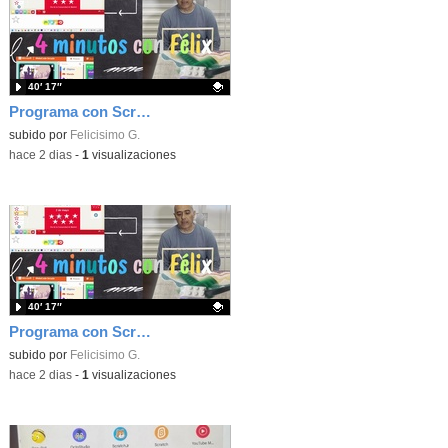
40′ 17″
Programa con Scratch, 8 diferentes juegos para vivir la emoción de los partidos de España en el mundial 2026
Contenido educativo.
subido por
Felicisimo G.
-
hace 2 dias
-
1
visualizaciones
40′ 17″
Programa con Scratch juegos con los partidos del mundial 2026 ganados por España
Contenido educativo.
subido por
Felicisimo G.
-
hace 2 dias
-
1
visualizaciones