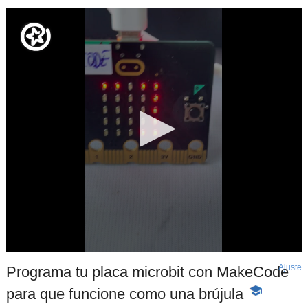
Ajuste
d
Programa tu placa microbit con MakeCode
p
para que funcione como una brújula
-
Contenido