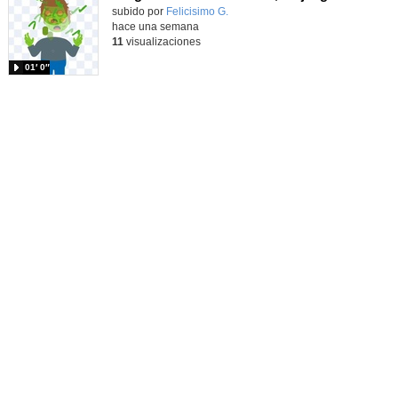
Contenido educativo.
subido por
Felicisimo G.
-
hace una semana
11
visualizaciones
01′ 0″