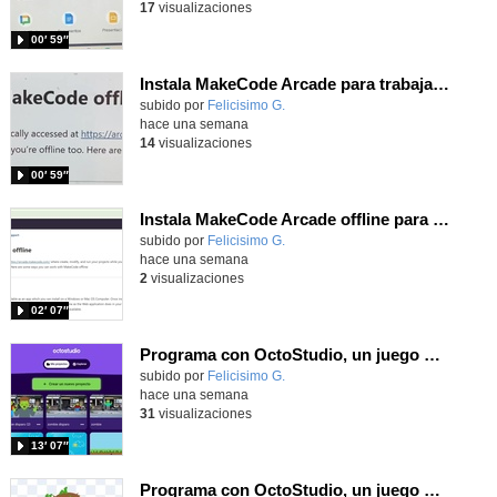
17
visualizaciones
00′ 59″
Instala MakeCode Arcade para trabajar offline en tu tablet, ordenador, Chromebook
Contenido educativo.
subido por
Felicisimo G.
-
hace una semana
14
visualizaciones
00′ 59″
Instala MakeCode Arcade offline para programar grandes juegos sin necesidad de Internet
Contenido educativo.
subido por
Felicisimo G.
-
hace una semana
2
visualizaciones
02′ 07″
Programa con OctoStudio, un juego de disparos contra Zombies con un cargador basado en el House of the dead
Contenido educativo.
subido por
Felicisimo G.
-
hace una semana
31
visualizaciones
13′ 07″
Programa con OctoStudio, un juego homenajeando al House of the dead con Zombies