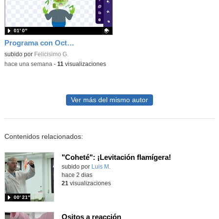
01′ 0″
Programa con OctoStudio, un juego homenajeando al House of the dead con Zombies
Contenido educativo.
subido por
Felicisimo G.
-
hace una semana
-
11
visualizaciones
Ver más del mismo autor
Contenidos relacionados:
"Coheté": ¡Levitación flamígera!
Contenido educativo.
subido por
Luis M.
-
hace 2 dias
21
visualizaciones
00′ 21″
Ositos a reacción