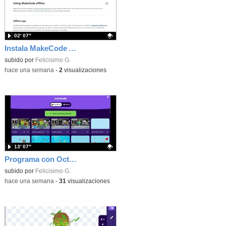
02′ 07″
Instala MakeCode Arcade offline para programar grandes juegos sin necesidad de Internet
Contenido educativo.
subido por
Felicisimo G.
-
hace una semana
-
2
visualizaciones
13′ 07″
Programa con OctoStudio, un juego de disparos contra Zombies con un cargador basado en el House of the dead
Contenido educativo.
subido por
Felicisimo G.
-
hace una semana
-
31
visualizaciones