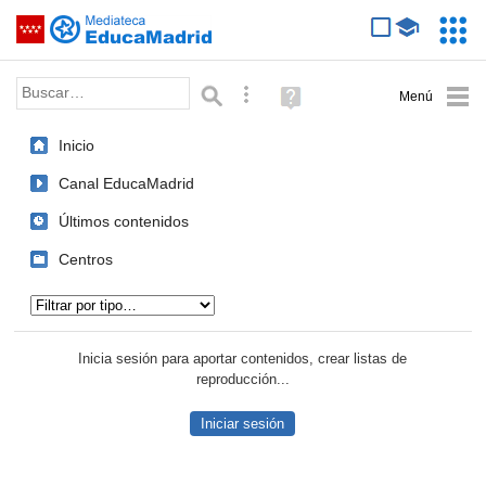
Mediateca de EducaMadrid
Saltar navegación
Servic
Educa
Palabra o frase:
Búsqueda avanzada
Ayuda
(en
ventana
Inicio
nueva)
Canal EducaMadrid
Últimos contenidos
Centros
Tipo de contenido:
Inicia sesión para aportar contenidos, crear listas de
reproducción...
Iniciar sesión