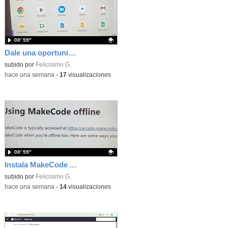
00′ 59″
Dale una oportunidad a los Chromebooks y utiliza un proyector para realizar talleres si no tienes pantallas táctiles
Contenido educativo.
subido por
Felicisimo G.
-
hace una semana
-
17
visualizaciones
00′ 59″
Instala MakeCode Arcade para trabajar offline en tu tablet, ordenador, Chromebook
Contenido educativo.
subido por
Felicisimo G.
-
hace una semana
-
14
visualizaciones