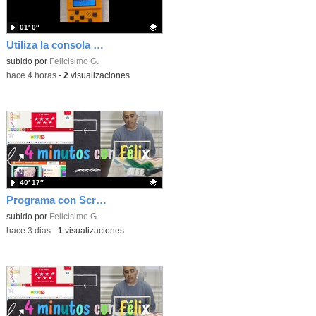
01′ 0″
Utiliza la consola Meowbit de KIttenbot para jugar con tus programas MakeCode Arcade
Contenido educativo.
subido por
Felicisimo G.
-
hace 4 horas
-
2
visualizaciones
40′ 17″
Programa con Scratch, 8 diferentes juegos para vivir la emoción de los partidos de España en el mundial 2026
Contenido educativo.
subido por
Felicisimo G.
-
hace 3 dias
-
1
visualizaciones