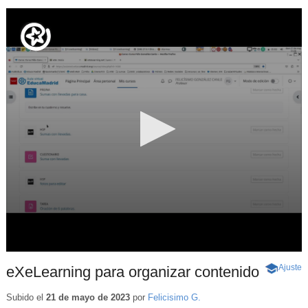
Ajuste
d
eXeLearning para organizar contenido
-
p
Contenido
educativo
Subido el
21 de mayo de 2023
por
Felicisimo G.