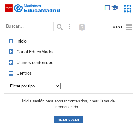
Mediateca de EducaMadrid
Saltar navegación
Servic
Educa
Palabra o frase:
Búsqueda avanzada
Ayuda
(en
ventana
Inicio
nueva)
Canal EducaMadrid
Últimos contenidos
Centros
Tipo de contenido:
Inicia sesión para aportar contenidos, crear listas de
reproducción...
Iniciar sesión