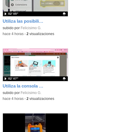
02′ 05″
Utiliza las posibilidades de tu microbit programando com MakeCode para medir temperatura y nivel de luz con Datalogger
Contenido educativo.
subido por
Felicisimo G.
-
hace 4 horas
-
2
visualizaciones
02′ 07″
Utiliza la consola Mewbit de Kittenbot para llevar tus juegos arcade de MakeCode a tu mano
Contenido educativo.
subido por
Felicisimo G.
-
hace 4 horas
-
2
visualizaciones