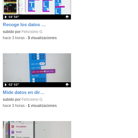
04′ 54″
Recoge los datos en una gráfica programando tu placa microbit con MakeCode y conoce la Tª y nivel de luz en este eclipse
Contenido educativo.
subido por
Felicisimo G.
-
hace 3 horas
-
3
visualizaciones
02′ 03″
Mide datos en directo usando tu placa microbit y programando con MakeCode dos placas conectadas por radio
Contenido educativo.
subido por
Felicisimo G.
-
hace 3 horas
-
1
visualizaciones