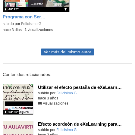
40′ 17″
Programa con Scratch juegos con los partidos del mundial 2026 ganados por España
Contenido educativo.
subido por
Felicisimo G.
-
hace 3 dias
-
1
visualizaciones
Ver más del mismo autor
Contenidos relacionados:
Utilizar el efecto pestaña de eXeLearning.
Contenido educativo.
subido por
Felicisimo G.
-
hace 3 años
88
visualizaciones
03′ 25″
Efecto acordeón de eXeLearning para organizar contenido.
Contenido educativo.
subido por
Felicisimo G.
-
hace 3 años