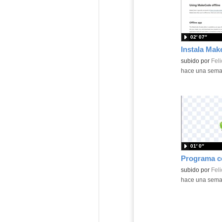
02′ 07″
Contenido educ
subido por
Feli
-
hace una sem
01′ 0″
Contenido educ
subido por
Feli
-
hace una sem