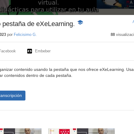
cto pestaña de eXeLearning.
-
Contenido
educativo
2023
por
Felicisimo G.
88
visualizac
Facebook
Embeber
rganizar contenido usando la pestaña que nos ofrece eXeLearning. Us
ar contenidos dentro de cada pestaña.
ranscripción