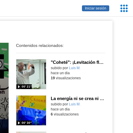
Servic
Iniciar sesión
Educa
Contenidos relacionados:
"Coheté": ¡Levitación flamígera!
Contenido educativo.
subido por
Luis M.
-
hace un dia
19
visualizaciones
00′ 21″
La energía ni se crea ni se destruye... ¡se experimenta! El Tierno en la Feria Madrid es Ciencia 2026
Contenido educativo.
subido por
Luis M.
-
hace un dia
6
visualizaciones
00′ 30″