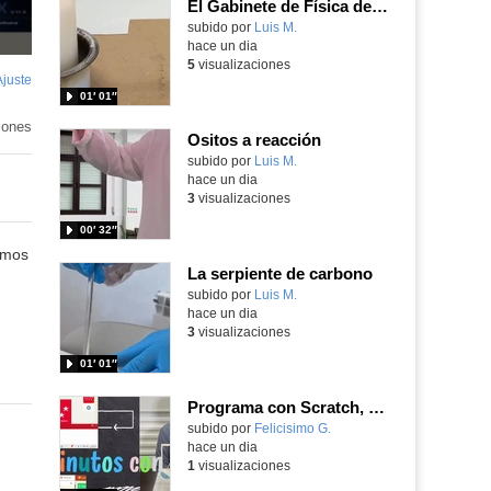
El Gabinete de Física del IES Enrique Tierno Galván de Parla (Curso 25-26)
Contenido educativo.
subido por
Luis M.
-
hace un dia
5
visualizaciones
Ajuste
de
01′ 01″
pantalla
iones
Ositos a reacción
Contenido educativo.
subido por
Luis M.
-
hace un dia
3
visualizaciones
00′ 32″
amos
La serpiente de carbono
Contenido educativo.
subido por
Luis M.
-
hace un dia
3
visualizaciones
01′ 01″
Programa con Scratch, 8 diferentes juegos para vivir la emoción de los partidos de España en el mundial 2026
Contenido educativo.
subido por
Felicisimo G.
-
hace un dia
1
visualizaciones