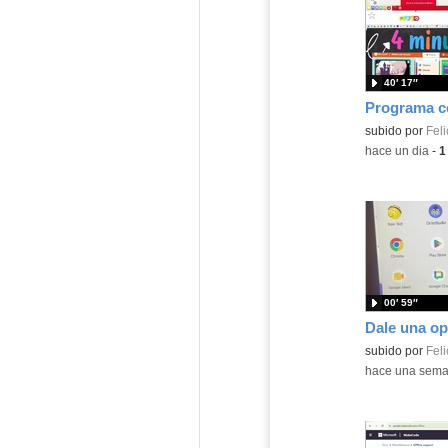
40′ 17″
Contenido educ
subido por
Feli
-
hace un dia
-
1
00′ 59″
Contenido educ
subido por
Feli
-
hace una sem