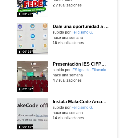
2
visualizaciones
03′ 23″
Dale una oportunidad a los Chromebooks y utiliza un proyector para realizar talleres si no tienes pantallas táctiles
Contenido educativo.
subido por
Felicisimo G.
-
hace una semana
16
visualizaciones
00′ 59″
Presentación IES CIFPD Ignacio Ellacuría
Contenido educativo.
subido por
IES Ignacio Ellacuria
-
hace una semana
4
visualizaciones
02′ 52″
Instala MakeCode Arcade para trabajar offline en tu tablet, ordenador, Chromebook
Contenido educativo.
subido por
Felicisimo G.
-
hace una semana
14
visualizaciones
00′ 59″