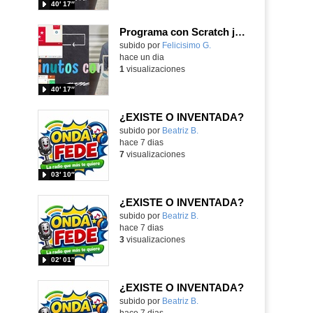
40′ 17″
Programa con Scratch juegos con los partidos del mundial 2026 ganados por España
Contenido educativo.
subido por
Felicisimo G.
-
hace un dia
1
visualizaciones
40′ 17″
¿EXISTE O INVENTADA?
Contenido educativo.
subido por
Beatriz B.
-
hace 7 dias
7
visualizaciones
03′ 10″
¿EXISTE O INVENTADA?
Contenido educativo.
subido por
Beatriz B.
-
hace 7 dias
3
visualizaciones
02′ 01″
¿EXISTE O INVENTADA?
Contenido educativo.
subido por
Beatriz B.
-
hace 7 dias