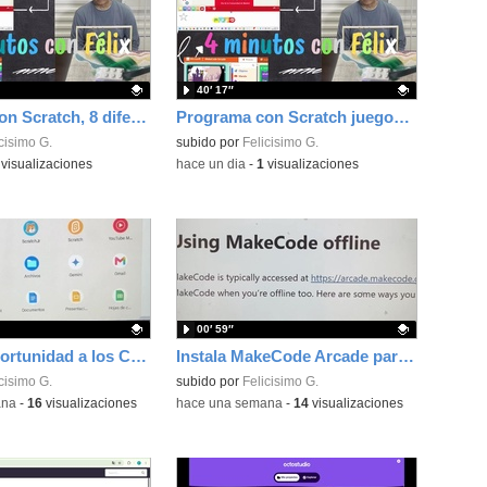
40′ 17″
Programa con Scratch, 8 diferentes juegos para vivir la emoción de los partidos de España en el mundial 2026
Programa con Scratch juegos con los partidos del mundial 2026 ganados por España
ativo.
cisimo G.
Contenido educativo.
subido por
Felicisimo G.
visualizaciones
-
hace un dia
-
1
visualizaciones
00′ 59″
Dale una oportunidad a los Chromebooks y utiliza un proyector para realizar talleres si no tienes pantallas táctiles
Instala MakeCode Arcade para trabajar offline en tu tablet, ordenador, Chromebook
ativo.
cisimo G.
Contenido educativo.
subido por
Felicisimo G.
ana
-
16
visualizaciones
-
hace una semana
-
14
visualizaciones