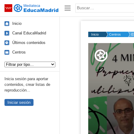
Mediateca de EducaMadrid
Saltar navegación
Palabra o frase:
Inicio
Canal EducaMadrid
Inicio
Centros
E
Últimos contenidos
Volume
50%
Centros
Tipo de contenido:
Inicia sesión para aportar
contenidos, crear listas de
reproducción...
Iniciar sesión