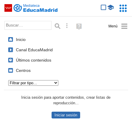
Mediateca de EducaMadrid
Saltar navegación
Servic
Educa
Palabra o frase:
Búsqueda avanzada
Ayuda
(en
ventana
Inicio
nueva)
Canal EducaMadrid
Últimos contenidos
Centros
Tipo de contenido:
Inicia sesión para aportar contenidos, crear listas de
reproducción...
Iniciar sesión