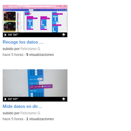
04′ 54″
Recoge los datos en una gráfica programando tu placa microbit con MakeCode y conoce la Tª y nivel de luz en este eclipse
Contenido educativo.
subido por
Felicisimo G.
-
hace 5 horas
-
5
visualizaciones
02′ 03″
Mide datos en directo usando tu placa microbit y programando con MakeCode dos placas conectadas por radio
Contenido educativo.
subido por
Felicisimo G.
-
hace 5 horas
-
1
visualizaciones