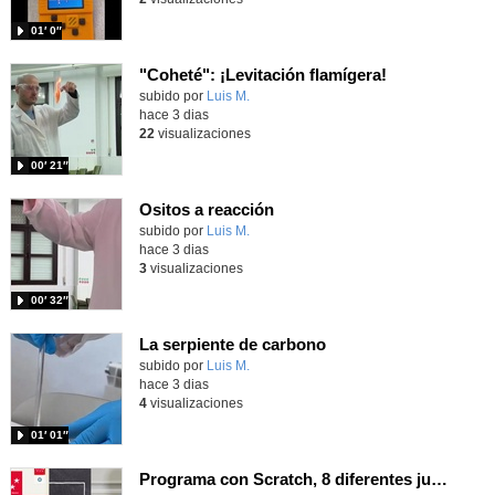
01′ 0″
"Coheté": ¡Levitación flamígera!
Contenido educativo.
subido por
Luis M.
-
hace 3 dias
22
visualizaciones
00′ 21″
Ositos a reacción
Contenido educativo.
subido por
Luis M.
-
hace 3 dias
3
visualizaciones
00′ 32″
La serpiente de carbono
Contenido educativo.
subido por
Luis M.
-
hace 3 dias
4
visualizaciones
01′ 01″
Programa con Scratch, 8 diferentes juegos para vivir la emoción de los partidos de España en el mundial 2026