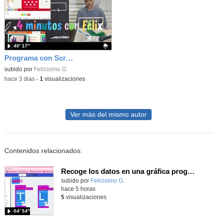
40′ 17″
Programa con Scratch juegos con los partidos del mundial 2026 ganados por España
Contenido educativo.
subido por
Felicisimo G.
-
hace 3 dias
-
1
visualizaciones
Ver más del mismo autor
Contenidos relacionados:
Recoge los datos en una gráfica programando tu placa microbit con MakeCode y conoce la Tª y nivel de luz en este eclipse
Contenido educativo.
subido por
Felicisimo G.
-
hace 5 horas
5
visualizaciones
04′ 54″