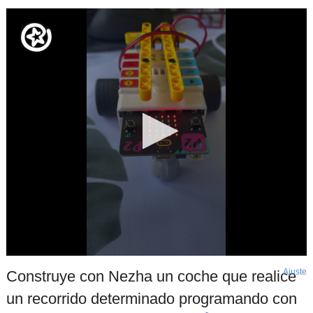
Ajuste
d
Construye con Nezha un coche que realice
p
un recorrido determinado programando con