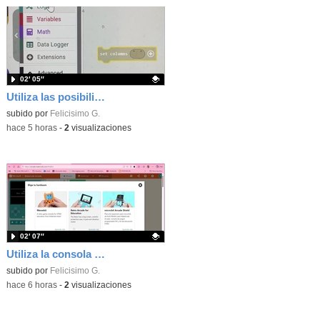
02′ 05″
Utiliza las posibilidades de tu microbit programando com MakeCode para medir temperatura y nivel de luz con Datalogger
Contenido educativo.
subido por
Felicisimo G.
-
hace 5 horas
-
2
visualizaciones
02′ 07″
Utiliza la consola Mewbit de Kittenbot para llevar tus juegos arcade de MakeCode a tu mano
Contenido educativo.
subido por
Felicisimo G.
-
hace 6 horas
-
2
visualizaciones