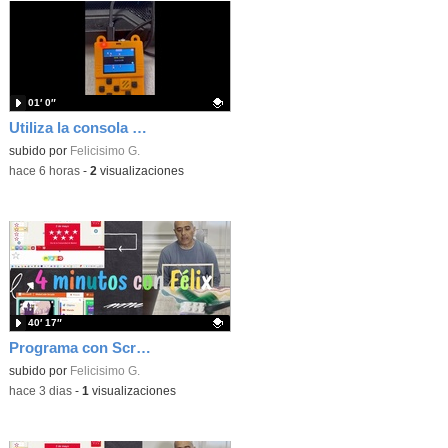
01′ 0″
Utiliza la consola Meowbit de KIttenbot para jugar con tus programas MakeCode Arcade
Contenido educativo.
subido por
Felicisimo G.
-
hace 6 horas
-
2
visualizaciones
40′ 17″
Programa con Scratch, 8 diferentes juegos para vivir la emoción de los partidos de España en el mundial 2026
Contenido educativo.
subido por
Felicisimo G.
-
hace 3 dias
-
1
visualizaciones