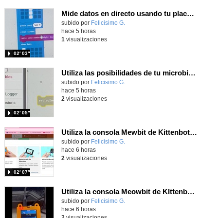
Mide datos en directo usando tu placa microbit y programando con MakeCode dos placas conectadas por radio
Contenido educativo.
subido por
Felicisimo G.
-
hace 5 horas
1
visualizaciones
02′ 03″
Utiliza las posibilidades de tu microbit programando com MakeCode para medir temperatura y nivel de luz con Datalogger
Contenido educativo.
subido por
Felicisimo G.
-
hace 5 horas
2
visualizaciones
02′ 05″
Utiliza la consola Mewbit de Kittenbot para llevar tus juegos arcade de MakeCode a tu mano
Contenido educativo.
subido por
Felicisimo G.
-
hace 6 horas
2
visualizaciones
02′ 07″
Utiliza la consola Meowbit de KIttenbot para jugar con tus programas MakeCode Arcade
Contenido educativo.
subido por
Felicisimo G.
-
hace 6 horas
2
visualizaciones