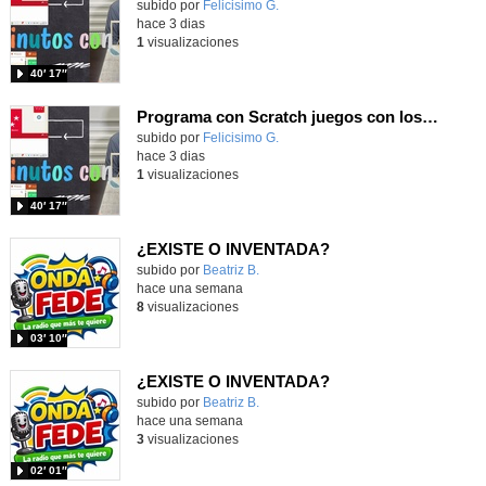
Contenido educativo.
subido por
Felicisimo G.
-
hace 3 dias
1
visualizaciones
40′ 17″
Programa con Scratch juegos con los partidos del mundial 2026 ganados por España
Contenido educativo.
subido por
Felicisimo G.
-
hace 3 dias
1
visualizaciones
40′ 17″
¿EXISTE O INVENTADA?
Contenido educativo.
subido por
Beatriz B.
-
hace una semana
8
visualizaciones
03′ 10″
¿EXISTE O INVENTADA?
Contenido educativo.
subido por
Beatriz B.
-
hace una semana
3
visualizaciones
02′ 01″