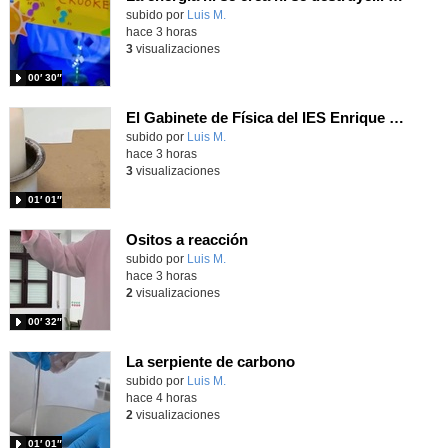
Contenido educativo.
subido por
Luis M.
-
hace 3 horas
3
visualizaciones
00′ 30″
El Gabinete de Física del IES Enrique Tierno Galván de Parla (Curso 25-26)
Contenido educativo.
subido por
Luis M.
-
hace 3 horas
3
visualizaciones
01′ 01″
Ositos a reacción
Contenido educativo.
subido por
Luis M.
-
hace 3 horas
2
visualizaciones
00′ 32″
La serpiente de carbono
Contenido educativo.
subido por
Luis M.
-
hace 4 horas
2
visualizaciones
01′ 01″