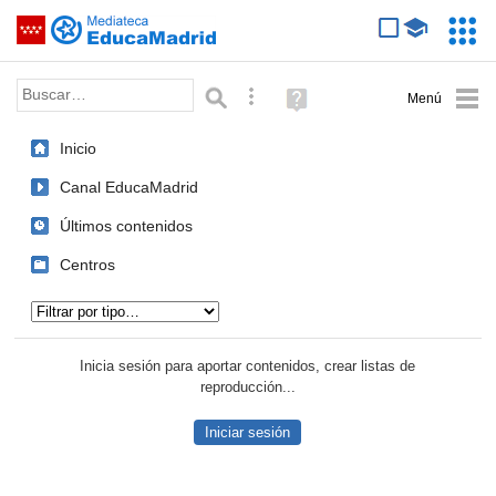
Mediateca de EducaMadrid
Saltar navegación
Servic
Educa
Palabra o frase:
Búsqueda avanzada
Ayuda
(en
ventana
Inicio
nueva)
Canal EducaMadrid
Últimos contenidos
Centros
Tipo de contenido:
Inicia sesión para aportar contenidos, crear listas de
reproducción...
Iniciar sesión