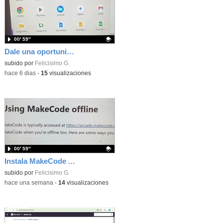
00′ 59″
Dale una oportunidad a los Chromebooks y utiliza un proyector para realizar talleres si no tienes pantallas táctiles
Contenido educativo.
subido por
Felicisimo G.
-
hace 6 dias
-
15
visualizaciones
00′ 59″
Instala MakeCode Arcade para trabajar offline en tu tablet, ordenador, Chromebook
Contenido educativo.
subido por
Felicisimo G.
-
hace una semana
-
14
visualizaciones