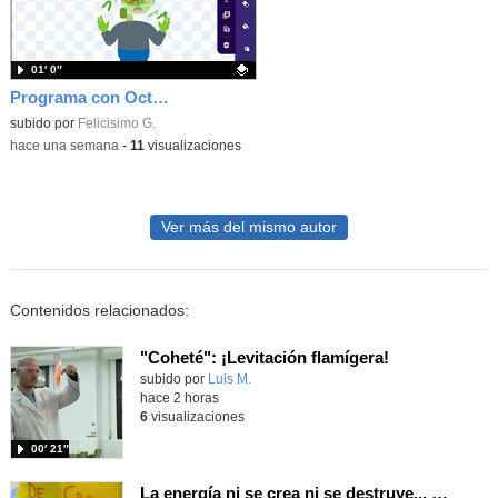
01′ 0″
Programa con OctoStudio, un juego homenajeando al House of the dead con Zombies
Contenido educativo.
subido por
Felicisimo G.
-
hace una semana
-
11
visualizaciones
Ver más del mismo autor
Contenidos relacionados:
"Coheté": ¡Levitación flamígera!
Contenido educativo.
subido por
Luis M.
-
hace 2 horas
6
visualizaciones
00′ 21″
La energía ni se crea ni se destruye... ¡se experimenta! El Tierno en la Feria Madrid es Ciencia 2026