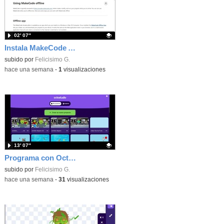
02′ 07″
Instala MakeCode Arcade offline para programar grandes juegos sin necesidad de Internet
Contenido educativo.
subido por
Felicisimo G.
-
hace una semana
-
1
visualizaciones
13′ 07″
Programa con OctoStudio, un juego de disparos contra Zombies con un cargador basado en el House of the dead
Contenido educativo.
subido por
Felicisimo G.
-
hace una semana
-
31
visualizaciones