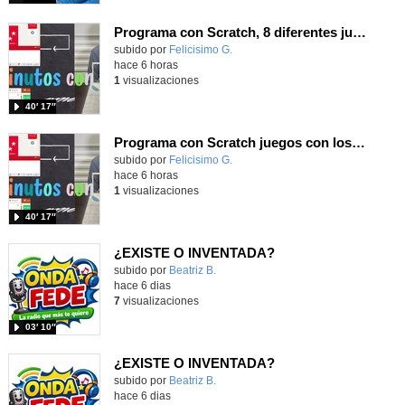
Programa con Scratch, 8 diferentes juegos para vivir la emoción de los partidos de España en el mundial 2026
Contenido educativo.
subido por
Felicisimo G.
-
hace 6 horas
1
visualizaciones
40′ 17″
Programa con Scratch juegos con los partidos del mundial 2026 ganados por España
Contenido educativo.
subido por
Felicisimo G.
-
hace 6 horas
1
visualizaciones
40′ 17″
¿EXISTE O INVENTADA?
Contenido educativo.
subido por
Beatriz B.
-
hace 6 dias
7
visualizaciones
03′ 10″
¿EXISTE O INVENTADA?
Contenido educativo.
subido por
Beatriz B.
-
hace 6 dias