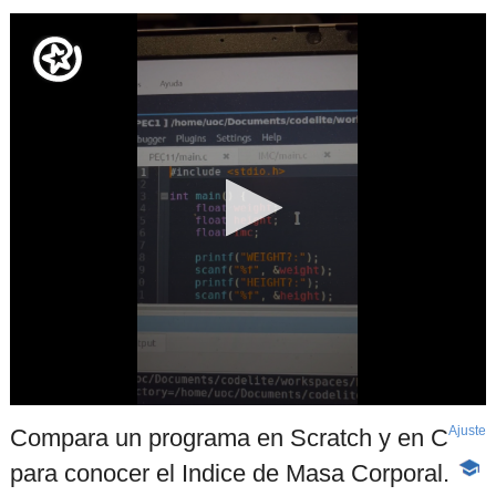
Ajuste
d
Compara un programa en Scratch y en C
p
para conocer el Indice de Masa Corporal.
-
Cont