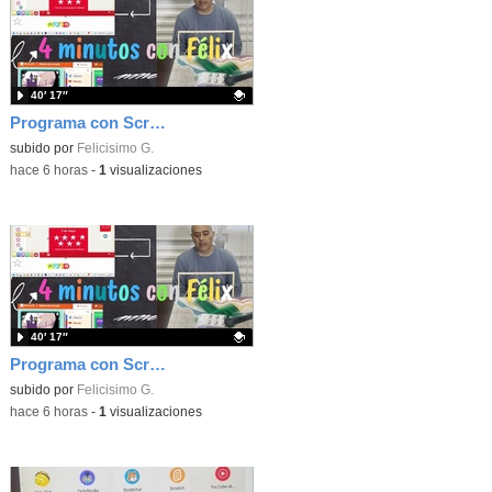
40′ 17″
Programa con Scratch, 8 diferentes juegos para vivir la emoción de los partidos de España en el mundial 2026
Contenido educativo.
subido por
Felicisimo G.
-
hace 6 horas
-
1
visualizaciones
40′ 17″
Programa con Scratch juegos con los partidos del mundial 2026 ganados por España
Contenido educativo.
subido por
Felicisimo G.
-
hace 6 horas
-
1
visualizaciones