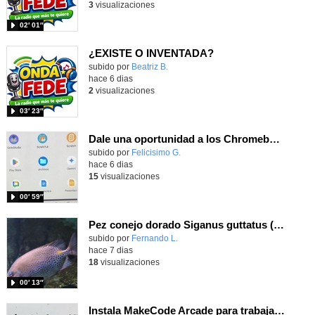
3
visualizaciones
02′ 01″
¿EXISTE O INVENTADA?
Contenido educativo.
subido por
Beatriz B.
-
hace 6 dias
2
visualizaciones
03′ 23″
Dale una oportunidad a los Chromebooks y utiliza un proyector para realizar talleres si no tienes pantallas táctiles
Contenido educativo.
subido por
Felicisimo G.
-
hace 6 dias
15
visualizaciones
00′ 59″
Pez conejo dorado Siganus guttatus (Bloch, 1786)
Contenido educativo.
subido por
Fernando L.
-
hace 7 dias
18
visualizaciones
00′ 13″
Instala MakeCode Arcade para trabajar offline en tu tablet, ordenador, Chromebook