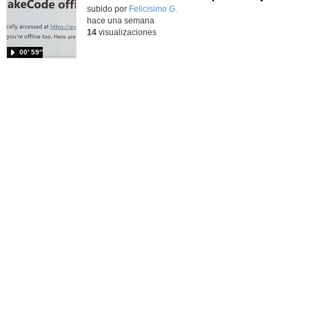
Contenido educativo.
subido por
Felicisimo G.
-
hace una semana
14
visualizaciones
00′ 59″