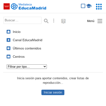
Mediateca de EducaMadrid
Saltar navegación
Servic
Educa
Palabra o frase:
Búsqueda avanzada
Ayuda
(en
ventana
Inicio
nueva)
Canal EducaMadrid
Últimos contenidos
Centros
Tipo de contenido:
Inicia sesión para aportar contenidos, crear listas de
reproducción...
Iniciar sesión