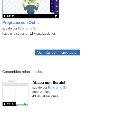
01′ 0″
Programa con OctoStudio, un juego homenajeando al House of the dead con Zombies
Contenido educativo.
subido por
Felicisimo G.
-
hace una semana
-
11
visualizaciones
Ver más del mismo autor
Contenidos relacionados:
Ábaco con Scratch
Contenido educativo.
subido por
Felicisimo G.
-
hace 2 años
43
visualizaciones
05′ 47″