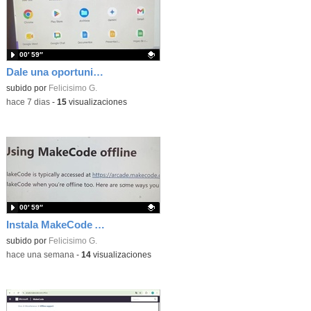
00′ 59″
Dale una oportunidad a los Chromebooks y utiliza un proyector para realizar talleres si no tienes pantallas táctiles
Contenido educativo.
subido por
Felicisimo G.
-
hace 7 dias
-
15
visualizaciones
00′ 59″
Instala MakeCode Arcade para trabajar offline en tu tablet, ordenador, Chromebook
Contenido educativo.
subido por
Felicisimo G.
-
hace una semana
-
14
visualizaciones