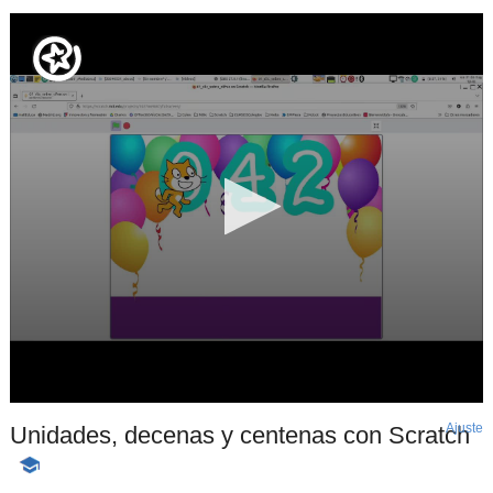
Ajuste
d
Unidades, decenas y centenas con Scratch
p
-
Contenido