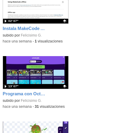
02′ 07″
Instala MakeCode Arcade offline para programar grandes juegos sin necesidad de Internet
Contenido educativo.
subido por
Felicisimo G.
-
hace una semana
-
1
visualizaciones
13′ 07″
Programa con OctoStudio, un juego de disparos contra Zombies con un cargador basado en el House of the dead
Contenido educativo.
subido por
Felicisimo G.
-
hace una semana
-
31
visualizaciones