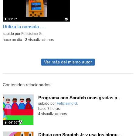
01′ 0″
Utiliza la consola Meowbit de KIttenbot para jugar con tus programas MakeCode Arcade
Contenido educativo.
subido por
Felicisimo G.
-
hace un dia
-
2
visualizaciones
Ver más del mismo autor
Contenidos relacionados:
Programa con Scratch unas gradas para que produzca el efecto de desplazamiento.
Contenido educativo.
subido por
Felicisimo G.
-
hace 7 horas
4
visualizaciones
06′ 50″
Dibuja con Scratch Jr y usa los bloques de aparecer/desparecer para hacer animaciones