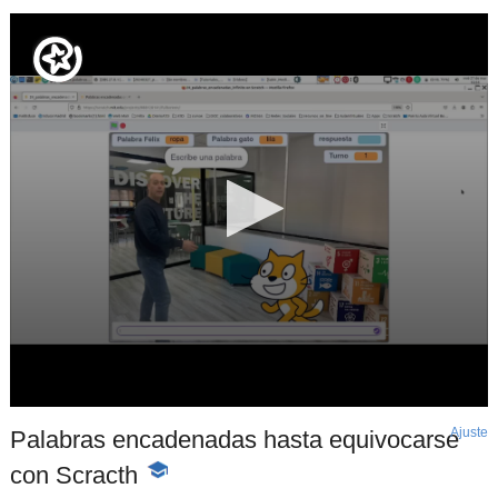
Ajuste
d
Palabras encadenadas hasta equivocarse
p
con Scracth
-
Contenido