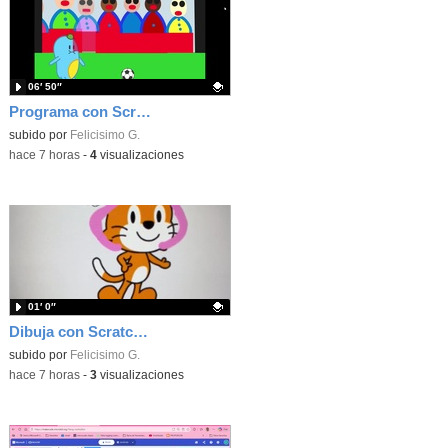
06′ 50″
Programa con Scratch unas gradas para que produzca el efecto de desplazamiento.
Contenido educativo.
subido por
Felicisimo G.
-
hace 7 horas
-
4
visualizaciones
01′ 0″
Dibuja con Scratch Jr y usa los bloques de aparecer/desparecer para hacer animaciones
Contenido educativo.
subido por
Felicisimo G.
-
hace 7 horas
-
3
visualizaciones