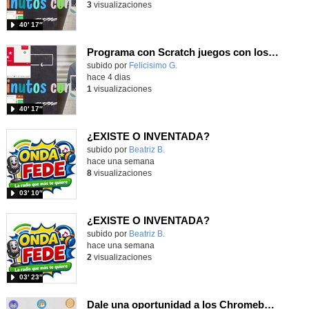
3
visualizaciones
40′ 17″
Programa con Scratch juegos con los partidos del mundial 2026 ganados por España
Contenido educativo.
subido por
Felicisimo G.
-
hace 4 dias
1
visualizaciones
40′ 17″
¿EXISTE O INVENTADA?
Contenido educativo.
subido por
Beatriz B.
-
hace una semana
8
visualizaciones
03′ 10″
¿EXISTE O INVENTADA?
Contenido educativo.
subido por
Beatriz B.
-
hace una semana
2
visualizaciones
03′ 23″
Dale una oportunidad a los Chromebooks y utiliza un proyector para realizar talleres si no tienes pantallas táctiles