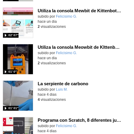
Utiliza la consola Mewbit de Kittenbot para llevar tus juegos arcade de MakeCode a tu mano
Contenido educativo.
subido por
Felicisimo G.
-
hace un dia
2
visualizaciones
02′ 07″
Utiliza la consola Meowbit de KIttenbot para jugar con tus programas MakeCode Arcade
Contenido educativo.
subido por
Felicisimo G.
-
hace un dia
2
visualizaciones
01′ 0″
La serpiente de carbono
Contenido educativo.
subido por
Luis M.
-
hace 4 dias
4
visualizaciones
01′ 01″
Programa con Scratch, 8 diferentes juegos para vivir la emoción de los partidos de España en el mundial 2026
Contenido educativo.
subido por
Felicisimo G.
-
hace 4 dias