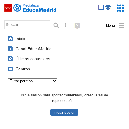
Mediateca de EducaMadrid
Saltar navegación
Servic
Educa
Palabra o frase:
Búsqueda avanzada
Ayuda
(en
ventana
Inicio
nueva)
Canal EducaMadrid
Últimos contenidos
Centros
Tipo de contenido:
Inicia sesión para aportar contenidos, crear listas de
reproducción...
Iniciar sesión