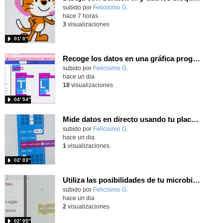
Contenido educativo.
subido por
Felicisimo G.
-
hace 7 horas
3
visualizaciones
01′ 0″
Recoge los datos en una gráfica programando tu placa microbit con MakeCode y conoce la Tª y nivel de luz en este eclipse
Contenido educativo.
subido por
Felicisimo G.
-
hace un dia
18
visualizaciones
04′ 54″
Mide datos en directo usando tu placa microbit y programando con MakeCode dos placas conectadas por radio
Contenido educativo.
subido por
Felicisimo G.
-
hace un dia
1
visualizaciones
02′ 03″
Utiliza las posibilidades de tu microbit programando com MakeCode para medir temperatura y nivel de luz con Datalogger
Contenido educativo.
subido por
Felicisimo G.
-
hace un dia
2
visualizaciones
02′ 05″