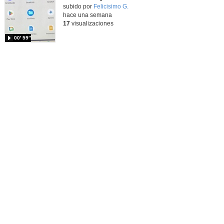
Contenido educativo.
subido por
Felicisimo G.
-
hace una semana
17
visualizaciones
00′ 59″