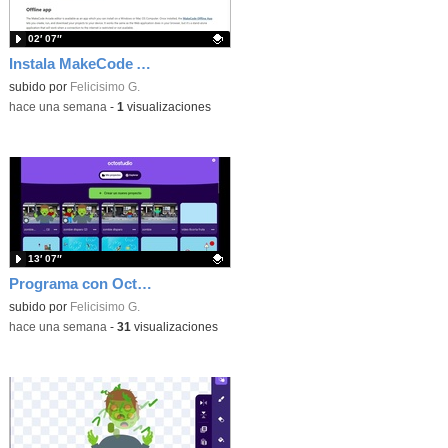
02′ 07″
Instala MakeCode Arcade offline para programar grandes juegos sin necesidad de Internet
Contenido educativo.
subido por
Felicisimo G.
-
hace una semana
-
1
visualizaciones
13′ 07″
Programa con OctoStudio, un juego de disparos contra Zombies con un cargador basado en el House of the dead
Contenido educativo.
subido por
Felicisimo G.
-
hace una semana
-
31
visualizaciones