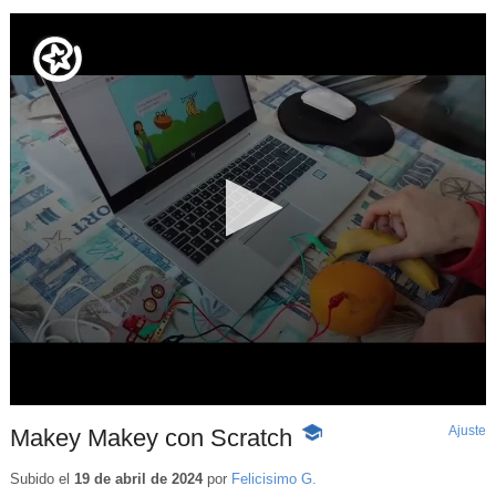
Ajuste
d
Makey Makey con Scratch
-
p
Contenido
educativo
Subido el
19 de abril de 2024
por
Felicisimo G.