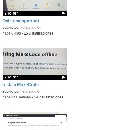
00′ 59″
Dale una oportunidad a los Chromebooks y utiliza un proyector para realizar talleres si no tienes pantallas táctiles
Contenido educativo.
subido por
Felicisimo G.
-
hace 6 dias
-
15
visualizaciones
00′ 59″
Instala MakeCode Arcade para trabajar offline en tu tablet, ordenador, Chromebook
Contenido educativo.
subido por
Felicisimo G.
-
hace una semana
-
14
visualizaciones