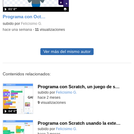
01′ 0″
Programa con OctoStudio, un juego homenajeando al House of the dead con Zombies
Contenido educativo.
subido por
Felicisimo G.
-
hace una semana
-
11
visualizaciones
Ver más del mismo autor
Contenidos relacionados:
Programa con Scratch, un juego de saltos usando la extensión Makey Makey
Contenido educativo.
subido por
Felicisimo G.
-
hace 2 meses
9
visualizaciones
04′ 0″
Programa con Scratch usando la extensión Makey Makey, música y texto a voz
Contenido educativo.
subido por
Felicisimo G.
-
hace 2 meses