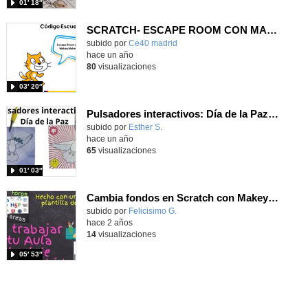
01′ 18″
SCRATCH- ESCAPE ROOM CON MAKEY MAKEY
subido por
Ce40 madrid
-
hace un año
80
visualizaciones
03′ 20″
Pulsadores interactivos: Día de la Paz (con Makey Makey)
Contenido educativo.
subido por
Esther S.
-
hace un año
65
visualizaciones
01′ 03″
Cambia fondos en Scratch con Makey Makey
Contenido educativo.
subido por
Felicisimo G.
-
hace 2 años
14
visualizaciones
05′ 53″