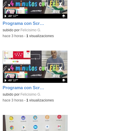
40′ 17″
Programa con Scratch, 8 diferentes juegos para vivir la emoción de los partidos de España en el mundial 2026
Contenido educativo.
subido por
Felicisimo G.
-
hace 3 horas
-
1
visualizaciones
40′ 17″
Programa con Scratch juegos con los partidos del mundial 2026 ganados por España
Contenido educativo.
subido por
Felicisimo G.
-
hace 3 horas
-
1
visualizaciones