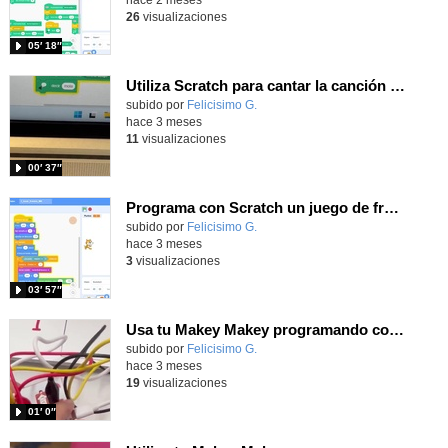
26
visualizaciones
05′ 18″
Utiliza Scratch para cantar la canción "La robótica mola" con la extensión Makey Makey
Contenido educativo.
subido por
Felicisimo G.
-
hace 3 meses
11
visualizaciones
00′ 37″
Programa con Scratch un juego de frontón moviendo a tu personaje con la extensión Makey Makey
Contenido educativo.
subido por
Felicisimo G.
-
hace 3 meses
3
visualizaciones
03′ 57″
Usa tu Makey Makey programando con Scratch, un juego de frontón
Contenido educativo.
subido por
Felicisimo G.
-
hace 3 meses
19
visualizaciones
01′ 0″