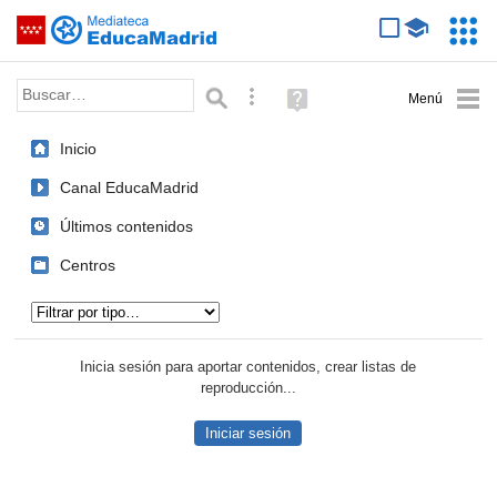
Mediateca de EducaMadrid
Saltar navegación
Servic
Educa
Palabra o frase:
Búsqueda avanzada
Ayuda
(en
ventana
Inicio
nueva)
Canal EducaMadrid
Últimos contenidos
Centros
Tipo de contenido:
Inicia sesión para aportar contenidos, crear listas de
reproducción...
Iniciar sesión