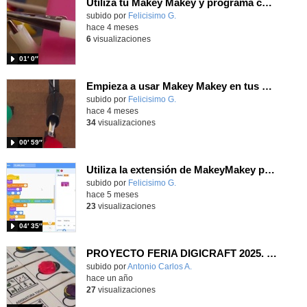
Utiliza tu Makey Makey y programa con Scratch una alarma antirrobo de una caja
Contenido educativo.
subido por
Felicisimo G.
-
hace 4 meses
6
visualizaciones
01′ 0″
Empieza a usar Makey Makey en tus programaciones con Scratch organizándolo en una consola
Contenido educativo.
subido por
Felicisimo G.
-
hace 4 meses
34
visualizaciones
00′ 59″
Utiliza la extensión de MakeyMakey para mover a tu personaje en un juego.
Contenido educativo.
subido por
Felicisimo G.
-
hace 5 meses
23
visualizaciones
04′ 35″
PROYECTO FERIA DIGICRAFT 2025. COMUNICADOR TEA
Contenido educativo.
subido por
Antonio Carlos A.
-
hace un año
27
visualizaciones