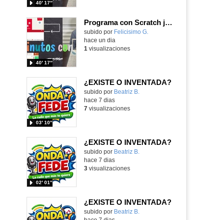
40′ 17″
Programa con Scratch juegos con los partidos del mundial 2026 ganados por España
Contenido educativo.
subido por
Felicisimo G.
-
hace un dia
1
visualizaciones
40′ 17″
¿EXISTE O INVENTADA?
Contenido educativo.
subido por
Beatriz B.
-
hace 7 dias
7
visualizaciones
03′ 10″
¿EXISTE O INVENTADA?
Contenido educativo.
subido por
Beatriz B.
-
hace 7 dias
3
visualizaciones
02′ 01″
¿EXISTE O INVENTADA?
Contenido educativo.
subido por
Beatriz B.
-
hace 7 dias