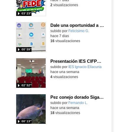
2
visualizaciones
03′ 23″
Dale una oportunidad a los Chromebooks y utiliza un proyector para realizar talleres si no tienes pantallas táctiles
Contenido educativo.
subido por
Felicisimo G.
-
hace 7 dias
16
visualizaciones
00′ 59″
Presentación IES CIFPD Ignacio Ellacuría
Contenido educativo.
subido por
IES Ignacio Ellacuria
-
hace una semana
4
visualizaciones
02′ 52″
Pez conejo dorado Siganus guttatus (Bloch, 1786)
Contenido educativo.
subido por
Fernando L.
-
hace una semana
18
visualizaciones
00′ 13″