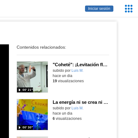
Servic
Iniciar sesión
Educa
Contenidos relacionados:
"Coheté": ¡Levitación flamígera!
Contenido educativo.
subido por
Luis M.
-
hace un dia
19
visualizaciones
00′ 21″
La energía ni se crea ni se destruye... ¡se experimenta! El Tierno en la Feria Madrid es Ciencia 2026
Contenido educativo.
subido por
Luis M.
-
hace un dia
6
visualizaciones
00′ 30″