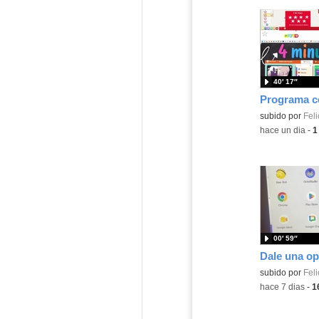
40′ 17″
Contenido educ
subido por
Feli
-
hace un dia
-
1
00′ 59″
Contenido educ
subido por
Feli
-
hace 7 dias
-
1