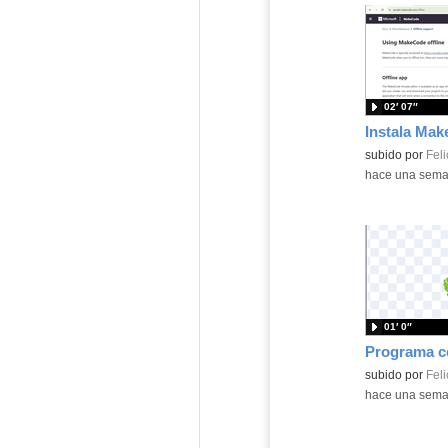
02′ 07″
Contenido educ
subido por
Feli
-
hace una sem
01′ 0″
Contenido educ
subido por
Feli
-
hace una sem