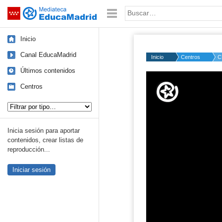
Mediateca de EducaMadrid
Saltar navegación
Palabra o frase:
Inicio
Canal EducaMadrid
Inicio
Centros
C
Últimos contenidos
Volume
50%
Centros
Tipo de contenido:
Inicia sesión para aportar
contenidos, crear listas de
reproducción...
Iniciar sesión