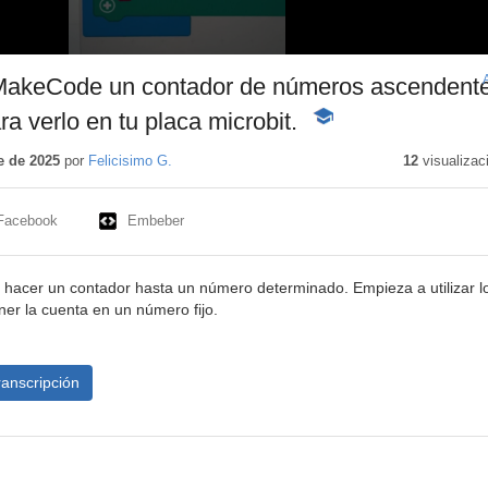
akeCode un contador de números ascendente
a verlo en tu placa microbit.
-
Contenido
educativo
e de 2025
por
Felicisimo G.
12
visualizac
Facebook
Embeber
ra hacer un contador hasta un número determinado. Empieza a utilizar l
ner la cuenta en un número fijo.
ranscripción