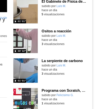
El Gabinete de Física del IES Enrique Tierno Galván de Parla (Curso 25-26)
Contenido educativo.
subido por
Luis M.
-
hace un dia
5
visualizaciones
Ajuste
de
 y
01′ 01″
pantalla
Ositos a reacción
iones
Contenido educativo.
subido por
Luis M.
-
hace un dia
3
visualizaciones
00′ 32″
La serpiente de carbono
os
Contenido educativo.
subido por
Luis M.
-
hace un dia
3
visualizaciones
01′ 01″
Programa con Scratch, 8 diferentes juegos para vivir la emoción de los partidos de España en el mundial 2026
Contenido educativo.
subido por
Felicisimo G.
-
hace un dia
1
visualizaciones