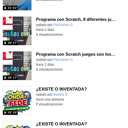
01′ 01″
Programa con Scratch, 8 diferentes juegos para vivir la emoción de los partidos de España en el mundial 2026
Contenido educativo.
subido por
Felicisimo G.
-
hace 2 dias
1
visualizaciones
40′ 17″
Programa con Scratch juegos con los partidos del mundial 2026 ganados por España
Contenido educativo.
subido por
Felicisimo G.
-
hace 2 dias
1
visualizaciones
40′ 17″
¿EXISTE O INVENTADA?
Contenido educativo.
subido por
Beatriz B.
-
hace una semana
7
visualizaciones
03′ 10″
¿EXISTE O INVENTADA?