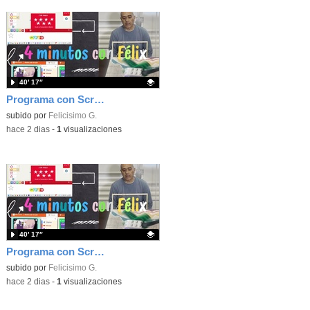
40′ 17″
Programa con Scratch, 8 diferentes juegos para vivir la emoción de los partidos de España en el mundial 2026
Contenido educativo.
subido por
Felicisimo G.
-
hace 2 dias
-
1
visualizaciones
40′ 17″
Programa con Scratch juegos con los partidos del mundial 2026 ganados por España
Contenido educativo.
subido por
Felicisimo G.
-
hace 2 dias
-
1
visualizaciones