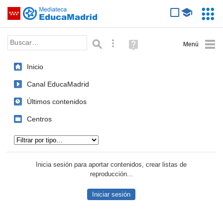
Mediateca de EducaMadrid
Saltar navegación
Servic
Educa
Palabra o frase:
Búsqueda avanzada
Ayuda
(en
ventana
Inicio
nueva)
Canal EducaMadrid
Últimos contenidos
Centros
Tipo de contenido:
Inicia sesión para aportar contenidos, crear listas de
reproducción...
Iniciar sesión