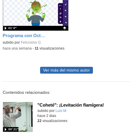
01′ 0″
Programa con OctoStudio, un juego homenajeando al House of the dead con Zombies
Contenido educativo.
subido por
Felicisimo G.
-
hace una semana
-
11
visualizaciones
Ver más del mismo autor
Contenidos relacionados:
"Coheté": ¡Levitación flamígera!
Contenido educativo.
subido por
Luis M.
-
hace 2 dias
22
visualizaciones
00′ 21″