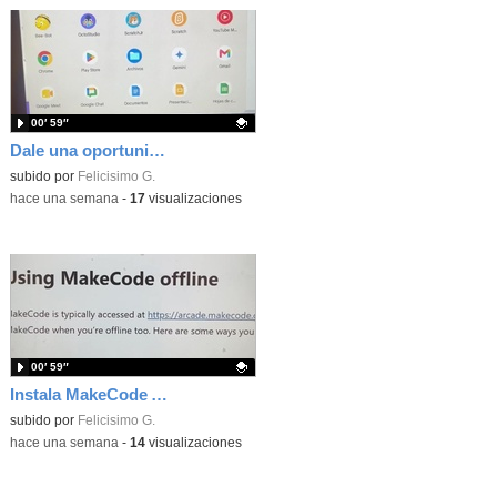
00′ 59″
Dale una oportunidad a los Chromebooks y utiliza un proyector para realizar talleres si no tienes pantallas táctiles
Contenido educativo.
subido por
Felicisimo G.
-
hace una semana
-
17
visualizaciones
00′ 59″
Instala MakeCode Arcade para trabajar offline en tu tablet, ordenador, Chromebook
Contenido educativo.
subido por
Felicisimo G.
-
hace una semana
-
14
visualizaciones