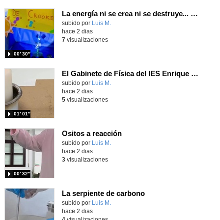
La energía ni se crea ni se destruye... ¡se experimenta! El Tierno en la Feria Madrid es Ciencia 2026
Contenido educativo.
subido por
Luis M.
-
hace 2 dias
7
visualizaciones
00′ 30″
El Gabinete de Física del IES Enrique Tierno Galván de Parla (Curso 25-26)
Contenido educativo.
subido por
Luis M.
-
hace 2 dias
5
visualizaciones
01′ 01″
Ositos a reacción
Contenido educativo.
subido por
Luis M.
-
hace 2 dias
3
visualizaciones
00′ 32″
La serpiente de carbono
Contenido educativo.
subido por
Luis M.
-
hace 2 dias
4
visualizaciones