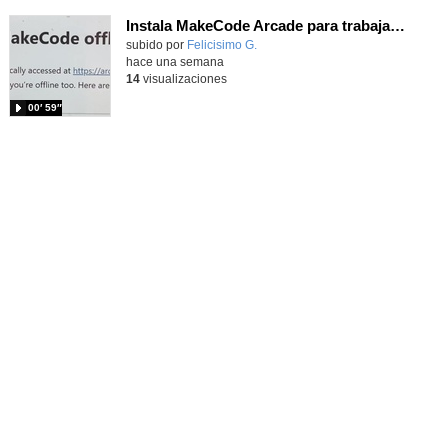
Instala MakeCode Arcade para trabajar offline en tu tablet, ordenador, Chromebook
Contenido educativo.
subido por
Felicisimo G.
-
hace una semana
14
visualizaciones
00′ 59″