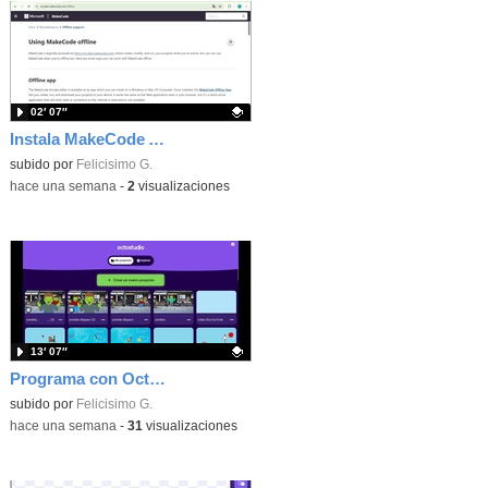
02′ 07″
Instala MakeCode Arcade offline para programar grandes juegos sin necesidad de Internet
Contenido educativo.
subido por
Felicisimo G.
-
hace una semana
-
2
visualizaciones
13′ 07″
Programa con OctoStudio, un juego de disparos contra Zombies con un cargador basado en el House of the dead
Contenido educativo.
subido por
Felicisimo G.
-
hace una semana
-
31
visualizaciones