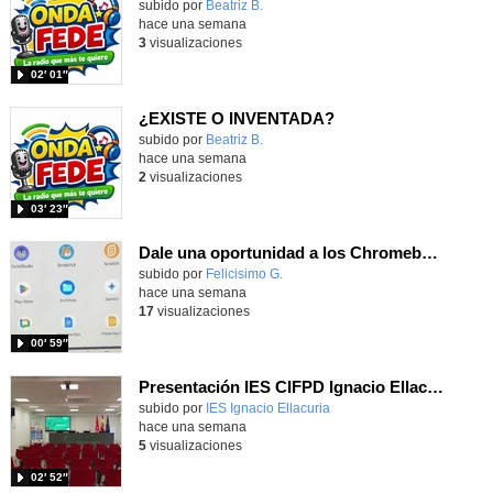
Contenido educativo.
subido por
Beatriz B.
-
hace una semana
3
visualizaciones
02′ 01″
¿EXISTE O INVENTADA?
Contenido educativo.
subido por
Beatriz B.
-
hace una semana
2
visualizaciones
03′ 23″
Dale una oportunidad a los Chromebooks y utiliza un proyector para realizar talleres si no tienes pantallas táctiles
Contenido educativo.
subido por
Felicisimo G.
-
hace una semana
17
visualizaciones
00′ 59″
Presentación IES CIFPD Ignacio Ellacuría
Contenido educativo.
subido por
IES Ignacio Ellacuria
-
hace una semana
5
visualizaciones
02′ 52″