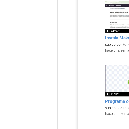
02′ 07″
Contenido educ
subido por
Feli
-
hace una sem
01′ 0″
Contenido educ
subido por
Feli
-
hace una sem