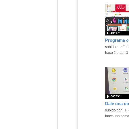
40′ 17″
Contenido educ
subido por
Feli
-
hace 2 dias
-
1
00′ 59″
Contenido educ
subido por
Feli
-
hace una sem