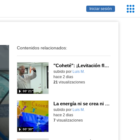
Servic
Iniciar sesión
Educa
Contenidos relacionados:
"Coheté": ¡Levitación flamígera!
Contenido educativo.
subido por
Luis M.
-
hace 2 dias
21
visualizaciones
00′ 21″
La energía ni se crea ni se destruye... ¡se experimenta! El Tierno en la Feria Madrid es Ciencia 2026
Contenido educativo.
subido por
Luis M.
-
hace 2 dias
7
visualizaciones
00′ 30″