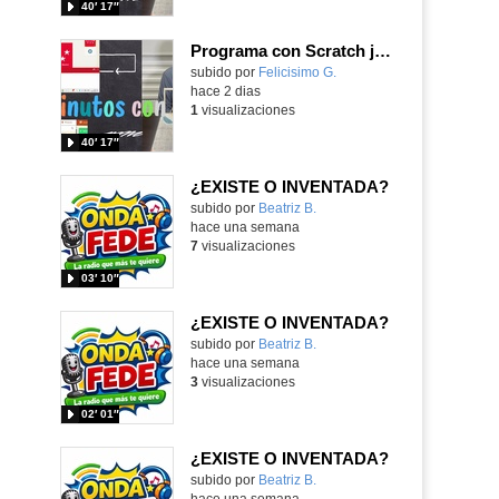
40′ 17″
Programa con Scratch juegos con los partidos del mundial 2026 ganados por España
Contenido educativo.
subido por
Felicisimo G.
-
hace 2 dias
1
visualizaciones
40′ 17″
¿EXISTE O INVENTADA?
Contenido educativo.
subido por
Beatriz B.
-
hace una semana
7
visualizaciones
03′ 10″
¿EXISTE O INVENTADA?
Contenido educativo.
subido por
Beatriz B.
-
hace una semana
3
visualizaciones
02′ 01″
¿EXISTE O INVENTADA?
Contenido educativo.
subido por
Beatriz B.
-
hace una semana