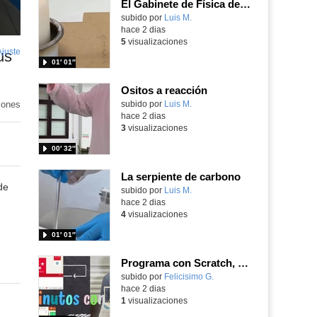
El Gabinete de Física del IES Enrique Tierno Galván de Parla (Curso 25-26)
Contenido educativo.
subido por
Luis M.
-
hace 2 dias
5
visualizaciones
Ajuste
de
us
01′ 01″
pantalla
Ositos a reacción
iones
Contenido educativo.
subido por
Luis M.
-
hace 2 dias
3
visualizaciones
00′ 32″
La serpiente de carbono
de
Contenido educativo.
subido por
Luis M.
-
hace 2 dias
4
visualizaciones
01′ 01″
Programa con Scratch, 8 diferentes juegos para vivir la emoción de los partidos de España en el mundial 2026
Contenido educativo.
subido por
Felicisimo G.
-
hace 2 dias
1
visualizaciones