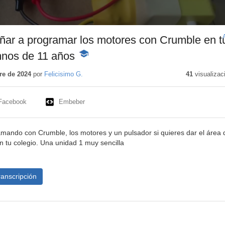
ñar a programar los motores con Crumble en t
mnos de 11 años
-
Contenido
educativo
re de 2024
por
Felicisimo G.
41
visualizac
Facebook
Embeber
ando con Crumble, los motores y un pulsador si quieres dar el área 
n tu colegio. Una unidad 1 muy sencilla
ranscripción