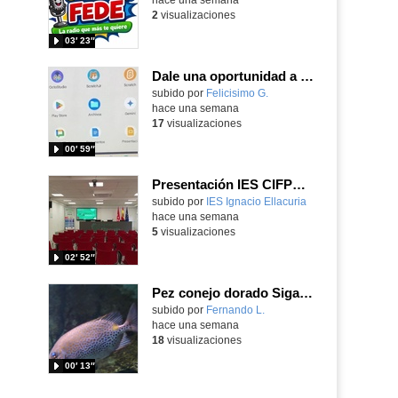
2
visualizaciones
03′ 23″
Dale una oportunidad a los Chromebooks y utiliza un proyector para realizar talleres si no tienes pantallas táctiles
Contenido educativo.
subido por
Felicisimo G.
-
hace una semana
17
visualizaciones
00′ 59″
Presentación IES CIFPD Ignacio Ellacuría
Contenido educativo.
subido por
IES Ignacio Ellacuria
-
hace una semana
5
visualizaciones
02′ 52″
Pez conejo dorado Siganus guttatus (Bloch, 1786)
Contenido educativo.
subido por
Fernando L.
-
hace una semana
18
visualizaciones
00′ 13″