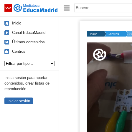
Mediateca de EducaMadrid
Saltar navegación
Palabra o frase:
Inicio
Canal EducaMadrid
Inicio
Centros
S
Últimos contenidos
Volume
50%
Centros
Tipo de contenido:
Inicia sesión para aportar
contenidos, crear listas de
reproducción...
Iniciar sesión