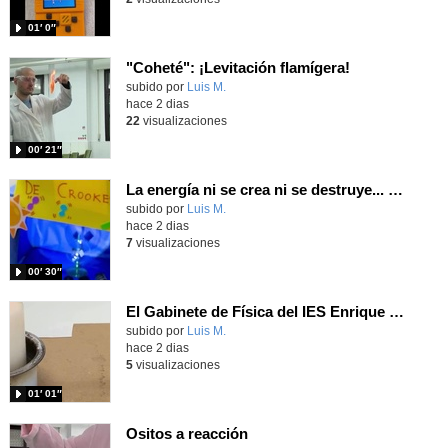
01′ 0″
"Coheté": ¡Levitación flamígera!
Contenido educativo.
subido por
Luis M.
-
hace 2 dias
22
visualizaciones
00′ 21″
La energía ni se crea ni se destruye... ¡se experimenta! El Tierno en la Feria Madrid es Ciencia 2026
Contenido educativo.
subido por
Luis M.
-
hace 2 dias
7
visualizaciones
00′ 30″
El Gabinete de Física del IES Enrique Tierno Galván de Parla (Curso 25-26)
Contenido educativo.
subido por
Luis M.
-
hace 2 dias
5
visualizaciones
01′ 01″
Ositos a reacción