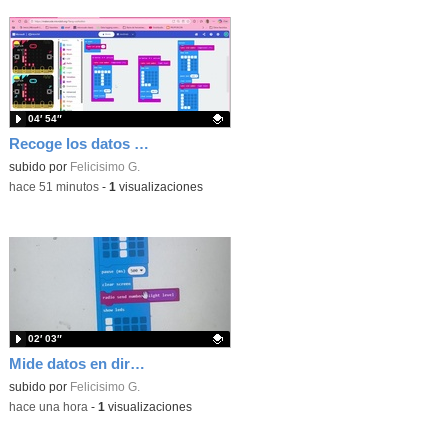
04′ 54″
Recoge los datos en una gráfica programando tu placa microbit con MakeCode y conoce la Tª y nivel de luz en este eclipse
Contenido educativo.
subido por
Felicisimo G.
-
hace 51 minutos
-
1
visualizaciones
02′ 03″
Mide datos en directo usando tu placa microbit y programando con MakeCode dos placas conectadas por radio
Contenido educativo.
subido por
Felicisimo G.
-
hace una hora
-
1
visualizaciones