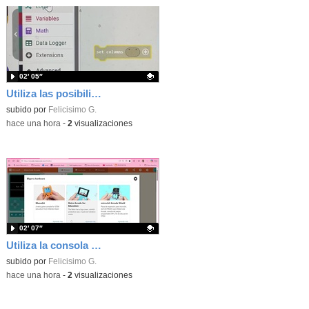
02′ 05″
Utiliza las posibilidades de tu microbit programando com MakeCode para medir temperatura y nivel de luz con Datalogger
Contenido educativo.
subido por
Felicisimo G.
-
hace una hora
-
2
visualizaciones
02′ 07″
Utiliza la consola Mewbit de Kittenbot para llevar tus juegos arcade de MakeCode a tu mano
Contenido educativo.
subido por
Felicisimo G.
-
hace una hora
-
2
visualizaciones