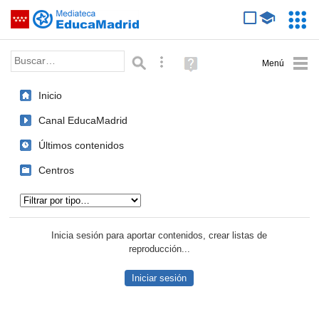
Mediateca de EducaMadrid
Saltar navegación
Servic
Educa
Palabra o frase:
Búsqueda avanzada
Ayuda
(en
ventana
Inicio
nueva)
Canal EducaMadrid
Últimos contenidos
Centros
Tipo de contenido:
Inicia sesión para aportar contenidos, crear listas de
reproducción...
Iniciar sesión