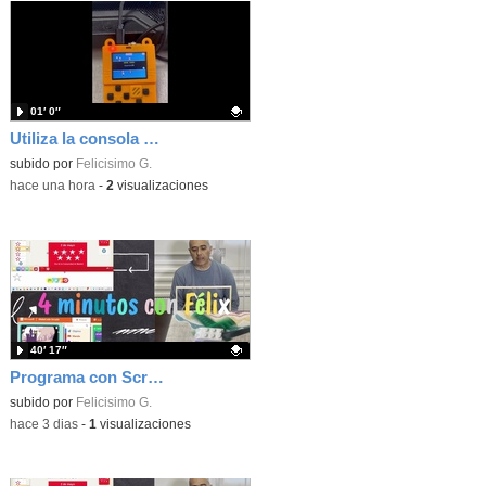
01′ 0″
Utiliza la consola Meowbit de KIttenbot para jugar con tus programas MakeCode Arcade
Contenido educativo.
subido por
Felicisimo G.
-
hace una hora
-
2
visualizaciones
40′ 17″
Programa con Scratch, 8 diferentes juegos para vivir la emoción de los partidos de España en el mundial 2026
Contenido educativo.
subido por
Felicisimo G.
-
hace 3 dias
-
1
visualizaciones