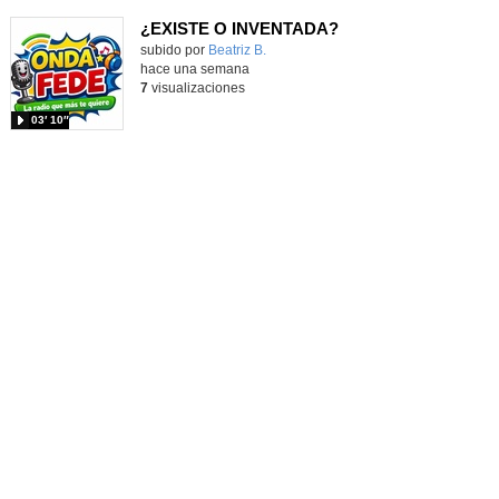
¿EXISTE O INVENTADA?
Contenido educativo.
subido por
Beatriz B.
-
hace una semana
7
visualizaciones
03′ 10″