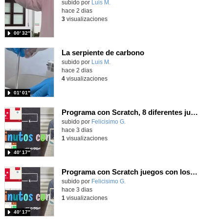
Contenido educativo.
subido por
Luis M.
-
hace 2 dias
3
visualizaciones
00′ 32″
La serpiente de carbono
Contenido educativo.
subido por
Luis M.
-
hace 2 dias
4
visualizaciones
01′ 01″
Programa con Scratch, 8 diferentes juegos para vivir la emoción de los partidos de España en el mundial 2026
Contenido educativo.
subido por
Felicisimo G.
-
hace 3 dias
1
visualizaciones
40′ 17″
Programa con Scratch juegos con los partidos del mundial 2026 ganados por España
Contenido educativo.
subido por
Felicisimo G.
-
hace 3 dias
1
visualizaciones
40′ 17″