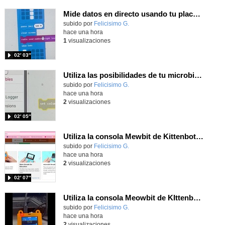
Mide datos en directo usando tu placa microbit y programando con MakeCode dos placas conectadas por radio
Contenido educativo.
subido por
Felicisimo G.
-
hace una hora
1
visualizaciones
02′ 03″
Utiliza las posibilidades de tu microbit programando com MakeCode para medir temperatura y nivel de luz con Datalogger
Contenido educativo.
subido por
Felicisimo G.
-
hace una hora
2
visualizaciones
02′ 05″
Utiliza la consola Mewbit de Kittenbot para llevar tus juegos arcade de MakeCode a tu mano
Contenido educativo.
subido por
Felicisimo G.
-
hace una hora
2
visualizaciones
02′ 07″
Utiliza la consola Meowbit de KIttenbot para jugar con tus programas MakeCode Arcade
Contenido educativo.
subido por
Felicisimo G.
-
hace una hora
2
visualizaciones