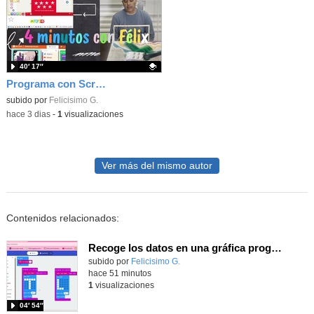
40′ 17″
Programa con Scratch juegos con los partidos del mundial 2026 ganados por España
Contenido educativo.
subido por
Felicisimo G.
-
hace 3 dias
-
1
visualizaciones
Ver más del mismo autor
Contenidos relacionados:
Recoge los datos en una gráfica programando tu placa microbit con MakeCode y conoce la Tª y nivel de luz en este eclipse
Contenido educativo.
subido por
Felicisimo G.
-
hace 51 minutos
1
visualizaciones
04′ 54″