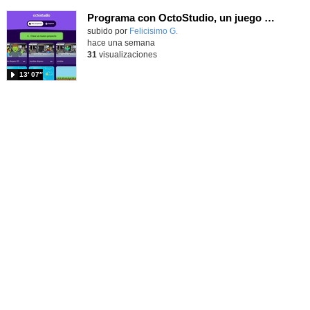
Programa con OctoStudio, un juego de disparos contra Zombies con un cargador basado en el House of the dead
Contenido educativo.
subido por
Felicisimo G.
-
hace una semana
31
visualizaciones
13′ 07″