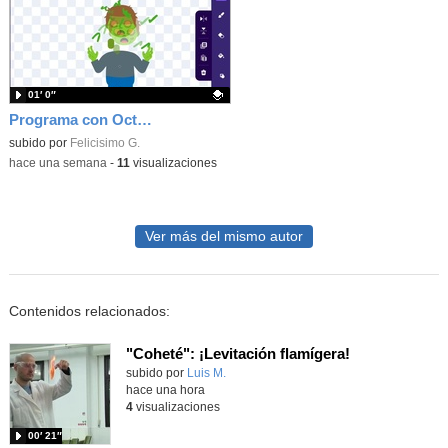
01′ 0″
Programa con OctoStudio, un juego homenajeando al House of the dead con Zombies
Contenido educativo.
subido por
Felicisimo G.
-
hace una semana
-
11
visualizaciones
Ver más del mismo autor
Contenidos relacionados:
"Coheté": ¡Levitación flamígera!
Contenido educativo.
subido por
Luis M.
-
hace una hora
4
visualizaciones
00′ 21″