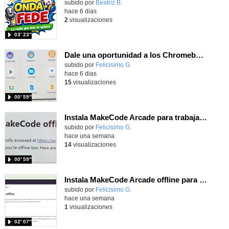
Contenido educativo.
subido por
Beatriz B.
-
hace 6 dias
2
visualizaciones
03′ 23″
Dale una oportunidad a los Chromebooks y utiliza un proyector para realizar talleres si no tienes pantallas táctiles
Contenido educativo.
subido por
Felicisimo G.
-
hace 6 dias
15
visualizaciones
00′ 59″
Instala MakeCode Arcade para trabajar offline en tu tablet, ordenador, Chromebook
Contenido educativo.
subido por
Felicisimo G.
-
hace una semana
14
visualizaciones
00′ 59″
Instala MakeCode Arcade offline para programar grandes juegos sin necesidad de Internet
Contenido educativo.
subido por
Felicisimo G.
-
hace una semana
1
visualizaciones
02′ 07″