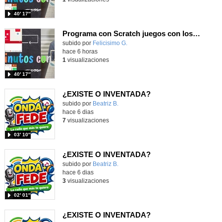
40′ 17″
Programa con Scratch juegos con los partidos del mundial 2026 ganados por España
Contenido educativo.
subido por
Felicisimo G.
-
hace 6 horas
1
visualizaciones
40′ 17″
¿EXISTE O INVENTADA?
Contenido educativo.
subido por
Beatriz B.
-
hace 6 dias
7
visualizaciones
03′ 10″
¿EXISTE O INVENTADA?
Contenido educativo.
subido por
Beatriz B.
-
hace 6 dias
3
visualizaciones
02′ 01″
¿EXISTE O INVENTADA?