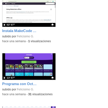
02′ 07″
Instala MakeCode Arcade offline para programar grandes juegos sin necesidad de Internet
Contenido educativo.
subido por
Felicisimo G.
-
hace una semana
-
1
visualizaciones
13′ 07″
Programa con OctoStudio, un juego de disparos contra Zombies con un cargador basado en el House of the dead
Contenido educativo.
subido por
Felicisimo G.
-
hace una semana
-
31
visualizaciones