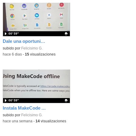
00′ 59″
Dale una oportunidad a los Chromebooks y utiliza un proyector para realizar talleres si no tienes pantallas táctiles
Contenido educativo.
subido por
Felicisimo G.
-
hace 6 dias
-
15
visualizaciones
00′ 59″
Instala MakeCode Arcade para trabajar offline en tu tablet, ordenador, Chromebook
Contenido educativo.
subido por
Felicisimo G.
-
hace una semana
-
14
visualizaciones