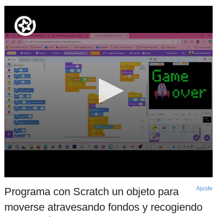
Ajuste
d
Programa con Scratch un objeto para
p
moverse atravesando fondos y recogiendo