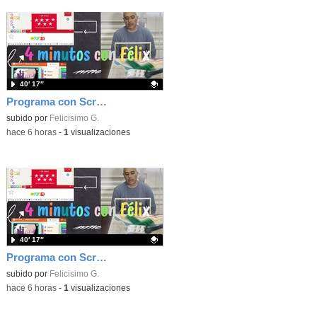
40′ 17″
Programa con Scratch, 8 diferentes juegos para vivir la emoción de los partidos de España en el mundial 2026
Contenido educativo.
subido por
Felicisimo G.
-
hace 6 horas
-
1
visualizaciones
40′ 17″
Programa con Scratch juegos con los partidos del mundial 2026 ganados por España
Contenido educativo.
subido por
Felicisimo G.
-
hace 6 horas
-
1
visualizaciones