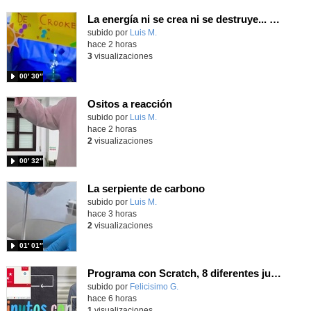
La energía ni se crea ni se destruye... ¡se experimenta! El Tierno en la Feria Madrid es Ciencia 2026
Contenido educativo.
subido por
Luis M.
-
hace 2 horas
3
visualizaciones
00′ 30″
Ositos a reacción
Contenido educativo.
subido por
Luis M.
-
hace 2 horas
2
visualizaciones
00′ 32″
La serpiente de carbono
Contenido educativo.
subido por
Luis M.
-
hace 3 horas
2
visualizaciones
01′ 01″
Programa con Scratch, 8 diferentes juegos para vivir la emoción de los partidos de España en el mundial 2026
Contenido educativo.
subido por
Felicisimo G.
-
hace 6 horas
1
visualizaciones