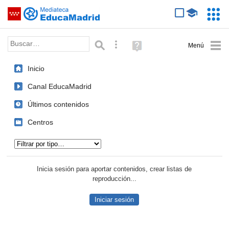
Mediateca de EducaMadrid
Saltar navegación
Servic
Educa
Palabra o frase:
Búsqueda avanzada
Ayuda
(en
ventana
Inicio
nueva)
Canal EducaMadrid
Últimos contenidos
Centros
Tipo de contenido:
Inicia sesión para aportar contenidos, crear listas de
reproducción...
Iniciar sesión