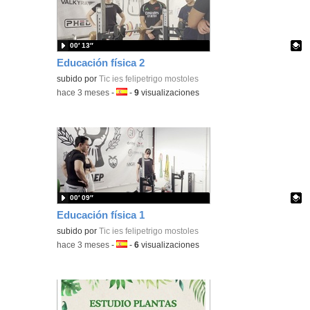
00′ 13″
Educación física 2
Contenido educativo.
subido por
Tic ies felipetrigo mostoles
-
hace 3 meses
-
Idioma:
-
9
visualizaciones
00′ 09″
Educación física 1
Contenido educativo.
subido por
Tic ies felipetrigo mostoles
-
hace 3 meses
-
Idioma:
-
6
visualizaciones