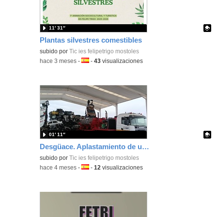
11′ 31″
Plantas silvestres comestibles
Contenido educativo.
subido por
Tic ies felipetrigo mostoles
-
hace 3 meses
-
Idioma:
-
43
visualizaciones
01′ 11″
Desgüace. Aplastamiento de un vehículo
Contenido educativo.
subido por
Tic ies felipetrigo mostoles
-
hace 4 meses
-
Idioma:
-
12
visualizaciones