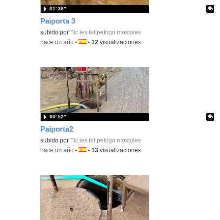
01′ 36″
Paiporta 3
Contenido educativo.
subido por
Tic ies felipetrigo mostoles
-
hace un año
-
Idioma:
-
12
visualizaciones
00′ 52″
Paiporta2
Contenido educativo.
subido por
Tic ies felipetrigo mostoles
-
hace un año
-
Idioma:
-
13
visualizaciones