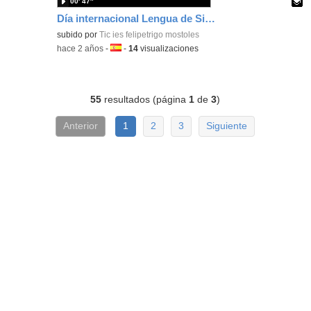
00′ 47″
Día internacional Lengua de Signos
Contenido educativo.
subido por
Tic ies felipetrigo mostoles
-
hace 2 años
-
Idioma:
-
14
visualizaciones
55
resultados (página
1
de
3
)
Anterior
1
2
3
Siguiente