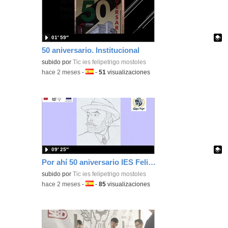
01′ 59″
50 aniversario. Institucional
Contenido educativo.
subido por
Tic ies felipetrigo mostoles
-
hace 2 meses
-
Idioma:
-
51
visualizaciones
09′ 25″
Por ahí 50 aniversario IES Felipe Trigo
Contenido educativo.
subido por
Tic ies felipetrigo mostoles
-
hace 2 meses
-
Idioma:
-
85
visualizaciones