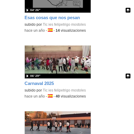
04′ 26″
Esas cosas que nos pesan
Contenido educativo.
subido por
Tic ies felipetrigo mostoles
-
hace un año
-
Idioma:
-
14
visualizaciones
06′ 29″
Carnaval 2025
Contenido educativo.
subido por
Tic ies felipetrigo mostoles
-
hace un año
-
Idioma:
-
40
visualizaciones