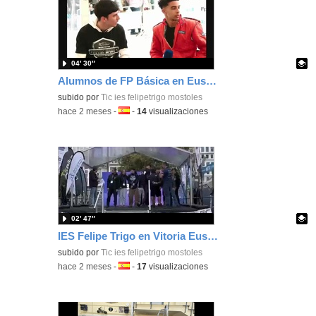
04′ 30″
Alumnos de FP Básica en Euskelec 2026
Contenido educativo.
subido por
Tic ies felipetrigo mostoles
-
hace 2 meses
-
Idioma:
-
14
visualizaciones
02′ 47″
IES Felipe Trigo en Vitoria Euskelec 2026
Contenido educativo.
subido por
Tic ies felipetrigo mostoles
-
hace 2 meses
-
Idioma:
-
17
visualizaciones