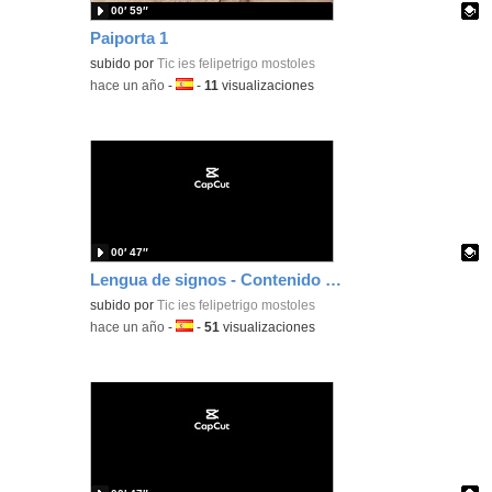
00′ 59″
Paiporta 1
Contenido educativo.
subido por
Tic ies felipetrigo mostoles
-
hace un año
-
Idioma:
-
11
visualizaciones
00′ 47″
Lengua de signos - Contenido educativo
Contenido educativo.
subido por
Tic ies felipetrigo mostoles
-
hace un año
-
Idioma:
-
51
visualizaciones