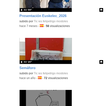
01′ 59″
Presentación Euskelec_2026
Contenido educativo.
subido por
Tic ies felipetrigo mostoles
-
hace 7 meses
-
Idioma:
-
56
visualizaciones
01′ 20″
Semáforo
Contenido educativo.
subido por
Tic ies felipetrigo mostoles
-
hace un año
-
Idioma:
-
72
visualizaciones