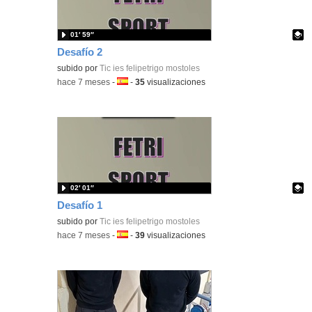
01′ 59″
Desafío 2
Contenido educativo.
subido por
Tic ies felipetrigo mostoles
-
hace 7 meses
-
Idioma:
-
35
visualizaciones
02′ 01″
Desafío 1
Contenido educativo.
subido por
Tic ies felipetrigo mostoles
-
hace 7 meses
-
Idioma:
-
39
visualizaciones