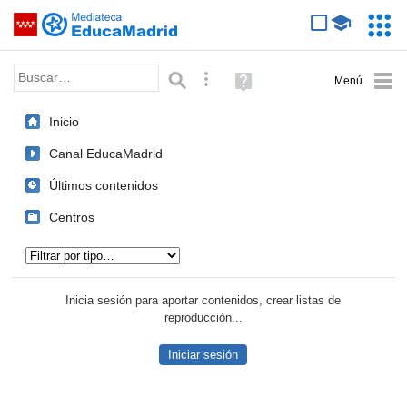
Mediateca de EducaMadrid
Saltar navegación
Servic
Educa
Palabra o frase:
Búsqueda avanzada
Ayuda
(en
ventana
Inicio
nueva)
Canal EducaMadrid
Últimos contenidos
Centros
Tipo de contenido:
Inicia sesión para aportar contenidos, crear listas de
reproducción...
Iniciar sesión