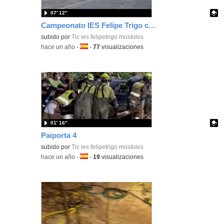
07′ 12″
Campeonato IES Felipe Trigo curso 2024-25
Contenido educativo.
subido por
Tic ies felipetrigo mostoles
-
hace un año
-
Idioma:
-
77
visualizaciones
01′ 16″
Paiporta 4
Contenido educativo.
subido por
Tic ies felipetrigo mostoles
-
hace un año
-
Idioma:
-
19
visualizaciones