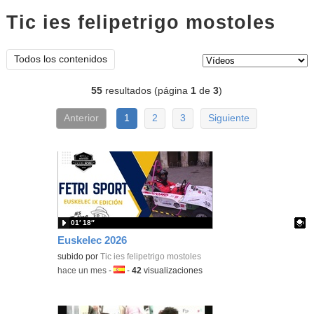
Tic ies felipetrigo mostoles
víde
Tipo de contenido:
Todos los contenidos
55
resultados (página
1
de
3
)
Anterior
1
2
3
Siguiente
01′ 18″
Euskelec 2026
Contenido educativo.
subido por
Tic ies felipetrigo mostoles
-
hace un mes
-
Idioma:
-
42
visualizaciones