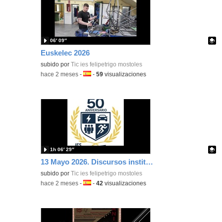
06′ 09″
Euskelec 2026
Contenido educativo.
subido por
Tic ies felipetrigo mostoles
-
hace 2 meses
-
Idioma:
-
59
visualizaciones
1h 06′ 29″
13 Mayo 2026. Discursos institucionales 50 aniversario
Contenido educativo.
subido por
Tic ies felipetrigo mostoles
-
hace 2 meses
-
Idioma:
-
42
visualizaciones