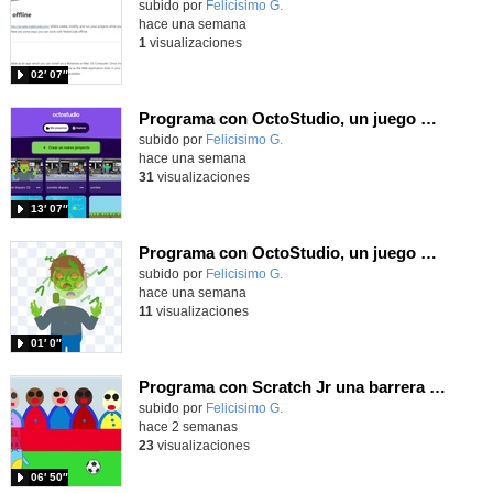
Contenido educativo.
subido por
Felicisimo G.
-
hace una semana
1
visualizaciones
02′ 07″
Programa con OctoStudio, un juego de disparos contra Zombies con un cargador basado en el House of the dead
Contenido educativo.
subido por
Felicisimo G.
-
hace una semana
31
visualizaciones
13′ 07″
Programa con OctoStudio, un juego homenajeando al House of the dead con Zombies
Contenido educativo.
subido por
Felicisimo G.
-
hace una semana
11
visualizaciones
01′ 0″
Programa con Scratch Jr una barrera que se desplaza para dar sensación de movimiento
Contenido educativo.
subido por
Felicisimo G.
-
hace 2 semanas
23
visualizaciones
06′ 50″