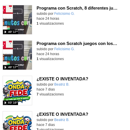
Programa con Scratch, 8 diferentes juegos para vivir la emoción de los partidos de España en el mundial 2026
Contenido educativo.
subido por
Felicisimo G.
-
hace 24 horas
1
visualizaciones
40′ 17″
Programa con Scratch juegos con los partidos del mundial 2026 ganados por España
Contenido educativo.
subido por
Felicisimo G.
-
hace 24 horas
1
visualizaciones
40′ 17″
¿EXISTE O INVENTADA?
Contenido educativo.
subido por
Beatriz B.
-
hace 7 dias
7
visualizaciones
03′ 10″
¿EXISTE O INVENTADA?
Contenido educativo.
subido por
Beatriz B.
-
hace 7 dias
3
visualizaciones