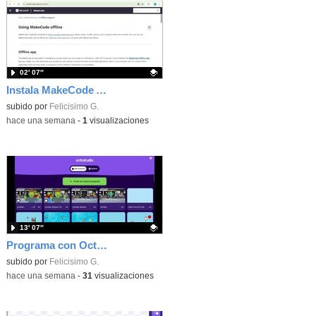
02′ 07″
Instala MakeCode Arcade offline para programar grandes juegos sin necesidad de Internet
Contenido educativo.
subido por
Felicisimo G.
-
hace una semana
-
1
visualizaciones
13′ 07″
Programa con OctoStudio, un juego de disparos contra Zombies con un cargador basado en el House of the dead
Contenido educativo.
subido por
Felicisimo G.
-
hace una semana
-
31
visualizaciones