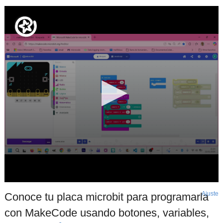
Ajuste
d
Conoce tu placa microbit para programarla
p
con MakeCode usando botones, variables,