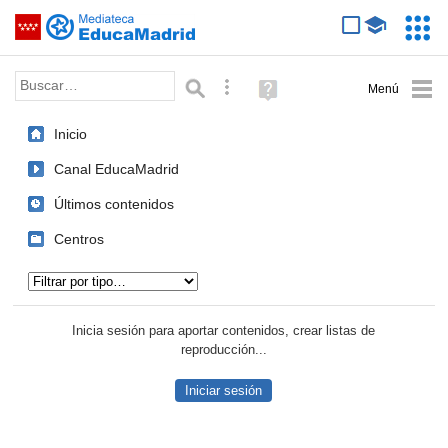
Mediateca de EducaMadrid
Saltar navegación
Servic
Educa
Palabra o frase:
Búsqueda avanzada
Ayuda
(en
ventana
Inicio
nueva)
Canal EducaMadrid
Últimos contenidos
Centros
Tipo de contenido:
Inicia sesión para aportar contenidos, crear listas de
reproducción...
Iniciar sesión