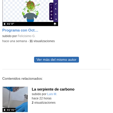
01′ 0″
Programa con OctoStudio, un juego homenajeando al House of the dead con Zombies
Contenido educativo.
subido por
Felicisimo G.
-
hace una semana
-
11
visualizaciones
Ver más del mismo autor
Contenidos relacionados:
La serpiente de carbono
Contenido educativo.
subido por
Luis M.
-
hace 22 horas
2
visualizaciones
01′ 01″