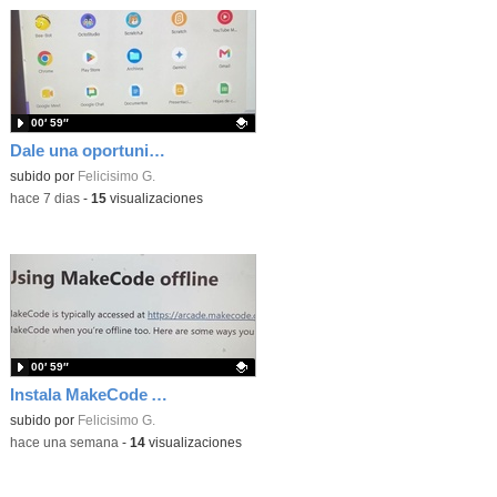
00′ 59″
Dale una oportunidad a los Chromebooks y utiliza un proyector para realizar talleres si no tienes pantallas táctiles
Contenido educativo.
subido por
Felicisimo G.
-
hace 7 dias
-
15
visualizaciones
00′ 59″
Instala MakeCode Arcade para trabajar offline en tu tablet, ordenador, Chromebook
Contenido educativo.
subido por
Felicisimo G.
-
hace una semana
-
14
visualizaciones