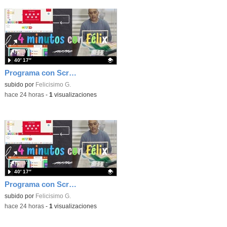
40′ 17″
Programa con Scratch, 8 diferentes juegos para vivir la emoción de los partidos de España en el mundial 2026
Contenido educativo.
subido por
Felicisimo G.
-
hace 24 horas
-
1
visualizaciones
40′ 17″
Programa con Scratch juegos con los partidos del mundial 2026 ganados por España
Contenido educativo.
subido por
Felicisimo G.
-
hace 24 horas
-
1
visualizaciones