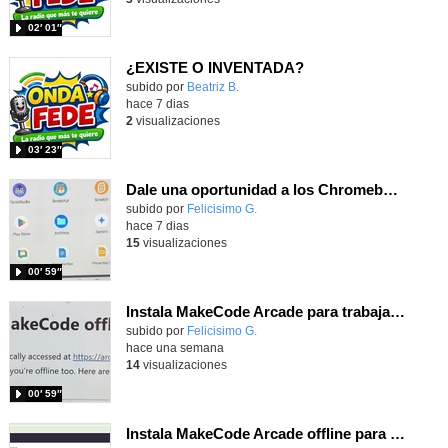
02′ 01″
¿EXISTE O INVENTADA?
Contenido educativo.
subido por
Beatriz B.
-
hace 7 dias
2
visualizaciones
03′ 23″
Dale una oportunidad a los Chromebooks y utiliza un proyector para realizar talleres si no tienes pantallas táctiles
Contenido educativo.
subido por
Felicisimo G.
-
hace 7 dias
15
visualizaciones
00′ 59″
Instala MakeCode Arcade para trabajar offline en tu tablet, ordenador, Chromebook
Contenido educativo.
subido por
Felicisimo G.
-
hace una semana
14
visualizaciones
00′ 59″
Instala MakeCode Arcade offline para programar grandes juegos sin necesidad de Internet