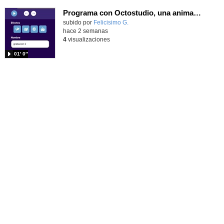
Programa con Octostudio, una animación utilizando la cámara para una foto y audio y texto para comunicar.
Contenido educativo.
subido por
Felicisimo G.
-
hace 2 semanas
4
visualizaciones
01′ 0″