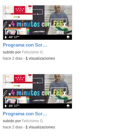
40′ 17″
Programa con Scratch, 8 diferentes juegos para vivir la emoción de los partidos de España en el mundial 2026
Contenido educativo.
subido por
Felicisimo G.
-
hace 2 dias
-
1
visualizaciones
40′ 17″
Programa con Scratch juegos con los partidos del mundial 2026 ganados por España
Contenido educativo.
subido por
Felicisimo G.
-
hace 2 dias
-
1
visualizaciones