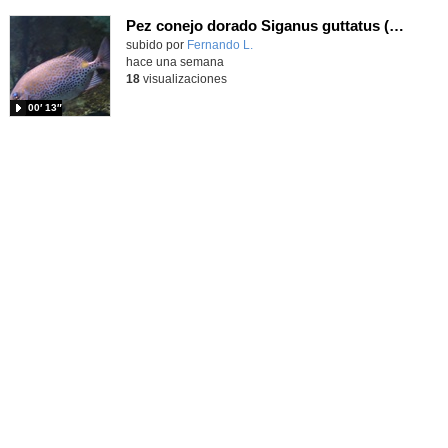
Pez conejo dorado Siganus guttatus (Bloch, 1786)
Contenido educativo.
subido por
Fernando L.
-
hace una semana
18
visualizaciones
00′ 13″