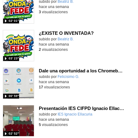
Contenido educativo.
subido por
Beatriz B.
-
hace una semana
3
visualizaciones
02′ 01″
¿EXISTE O INVENTADA?
Contenido educativo.
subido por
Beatriz B.
-
hace una semana
2
visualizaciones
03′ 23″
Dale una oportunidad a los Chromebooks y utiliza un proyector para realizar talleres si no tienes pantallas táctiles
Contenido educativo.
subido por
Felicisimo G.
-
hace una semana
17
visualizaciones
00′ 59″
Presentación IES CIFPD Ignacio Ellacuría
Contenido educativo.
subido por
IES Ignacio Ellacuria
-
hace una semana
5
visualizaciones
02′ 52″