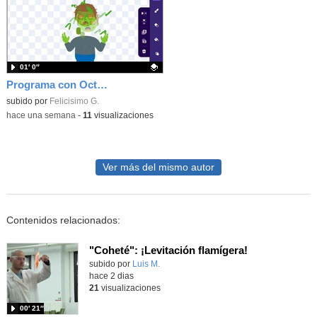
01′ 0″
Programa con OctoStudio, un juego homenajeando al House of the dead con Zombies
Contenido educativo.
subido por
Felicisimo G.
-
hace una semana
-
11
visualizaciones
Ver más del mismo autor
Contenidos relacionados:
"Coheté": ¡Levitación flamígera!
Contenido educativo.
subido por
Luis M.
-
hace 2 dias
21
visualizaciones
00′ 21″