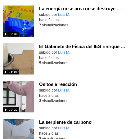
La energía ni se crea ni se destruye... ¡se experimenta! El Tierno en la Feria Madrid es Ciencia 2026
Contenido educativo.
subido por
Luis M.
-
hace 2 dias
7
visualizaciones
00′ 30″
El Gabinete de Física del IES Enrique Tierno Galván de Parla (Curso 25-26)
Contenido educativo.
subido por
Luis M.
-
hace 2 dias
5
visualizaciones
01′ 01″
Ositos a reacción
Contenido educativo.
subido por
Luis M.
-
hace 2 dias
3
visualizaciones
00′ 32″
La serpiente de carbono
Contenido educativo.
subido por
Luis M.
-
hace 2 dias
3
visualizaciones