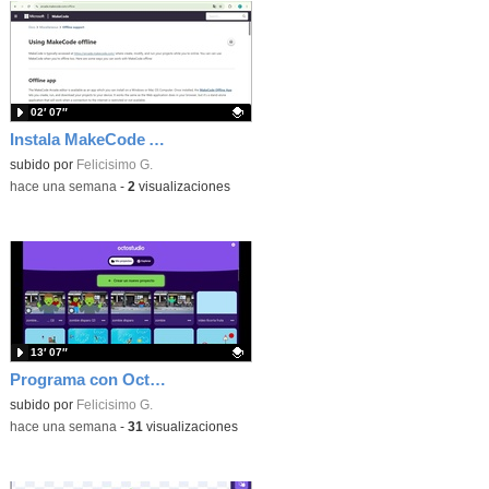
02′ 07″
Instala MakeCode Arcade offline para programar grandes juegos sin necesidad de Internet
Contenido educativo.
subido por
Felicisimo G.
-
hace una semana
-
2
visualizaciones
13′ 07″
Programa con OctoStudio, un juego de disparos contra Zombies con un cargador basado en el House of the dead
Contenido educativo.
subido por
Felicisimo G.
-
hace una semana
-
31
visualizaciones