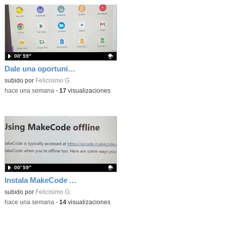
00′ 59″
Dale una oportunidad a los Chromebooks y utiliza un proyector para realizar talleres si no tienes pantallas táctiles
Contenido educativo.
subido por
Felicisimo G.
-
hace una semana
-
17
visualizaciones
00′ 59″
Instala MakeCode Arcade para trabajar offline en tu tablet, ordenador, Chromebook
Contenido educativo.
subido por
Felicisimo G.
-
hace una semana
-
14
visualizaciones