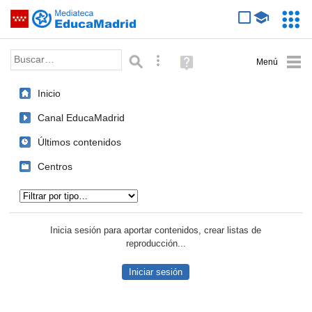
Mediateca de EducaMadrid
Saltar navegación
Servic
Educa
Palabra o frase:
Búsqueda avanzada
Ayuda
(en
ventana
Inicio
nueva)
Canal EducaMadrid
Últimos contenidos
Centros
Tipo de contenido:
Inicia sesión para aportar contenidos, crear listas de
reproducción...
Iniciar sesión