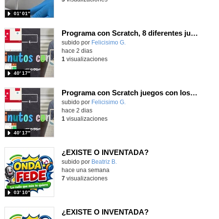
01′ 01″
Programa con Scratch, 8 diferentes juegos para vivir la emoción de los partidos de España en el mundial 2026
Contenido educativo.
subido por
Felicisimo G.
-
hace 2 dias
1
visualizaciones
40′ 17″
Programa con Scratch juegos con los partidos del mundial 2026 ganados por España
Contenido educativo.
subido por
Felicisimo G.
-
hace 2 dias
1
visualizaciones
40′ 17″
¿EXISTE O INVENTADA?
Contenido educativo.
subido por
Beatriz B.
-
hace una semana
7
visualizaciones
03′ 10″
¿EXISTE O INVENTADA?