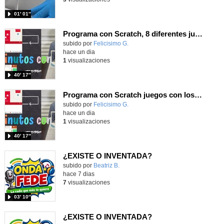
01′ 01″
Programa con Scratch, 8 diferentes juegos para vivir la emoción de los partidos de España en el mundial 2026
Contenido educativo.
subido por
Felicisimo G.
-
hace un dia
1
visualizaciones
40′ 17″
Programa con Scratch juegos con los partidos del mundial 2026 ganados por España
Contenido educativo.
subido por
Felicisimo G.
-
hace un dia
1
visualizaciones
40′ 17″
¿EXISTE O INVENTADA?
Contenido educativo.
subido por
Beatriz B.
-
hace 7 dias
7
visualizaciones
03′ 10″
¿EXISTE O INVENTADA?