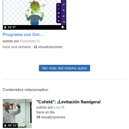
01′ 0″
Programa con OctoStudio, un juego homenajeando al House of the dead con Zombies
Contenido educativo.
subido por
Felicisimo G.
-
hace una semana
-
11
visualizaciones
Ver más del mismo autor
Contenidos relacionados:
"Coheté": ¡Levitación flamígera!
Contenido educativo.
subido por
Luis M.
-
hace un dia
19
visualizaciones
00′ 21″