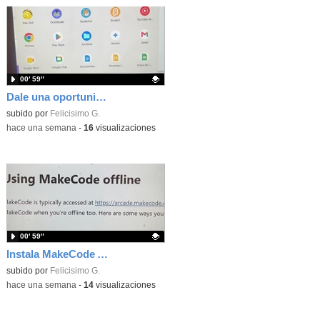
00′ 59″
Dale una oportunidad a los Chromebooks y utiliza un proyector para realizar talleres si no tienes pantallas táctiles
Contenido educativo.
subido por
Felicisimo G.
-
hace una semana
-
16
visualizaciones
00′ 59″
Instala MakeCode Arcade para trabajar offline en tu tablet, ordenador, Chromebook
Contenido educativo.
subido por
Felicisimo G.
-
hace una semana
-
14
visualizaciones