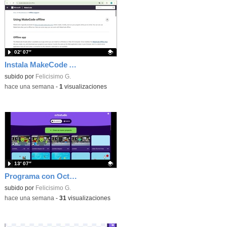
02′ 07″
Instala MakeCode Arcade offline para programar grandes juegos sin necesidad de Internet
Contenido educativo.
subido por
Felicisimo G.
-
hace una semana
-
1
visualizaciones
13′ 07″
Programa con OctoStudio, un juego de disparos contra Zombies con un cargador basado en el House of the dead
Contenido educativo.
subido por
Felicisimo G.
-
hace una semana
-
31
visualizaciones