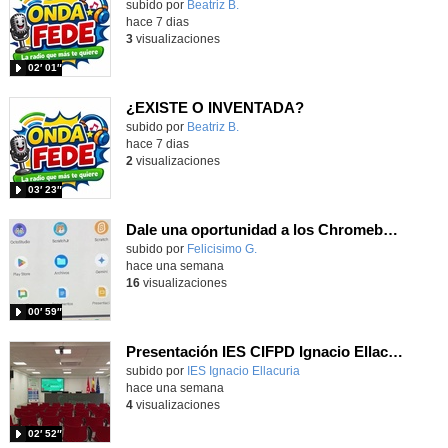
Contenido educativo.
subido por
Beatriz B.
-
hace 7 dias
3
visualizaciones
02′ 01″
¿EXISTE O INVENTADA?
Contenido educativo.
subido por
Beatriz B.
-
hace 7 dias
2
visualizaciones
03′ 23″
Dale una oportunidad a los Chromebooks y utiliza un proyector para realizar talleres si no tienes pantallas táctiles
Contenido educativo.
subido por
Felicisimo G.
-
hace una semana
16
visualizaciones
00′ 59″
Presentación IES CIFPD Ignacio Ellacuría
Contenido educativo.
subido por
IES Ignacio Ellacuria
-
hace una semana
4
visualizaciones
02′ 52″