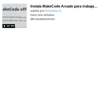
Instala MakeCode Arcade para trabajar offline en tu tablet, ordenador, Chromebook
Contenido educativo.
subido por
Felicisimo G.
-
hace una semana
14
visualizaciones
00′ 59″