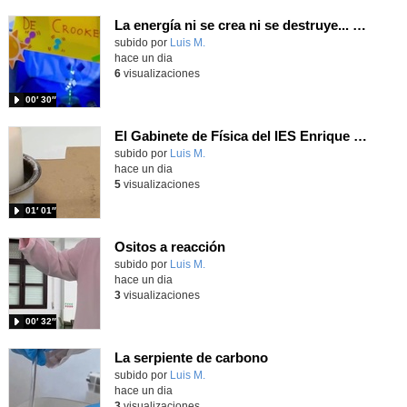
La energía ni se crea ni se destruye... ¡se experimenta! El Tierno en la Feria Madrid es Ciencia 2026
Contenido educativo.
subido por
Luis M.
-
hace un dia
6
visualizaciones
00′ 30″
El Gabinete de Física del IES Enrique Tierno Galván de Parla (Curso 25-26)
Contenido educativo.
subido por
Luis M.
-
hace un dia
5
visualizaciones
01′ 01″
Ositos a reacción
Contenido educativo.
subido por
Luis M.
-
hace un dia
3
visualizaciones
00′ 32″
La serpiente de carbono
Contenido educativo.
subido por
Luis M.
-
hace un dia
3
visualizaciones