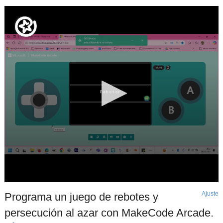
Ajuste
d
Programa un juego de rebotes y
p
persecución al azar con MakeCode Arcade.