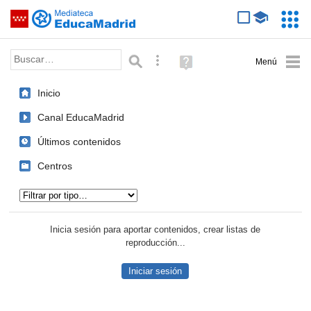
Mediateca de EducaMadrid
Saltar navegación
Servic
Educa
Palabra o frase:
Búsqueda avanzada
Ayuda
(en
ventana
Inicio
nueva)
Canal EducaMadrid
Últimos contenidos
Centros
Tipo de contenido:
Inicia sesión para aportar contenidos, crear listas de
reproducción...
Iniciar sesión