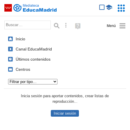
Mediateca de EducaMadrid
Saltar navegación
Servic
Educa
Palabra o frase:
Búsqueda avanzada
Ayuda
(en
ventana
Inicio
nueva)
Canal EducaMadrid
Últimos contenidos
Centros
Tipo de contenido:
Inicia sesión para aportar contenidos, crear listas de
reproducción...
Iniciar sesión