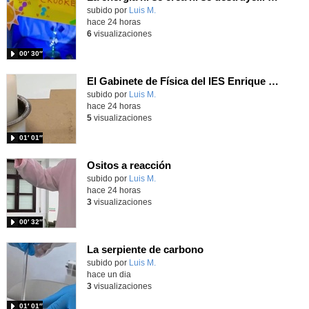
Contenido educativo.
subido por
Luis M.
-
hace 24 horas
6
visualizaciones
00′ 30″
El Gabinete de Física del IES Enrique Tierno Galván de Parla (Curso 25-26)
Contenido educativo.
subido por
Luis M.
-
hace 24 horas
5
visualizaciones
01′ 01″
Ositos a reacción
Contenido educativo.
subido por
Luis M.
-
hace 24 horas
3
visualizaciones
00′ 32″
La serpiente de carbono
Contenido educativo.
subido por
Luis M.
-
hace un dia
3
visualizaciones
01′ 01″