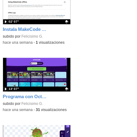
02′ 07″
Instala MakeCode Arcade offline para programar grandes juegos sin necesidad de Internet
Contenido educativo.
subido por
Felicisimo G.
-
hace una semana
-
1
visualizaciones
13′ 07″
Programa con OctoStudio, un juego de disparos contra Zombies con un cargador basado en el House of the dead
Contenido educativo.
subido por
Felicisimo G.
-
hace una semana
-
31
visualizaciones