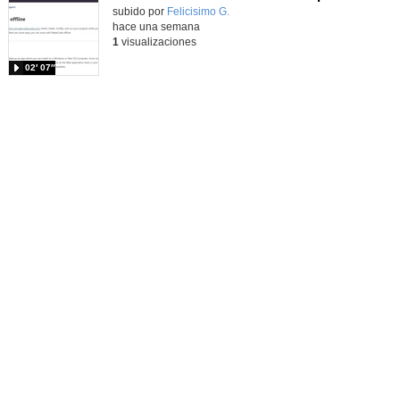
Contenido educativo.
subido por
Felicisimo G.
-
hace una semana
1
visualizaciones
02′ 07″