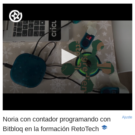
Ajuste
d
Noria con contador programando con
p
Bitbloq en la formación RetoTech
-
Contenido