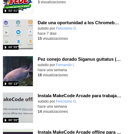
3
visualizaciones
02′ 01″
Dale una oportunidad a los Chromebooks y utiliza un proyector para realizar talleres si no tienes pantallas táctiles
Contenido educativo.
subido por
Felicisimo G.
-
hace 7 dias
15
visualizaciones
00′ 59″
Pez conejo dorado Siganus guttatus (Bloch, 1786)
Contenido educativo.
subido por
Fernando L.
-
hace una semana
18
visualizaciones
00′ 13″
Instala MakeCode Arcade para trabajar offline en tu tablet, ordenador, Chromebook
Contenido educativo.
subido por
Felicisimo G.
-
hace una semana
14
visualizaciones
00′ 59″
Instala MakeCode Arcade offline para programar grandes juegos sin necesidad de Internet