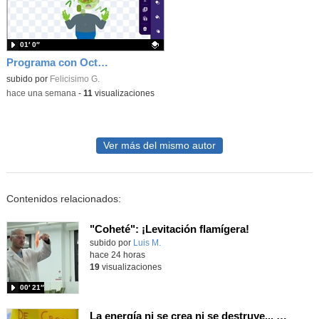
01′ 0″
Programa con OctoStudio, un juego homenajeando al House of the dead con Zombies
Contenido educativo.
subido por
Felicisimo G.
-
hace una semana
-
11
visualizaciones
Ver más del mismo autor
Contenidos relacionados:
"Coheté": ¡Levitación flamígera!
Contenido educativo.
subido por
Luis M.
-
hace 24 horas
19
visualizaciones
00′ 21″
La energía ni se crea ni se destruye... ¡se experimenta! El Tierno en la Feria Madrid es Ciencia 2026