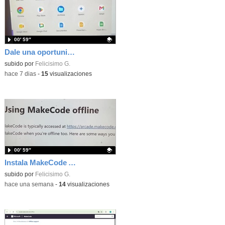
00′ 59″
Dale una oportunidad a los Chromebooks y utiliza un proyector para realizar talleres si no tienes pantallas táctiles
Contenido educativo.
subido por
Felicisimo G.
-
hace 7 dias
-
15
visualizaciones
00′ 59″
Instala MakeCode Arcade para trabajar offline en tu tablet, ordenador, Chromebook
Contenido educativo.
subido por
Felicisimo G.
-
hace una semana
-
14
visualizaciones