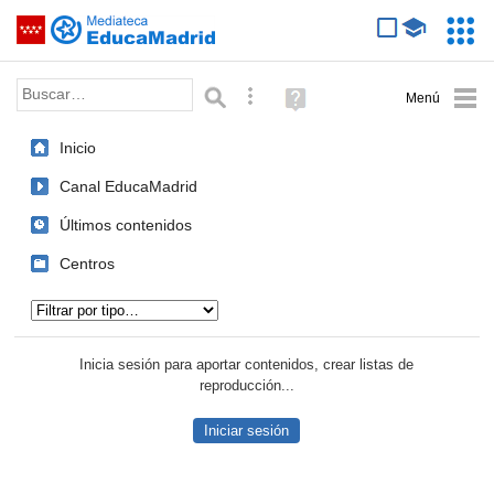
Mediateca de EducaMadrid
Saltar navegación
Servic
Educa
Palabra o frase:
Búsqueda avanzada
Ayuda
(en
ventana
Inicio
nueva)
Canal EducaMadrid
Últimos contenidos
Centros
Tipo de contenido:
Inicia sesión para aportar contenidos, crear listas de
reproducción...
Iniciar sesión