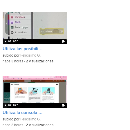
02′ 05″
Utiliza las posibilidades de tu microbit programando com MakeCode para medir temperatura y nivel de luz con Datalogger
Contenido educativo.
subido por
Felicisimo G.
-
hace 3 horas
-
2
visualizaciones
02′ 07″
Utiliza la consola Mewbit de Kittenbot para llevar tus juegos arcade de MakeCode a tu mano
Contenido educativo.
subido por
Felicisimo G.
-
hace 3 horas
-
2
visualizaciones