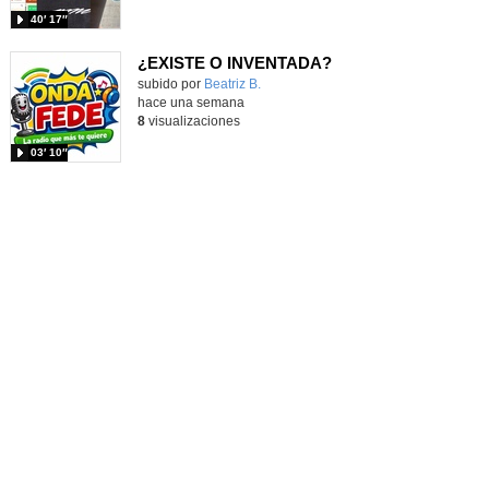
40′ 17″
¿EXISTE O INVENTADA?
Contenido educativo.
subido por
Beatriz B.
-
hace una semana
8
visualizaciones
03′ 10″