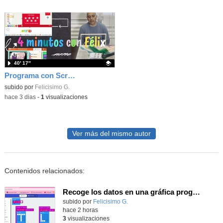
40′ 17″
Programa con Scratch juegos con los partidos del mundial 2026 ganados por España
Contenido educativo.
subido por
Felicisimo G.
-
hace 3 dias
-
1
visualizaciones
Ver más del mismo autor
Contenidos relacionados:
Recoge los datos en una gráfica programando tu placa microbit con MakeCode y conoce la Tª y nivel de luz en este eclipse
Contenido educativo.
subido por
Felicisimo G.
-
hace 2 horas
3
visualizaciones