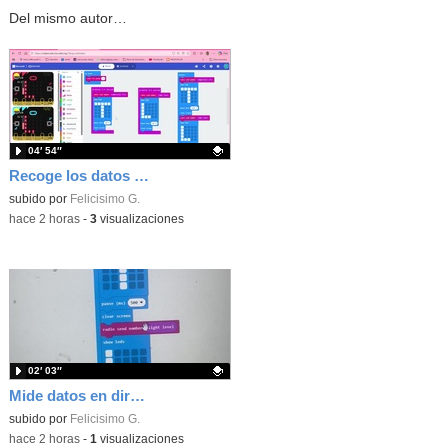
Del mismo autor…
04′ 54″
Recoge los datos en una gráfica programando tu placa microbit con MakeCode y conoce la Tª y nivel de luz en este eclipse
Contenido educativo.
subido por
Felicisimo G.
-
hace 2 horas
-
3
visualizaciones
02′ 03″
Mide datos en directo usando tu placa microbit y programando con MakeCode dos placas conectadas por radio
Contenido educativo.
subido por
Felicisimo G.
-
hace 2 horas
-
1
visualizaciones