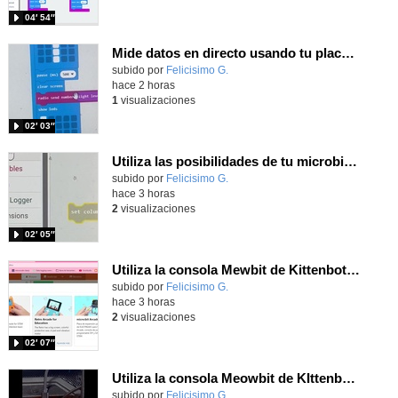
04′ 54″
Mide datos en directo usando tu placa microbit y programando con MakeCode dos placas conectadas por radio
Contenido educativo.
subido por
Felicisimo G.
-
hace 2 horas
1
visualizaciones
02′ 03″
Utiliza las posibilidades de tu microbit programando com MakeCode para medir temperatura y nivel de luz con Datalogger
Contenido educativo.
subido por
Felicisimo G.
-
hace 3 horas
2
visualizaciones
02′ 05″
Utiliza la consola Mewbit de Kittenbot para llevar tus juegos arcade de MakeCode a tu mano
Contenido educativo.
subido por
Felicisimo G.
-
hace 3 horas
2
visualizaciones
02′ 07″
Utiliza la consola Meowbit de KIttenbot para jugar con tus programas MakeCode Arcade
Contenido educativo.
subido por
Felicisimo G.
-