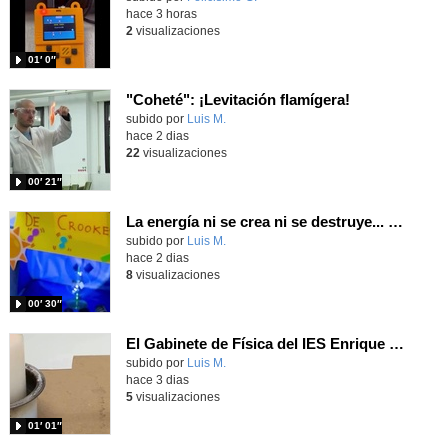
hace 3 horas
2
visualizaciones
01′ 0″
"Coheté": ¡Levitación flamígera!
Contenido educativo.
subido por
Luis M.
-
hace 2 dias
22
visualizaciones
00′ 21″
La energía ni se crea ni se destruye... ¡se experimenta! El Tierno en la Feria Madrid es Ciencia 2026
Contenido educativo.
subido por
Luis M.
-
hace 2 dias
8
visualizaciones
00′ 30″
El Gabinete de Física del IES Enrique Tierno Galván de Parla (Curso 25-26)
Contenido educativo.
subido por
Luis M.
-
hace 3 dias
5
visualizaciones
01′ 01″