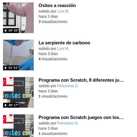
Ositos a reacción
Contenido educativo.
subido por
Luis M.
-
hace 3 dias
3
visualizaciones
00′ 32″
La serpiente de carbono
Contenido educativo.
subido por
Luis M.
-
hace 3 dias
4
visualizaciones
01′ 01″
Programa con Scratch, 8 diferentes juegos para vivir la emoción de los partidos de España en el mundial 2026
Contenido educativo.
subido por
Felicisimo G.
-
hace 3 dias
1
visualizaciones
40′ 17″
Programa con Scratch juegos con los partidos del mundial 2026 ganados por España
Contenido educativo.
subido por
Felicisimo G.
-
hace 3 dias
1
visualizaciones