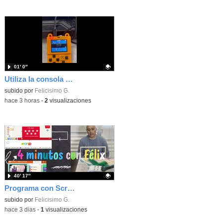
01′ 0″
Utiliza la consola Meowbit de KIttenbot para jugar con tus programas MakeCode Arcade
Contenido educativo.
subido por
Felicisimo G.
-
hace 3 horas
-
2
visualizaciones
40′ 17″
Programa con Scratch, 8 diferentes juegos para vivir la emoción de los partidos de España en el mundial 2026
Contenido educativo.
subido por
Felicisimo G.
-
hace 3 dias
-
1
visualizaciones