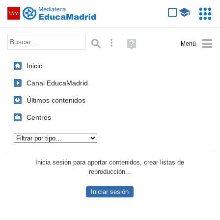
Mediateca de EducaMadrid
Saltar navegación
Servic
Educa
Palabra o frase:
Búsqueda avanzada
Ayuda
(en
ventana
Inicio
nueva)
Canal EducaMadrid
Últimos contenidos
Centros
Tipo de contenido:
Inicia sesión para aportar contenidos, crear listas de
reproducción...
Iniciar sesión