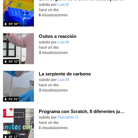
Contenido educativo.
subido por
Luis M.
-
hace un dia
6
visualizaciones
00′ 30″
Ositos a reacción
Contenido educativo.
subido por
Luis M.
-
hace un dia
3
visualizaciones
00′ 32″
La serpiente de carbono
Contenido educativo.
subido por
Luis M.
-
hace un dia
3
visualizaciones
01′ 01″
Programa con Scratch, 8 diferentes juegos para vivir la emoción de los partidos de España en el mundial 2026
Contenido educativo.
subido por
Felicisimo G.
-
hace un dia
1
visualizaciones
40′ 17″