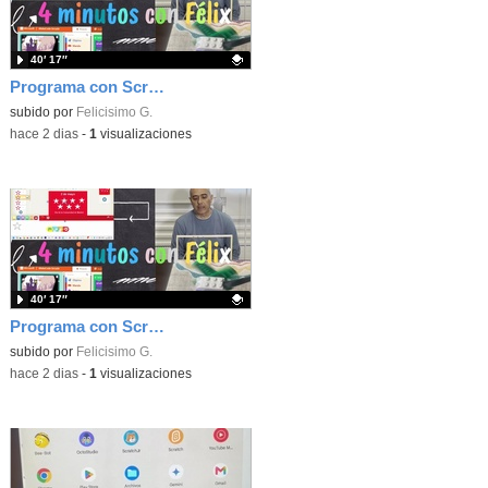
40′ 17″
Programa con Scratch, 8 diferentes juegos para vivir la emoción de los partidos de España en el mundial 2026
Contenido educativo.
subido por
Felicisimo G.
-
hace 2 dias
-
1
visualizaciones
40′ 17″
Programa con Scratch juegos con los partidos del mundial 2026 ganados por España
Contenido educativo.
subido por
Felicisimo G.
-
hace 2 dias
-
1
visualizaciones