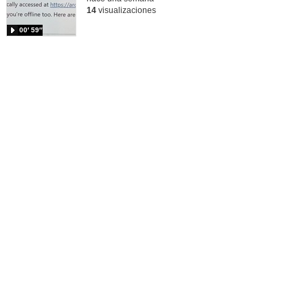
14
visualizaciones
00′ 59″