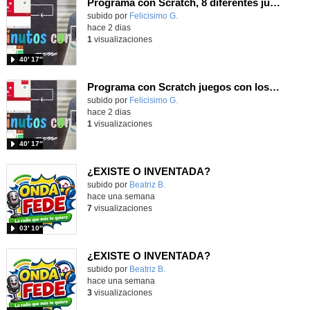
Programa con Scratch, 8 diferentes juegos para vivir la emoción de los partidos de España en el mundial 2026
Contenido educativo.
subido por
Felicisimo G.
-
hace 2 dias
1
visualizaciones
40′ 17″
Programa con Scratch juegos con los partidos del mundial 2026 ganados por España
Contenido educativo.
subido por
Felicisimo G.
-
hace 2 dias
1
visualizaciones
40′ 17″
¿EXISTE O INVENTADA?
Contenido educativo.
subido por
Beatriz B.
-
hace una semana
7
visualizaciones
03′ 10″
¿EXISTE O INVENTADA?
Contenido educativo.
subido por
Beatriz B.
-
hace una semana
3
visualizaciones