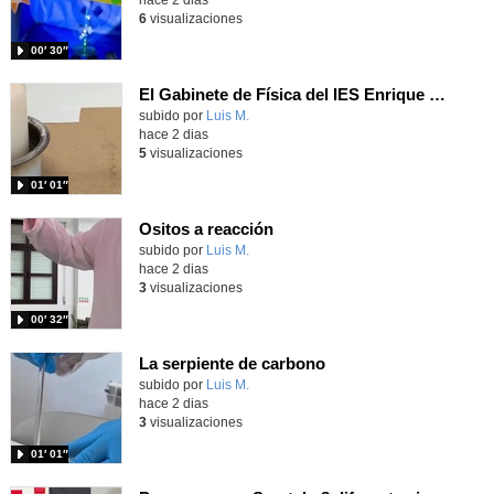
6
visualizaciones
00′ 30″
El Gabinete de Física del IES Enrique Tierno Galván de Parla (Curso 25-26)
Contenido educativo.
subido por
Luis M.
-
hace 2 dias
5
visualizaciones
01′ 01″
Ositos a reacción
Contenido educativo.
subido por
Luis M.
-
hace 2 dias
3
visualizaciones
00′ 32″
La serpiente de carbono
Contenido educativo.
subido por
Luis M.
-
hace 2 dias
3
visualizaciones
01′ 01″