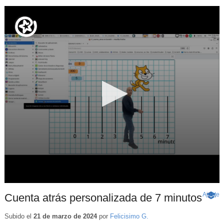
Ajuste
d
Cuenta atrás personalizada de 7 minutos
-
p
Conte
educa
Subido el
21 de marzo de 2024
por
Felicisimo G.