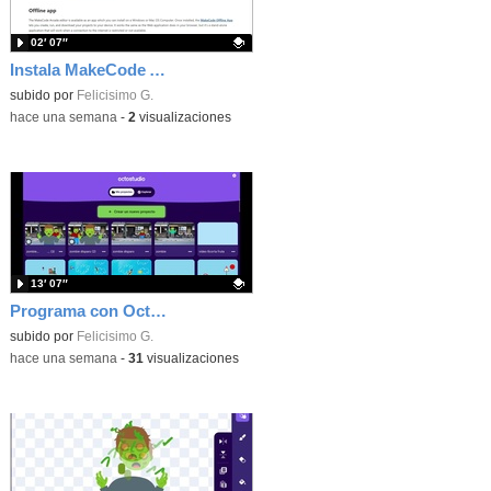
02′ 07″
Instala MakeCode Arcade offline para programar grandes juegos sin necesidad de Internet
Contenido educativo.
subido por
Felicisimo G.
-
hace una semana
-
2
visualizaciones
13′ 07″
Programa con OctoStudio, un juego de disparos contra Zombies con un cargador basado en el House of the dead
Contenido educativo.
subido por
Felicisimo G.
-
hace una semana
-
31
visualizaciones