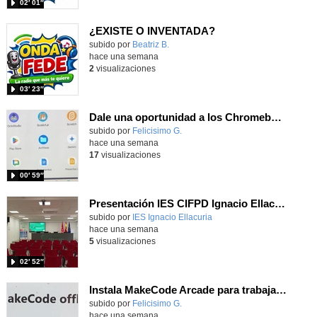
02′ 01″
¿EXISTE O INVENTADA?
Contenido educativo.
subido por
Beatriz B.
-
hace una semana
2
visualizaciones
03′ 23″
Dale una oportunidad a los Chromebooks y utiliza un proyector para realizar talleres si no tienes pantallas táctiles
Contenido educativo.
subido por
Felicisimo G.
-
hace una semana
17
visualizaciones
00′ 59″
Presentación IES CIFPD Ignacio Ellacuría
Contenido educativo.
subido por
IES Ignacio Ellacuria
-
hace una semana
5
visualizaciones
02′ 52″
Instala MakeCode Arcade para trabajar offline en tu tablet, ordenador, Chromebook
Contenido educativo.
subido por
Felicisimo G.
-
hace una semana