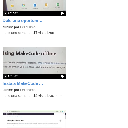
00′ 59″
Dale una oportunidad a los Chromebooks y utiliza un proyector para realizar talleres si no tienes pantallas táctiles
Contenido educativo.
subido por
Felicisimo G.
-
hace una semana
-
17
visualizaciones
00′ 59″
Instala MakeCode Arcade para trabajar offline en tu tablet, ordenador, Chromebook
Contenido educativo.
subido por
Felicisimo G.
-
hace una semana
-
14
visualizaciones