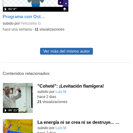
01′ 0″
Programa con OctoStudio, un juego homenajeando al House of the dead con Zombies
Contenido educativo.
subido por
Felicisimo G.
-
hace una semana
-
11
visualizaciones
Ver más del mismo autor
Contenidos relacionados:
"Coheté": ¡Levitación flamígera!
Contenido educativo.
subido por
Luis M.
-
hace 2 dias
21
visualizaciones
00′ 21″
La energía ni se crea ni se destruye... ¡se experimenta! El Tierno en la Feria Madrid es Ciencia 2026
Contenido educativo.
subido por
Luis M.
-
hace 2 dias