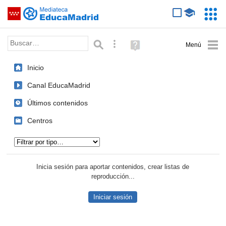
Mediateca de EducaMadrid
Saltar navegación
Servic
Educa
Palabra o frase:
Búsqueda avanzada
Ayuda
(en
ventana
Inicio
nueva)
Canal EducaMadrid
Últimos contenidos
Centros
Tipo de contenido:
Inicia sesión para aportar contenidos, crear listas de
reproducción...
Iniciar sesión