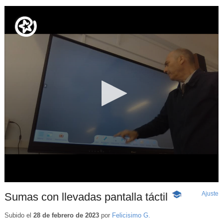
Ajuste
d
Sumas con llevadas pantalla táctil
-
p
Contenido
educativo
Subido el
28 de febrero de 2023
por
Felicisimo G.