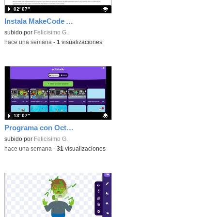
02′ 07″
Instala MakeCode Arcade offline para programar grandes juegos sin necesidad de Internet
Contenido educativo.
subido por
Felicisimo G.
-
hace una semana
-
1
visualizaciones
13′ 07″
Programa con OctoStudio, un juego de disparos contra Zombies con un cargador basado en el House of the dead
Contenido educativo.
subido por
Felicisimo G.
-
hace una semana
-
31
visualizaciones