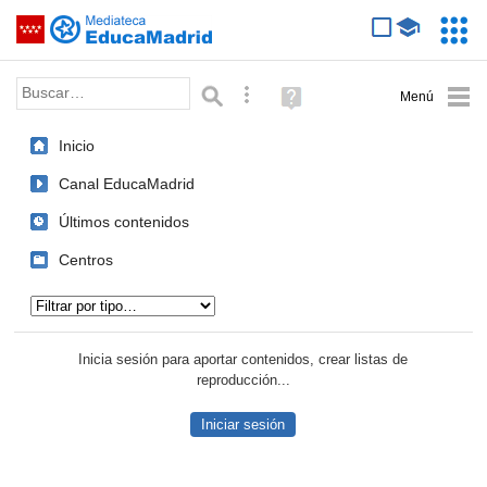
Mediateca de EducaMadrid
Saltar navegación
Servic
Educa
Palabra o frase:
Búsqueda avanzada
Ayuda
(en
ventana
Inicio
nueva)
Canal EducaMadrid
Últimos contenidos
Centros
Tipo de contenido:
Inicia sesión para aportar contenidos, crear listas de
reproducción...
Iniciar sesión