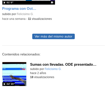
01′ 0″
Programa con OctoStudio, un juego homenajeando al House of the dead con Zombies
Contenido educativo.
subido por
Felicisimo G.
-
hace una semana
-
11
visualizaciones
Ver más del mismo autor
Contenidos relacionados:
Sumas con llevadas. ODE presentado con la cam de pantalla táctil TTL
Contenido educativo.
subido por
Felicisimo G.
-
hace 2 años
18
visualizaciones
04′ 35″