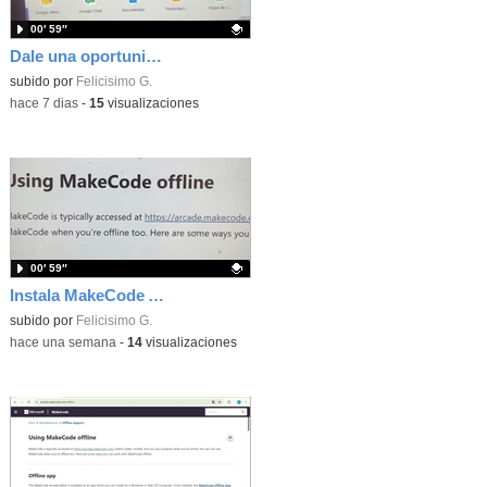
00′ 59″
Dale una oportunidad a los Chromebooks y utiliza un proyector para realizar talleres si no tienes pantallas táctiles
Contenido educativo.
subido por
Felicisimo G.
-
hace 7 dias
-
15
visualizaciones
00′ 59″
Instala MakeCode Arcade para trabajar offline en tu tablet, ordenador, Chromebook
Contenido educativo.
subido por
Felicisimo G.
-
hace una semana
-
14
visualizaciones