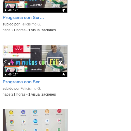
40′ 17″
Programa con Scratch, 8 diferentes juegos para vivir la emoción de los partidos de España en el mundial 2026
Contenido educativo.
subido por
Felicisimo G.
-
hace 21 horas
-
1
visualizaciones
40′ 17″
Programa con Scratch juegos con los partidos del mundial 2026 ganados por España
Contenido educativo.
subido por
Felicisimo G.
-
hace 21 horas
-
1
visualizaciones