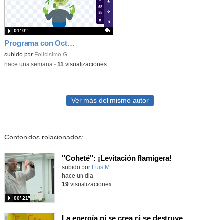
01′ 0″
Programa con OctoStudio, un juego homenajeando al House of the dead con Zombies
Contenido educativo.
subido por
Felicisimo G.
-
hace una semana
-
11
visualizaciones
Ver más del mismo autor
Contenidos relacionados:
"Coheté": ¡Levitación flamígera!
Contenido educativo.
subido por
Luis M.
-
hace un dia
19
visualizaciones
00′ 21″
La energía ni se crea ni se destruye... ¡se experimenta! El Tierno en la Feria Madrid es Ciencia 2026