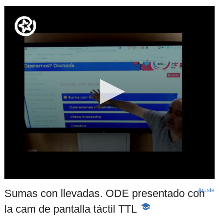
Ajuste
d
Sumas con llevadas. ODE presentado con
p
la cam de pantalla táctil TTL
-
Contenido