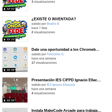
3
visualizaciones
02′ 01″
¿EXISTE O INVENTADA?
Contenido educativo.
subido por
Beatriz B.
-
hace 7 dias
2
visualizaciones
03′ 23″
Dale una oportunidad a los Chromebooks y utiliza un proyector para realizar talleres si no tienes pantallas táctiles
Contenido educativo.
subido por
Felicisimo G.
-
hace una semana
17
visualizaciones
00′ 59″
Presentación IES CIFPD Ignacio Ellacuría
Contenido educativo.
subido por
IES Ignacio Ellacuria
-
hace una semana
4
visualizaciones
02′ 52″
Instala MakeCode Arcade para trabajar offline en tu tablet, ordenador, Chromebook