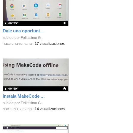
00′ 59″
Dale una oportunidad a los Chromebooks y utiliza un proyector para realizar talleres si no tienes pantallas táctiles
Contenido educativo.
subido por
Felicisimo G.
-
hace una semana
-
17
visualizaciones
00′ 59″
Instala MakeCode Arcade para trabajar offline en tu tablet, ordenador, Chromebook
Contenido educativo.
subido por
Felicisimo G.
-
hace una semana
-
14
visualizaciones