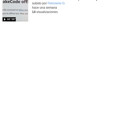
Contenido educativo.
subido por
Felicisimo G.
-
hace una semana
14
visualizaciones
00′ 59″