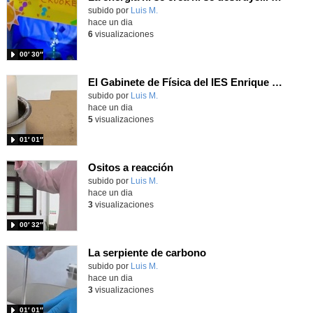
Contenido educativo.
subido por
Luis M.
-
hace un dia
6
visualizaciones
00′ 30″
El Gabinete de Física del IES Enrique Tierno Galván de Parla (Curso 25-26)
Contenido educativo.
subido por
Luis M.
-
hace un dia
5
visualizaciones
01′ 01″
Ositos a reacción
Contenido educativo.
subido por
Luis M.
-
hace un dia
3
visualizaciones
00′ 32″
La serpiente de carbono
Contenido educativo.
subido por
Luis M.
-
hace un dia
3
visualizaciones
01′ 01″