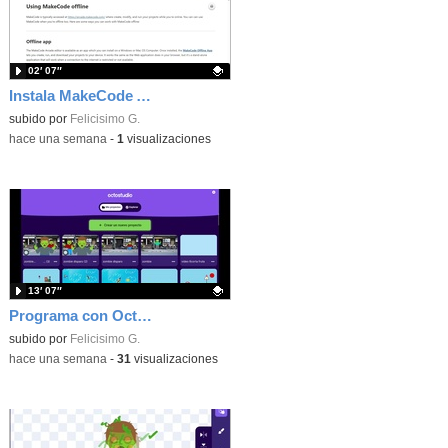
02′ 07″
Instala MakeCode Arcade offline para programar grandes juegos sin necesidad de Internet
Contenido educativo.
subido por
Felicisimo G.
-
hace una semana
-
1
visualizaciones
13′ 07″
Programa con OctoStudio, un juego de disparos contra Zombies con un cargador basado en el House of the dead
Contenido educativo.
subido por
Felicisimo G.
-
hace una semana
-
31
visualizaciones