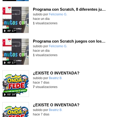
Programa con Scratch, 8 diferentes juegos para vivir la emoción de los partidos de España en el mundial 2026
Contenido educativo.
subido por
Felicisimo G.
-
hace un dia
1
visualizaciones
40′ 17″
Programa con Scratch juegos con los partidos del mundial 2026 ganados por España
Contenido educativo.
subido por
Felicisimo G.
-
hace un dia
1
visualizaciones
40′ 17″
¿EXISTE O INVENTADA?
Contenido educativo.
subido por
Beatriz B.
-
hace 7 dias
7
visualizaciones
03′ 10″
¿EXISTE O INVENTADA?
Contenido educativo.
subido por
Beatriz B.
-
hace 7 dias