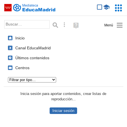
Mediateca de EducaMadrid
Saltar navegación
Servic
Educa
Palabra o frase:
Búsqueda avanzada
Ayuda
(en
ventana
Inicio
nueva)
Canal EducaMadrid
Últimos contenidos
Centros
Tipo de contenido:
Inicia sesión para aportar contenidos, crear listas de
reproducción...
Iniciar sesión