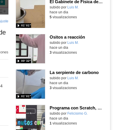
El Gabinete de Física del IES Enrique Tierno Galván de Parla (Curso 25-26)
Contenido educativo.
subido por
Luis M.
-
hace un dia
5
visualizaciones
Ajuste
de
01′ 01″
pantalla
de
Ositos a reacción
Contenido educativo.
subido por
Luis M.
-
hace un dia
iones
3
visualizaciones
00′ 32″
La serpiente de carbono
Contenido educativo.
subido por
Luis M.
-
hace un dia
 4
3
visualizaciones
01′ 01″
Programa con Scratch, 8 diferentes juegos para vivir la emoción de los partidos de España en el mundial 2026
Contenido educativo.
subido por
Felicisimo G.
-
hace un dia
1
visualizaciones