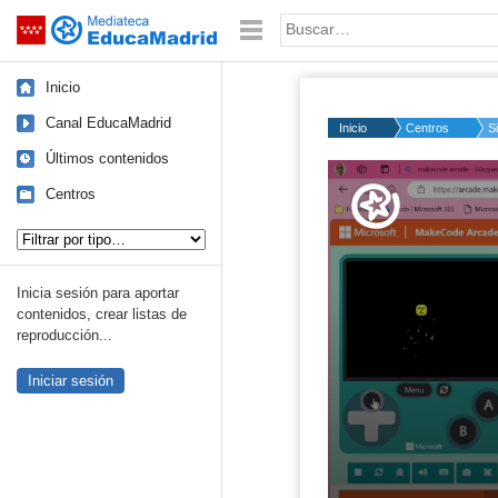
Mediateca de EducaMadrid
Saltar navegación
Palabra o frase:
Inicio
Canal EducaMadrid
Inicio
Centros
S
Últimos contenidos
Volume
50%
Centros
Tipo de contenido:
Inicia sesión para aportar
contenidos, crear listas de
reproducción...
Iniciar sesión