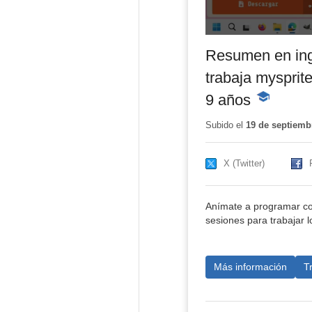
Resumen en ing
trabaja mysprit
9 años
-
Contenido
educativo
Subido el
19 de septiemb
X (Twitter)
Anímate a programar co
sesiones para trabajar l
Más información
T