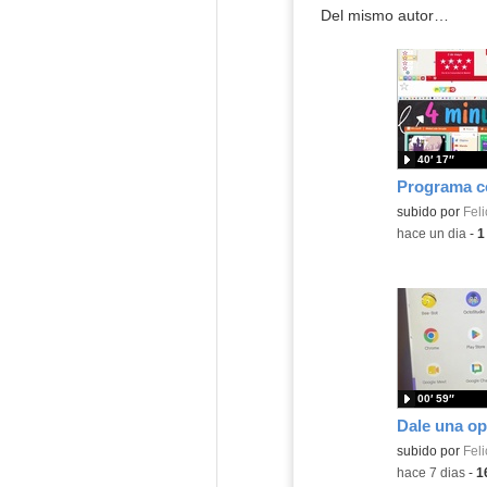
Del mismo autor…
40′ 17″
Contenido educ
subido por
Feli
-
hace un dia
-
1
00′ 59″
Contenido educ
subido por
Feli
-
hace 7 dias
-
1