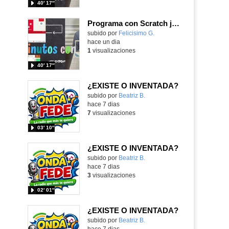
40′ 17″
Programa con Scratch juegos con los partidos del mundial 2026 ganados por España
Contenido educativo.
subido por
Felicisimo G.
-
hace un dia
1
visualizaciones
40′ 17″
¿EXISTE O INVENTADA?
Contenido educativo.
subido por
Beatriz B.
-
hace 7 dias
7
visualizaciones
03′ 10″
¿EXISTE O INVENTADA?
Contenido educativo.
subido por
Beatriz B.
-
hace 7 dias
3
visualizaciones
02′ 01″
¿EXISTE O INVENTADA?
Contenido educativo.
subido por
Beatriz B.
-
hace 7 dias