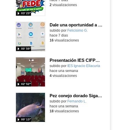
2
visualizaciones
03′ 23″
Dale una oportunidad a los Chromebooks y utiliza un proyector para realizar talleres si no tienes pantallas táctiles
Contenido educativo.
subido por
Felicisimo G.
-
hace 7 dias
16
visualizaciones
00′ 59″
Presentación IES CIFPD Ignacio Ellacuría
Contenido educativo.
subido por
IES Ignacio Ellacuria
-
hace una semana
4
visualizaciones
02′ 52″
Pez conejo dorado Siganus guttatus (Bloch, 1786)
Contenido educativo.
subido por
Fernando L.
-
hace una semana
18
visualizaciones
00′ 13″