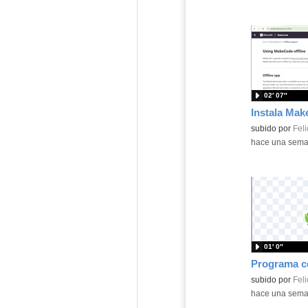
02′ 07″
Contenido educ
subido por
Feli
-
hace una sem
01′ 0″
Contenido educ
subido por
Feli
-
hace una sem