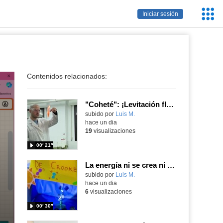
Servic
Iniciar sesión
Educa
Contenidos relacionados:
"Coheté": ¡Levitación flamígera!
Contenido educativo.
subido por
Luis M.
-
hace un dia
19
visualizaciones
00′ 21″
La energía ni se crea ni se destruye... ¡se experimenta! El Tierno en la Feria Madrid es Ciencia 2026
Contenido educativo.
subido por
Luis M.
-
hace un dia
6
visualizaciones
00′ 30″