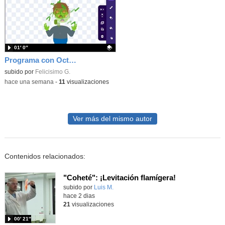
01′ 0″
Programa con OctoStudio, un juego homenajeando al House of the dead con Zombies
Contenido educativo.
subido por
Felicisimo G.
-
hace una semana
-
11
visualizaciones
Ver más del mismo autor
Contenidos relacionados:
"Coheté": ¡Levitación flamígera!
Contenido educativo.
subido por
Luis M.
-
hace 2 dias
21
visualizaciones
00′ 21″