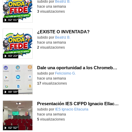
Contenido educativo.
subido por
Beatriz B.
-
hace una semana
3
visualizaciones
02′ 01″
¿EXISTE O INVENTADA?
Contenido educativo.
subido por
Beatriz B.
-
hace una semana
2
visualizaciones
03′ 23″
Dale una oportunidad a los Chromebooks y utiliza un proyector para realizar talleres si no tienes pantallas táctiles
Contenido educativo.
subido por
Felicisimo G.
-
hace una semana
17
visualizaciones
00′ 59″
Presentación IES CIFPD Ignacio Ellacuría
Contenido educativo.
subido por
IES Ignacio Ellacuria
-
hace una semana
5
visualizaciones
02′ 52″