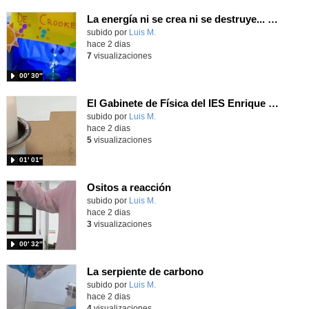
La energía ni se crea ni se destruye... ¡se experimenta! El Tierno en la Feria Madrid es Ciencia 2026
Contenido educativo.
subido por
Luis M.
-
hace 2 dias
7
visualizaciones
00′ 30″
El Gabinete de Física del IES Enrique Tierno Galván de Parla (Curso 25-26)
Contenido educativo.
subido por
Luis M.
-
hace 2 dias
5
visualizaciones
01′ 01″
Ositos a reacción
Contenido educativo.
subido por
Luis M.
-
hace 2 dias
3
visualizaciones
00′ 32″
La serpiente de carbono
Contenido educativo.
subido por
Luis M.
-
hace 2 dias
4
visualizaciones