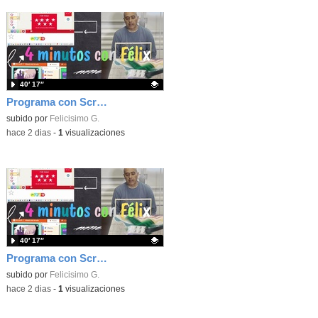
40′ 17″
Programa con Scratch, 8 diferentes juegos para vivir la emoción de los partidos de España en el mundial 2026
Contenido educativo.
subido por
Felicisimo G.
-
hace 2 dias
-
1
visualizaciones
40′ 17″
Programa con Scratch juegos con los partidos del mundial 2026 ganados por España
Contenido educativo.
subido por
Felicisimo G.
-
hace 2 dias
-
1
visualizaciones