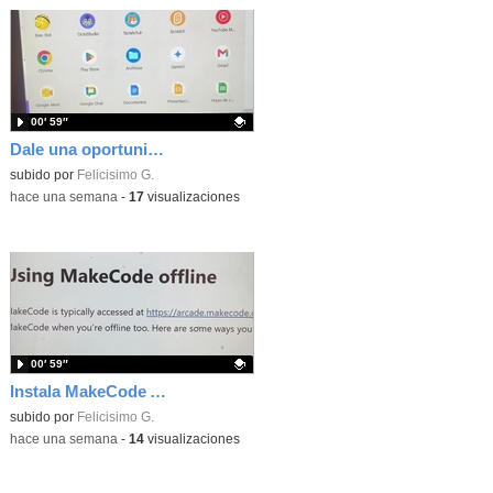
00′ 59″
Dale una oportunidad a los Chromebooks y utiliza un proyector para realizar talleres si no tienes pantallas táctiles
Contenido educativo.
subido por
Felicisimo G.
-
hace una semana
-
17
visualizaciones
00′ 59″
Instala MakeCode Arcade para trabajar offline en tu tablet, ordenador, Chromebook
Contenido educativo.
subido por
Felicisimo G.
-
hace una semana
-
14
visualizaciones