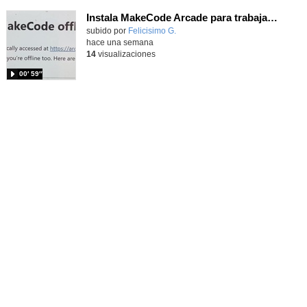
Instala MakeCode Arcade para trabajar offline en tu tablet, ordenador, Chromebook
Contenido educativo.
subido por
Felicisimo G.
-
hace una semana
14
visualizaciones
00′ 59″