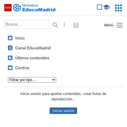
Mediateca de EducaMadrid
Saltar navegación
Servic
Educa
Palabra o frase:
Búsqueda avanzada
Ayuda
(en
ventana
Inicio
nueva)
Canal EducaMadrid
Últimos contenidos
Centros
Tipo de contenido:
Inicia sesión para aportar contenidos, crear listas de
reproducción...
Iniciar sesión