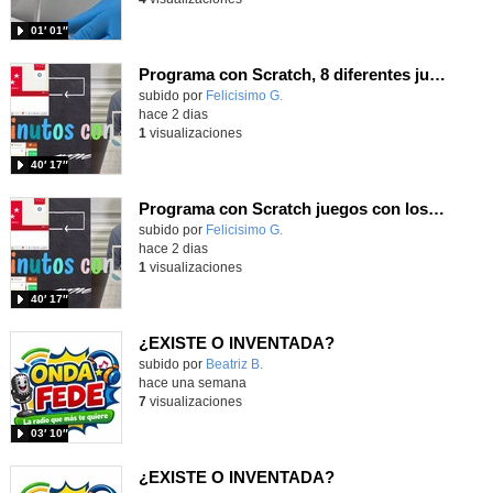
01′ 01″
Programa con Scratch, 8 diferentes juegos para vivir la emoción de los partidos de España en el mundial 2026
Contenido educativo.
subido por
Felicisimo G.
-
hace 2 dias
1
visualizaciones
40′ 17″
Programa con Scratch juegos con los partidos del mundial 2026 ganados por España
Contenido educativo.
subido por
Felicisimo G.
-
hace 2 dias
1
visualizaciones
40′ 17″
¿EXISTE O INVENTADA?
Contenido educativo.
subido por
Beatriz B.
-
hace una semana
7
visualizaciones
03′ 10″
¿EXISTE O INVENTADA?