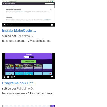
02′ 07″
Instala MakeCode Arcade offline para programar grandes juegos sin necesidad de Internet
Contenido educativo.
subido por
Felicisimo G.
-
hace una semana
-
2
visualizaciones
13′ 07″
Programa con OctoStudio, un juego de disparos contra Zombies con un cargador basado en el House of the dead
Contenido educativo.
subido por
Felicisimo G.
-
hace una semana
-
31
visualizaciones