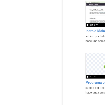
02′ 07″
Contenido educ
subido por
Feli
-
hace una sem
01′ 0″
Contenido educ
subido por
Feli
-
hace una sem