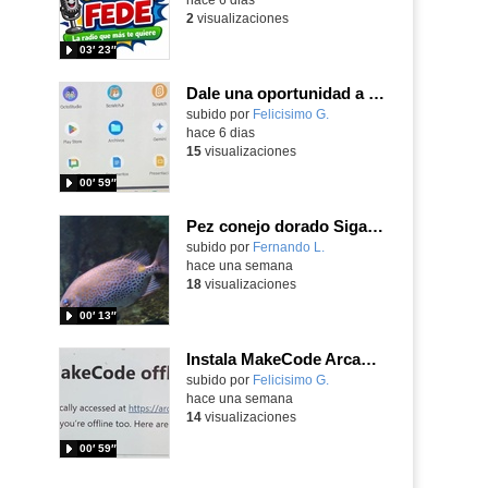
2
visualizaciones
03′ 23″
Dale una oportunidad a los Chromebooks y utiliza un proyector para realizar talleres si no tienes pantallas táctiles
Contenido educativo.
subido por
Felicisimo G.
-
hace 6 dias
15
visualizaciones
00′ 59″
Pez conejo dorado Siganus guttatus (Bloch, 1786)
Contenido educativo.
subido por
Fernando L.
-
hace una semana
18
visualizaciones
00′ 13″
Instala MakeCode Arcade para trabajar offline en tu tablet, ordenador, Chromebook
Contenido educativo.
subido por
Felicisimo G.
-
hace una semana
14
visualizaciones
00′ 59″