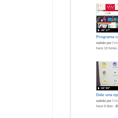
40′ 17″
Contenido educ
subido por
Feli
-
hace 10 horas
00′ 59″
Contenido educ
subido por
Feli
-
hace 6 dias
-
1