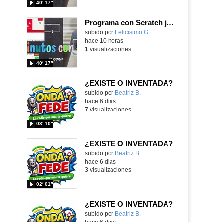
40′ 17″
Programa con Scratch juegos con los partidos del mundial 2026 ganados por España
Contenido educativo.
subido por
Felicisimo G.
-
hace 10 horas
1
visualizaciones
40′ 17″
¿EXISTE O INVENTADA?
Contenido educativo.
subido por
Beatriz B.
-
hace 6 dias
7
visualizaciones
03′ 10″
¿EXISTE O INVENTADA?
Contenido educativo.
subido por
Beatriz B.
-
hace 6 dias
3
visualizaciones
02′ 01″
¿EXISTE O INVENTADA?
Contenido educativo.
subido por
Beatriz B.
-
hace 6 dias