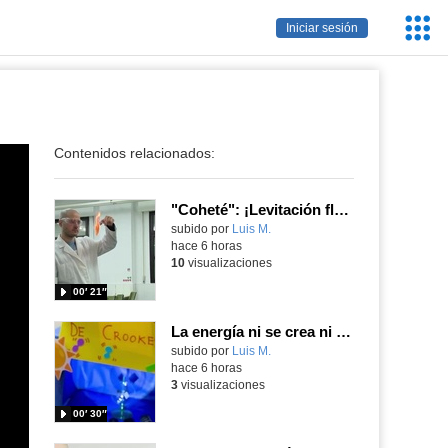
Servic
Iniciar sesión
Educa
Contenidos relacionados:
"Coheté": ¡Levitación flamígera!
Contenido educativo.
subido por
Luis M.
-
hace 6 horas
10
visualizaciones
00′ 21″
La energía ni se crea ni se destruye... ¡se experimenta! El Tierno en la Feria Madrid es Ciencia 2026
Contenido educativo.
subido por
Luis M.
-
hace 6 horas
3
visualizaciones
00′ 30″