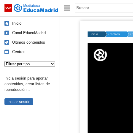
Mediateca de EducaMadrid
Saltar navegación
Palabra o frase:
Inicio
Canal EducaMadrid
Inicio
Centros
C
Últimos contenidos
Volume
50%
Centros
Tipo de contenido:
Inicia sesión para aportar
contenidos, crear listas de
reproducción...
Iniciar sesión