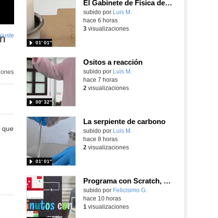
El Gabinete de Física del IES Enrique Tierno Galván de Parla (Curso 25-26)
Contenido educativo.
subido por
Luis M.
-
hace 6 horas
3
visualizaciones
Ajuste
de
on
01′ 01″
pantalla
Ositos a reacción
iones
Contenido educativo.
subido por
Luis M.
-
hace 7 horas
2
visualizaciones
00′ 32″
La serpiente de carbono
s que
Contenido educativo.
subido por
Luis M.
-
hace 8 horas
2
visualizaciones
01′ 01″
Programa con Scratch, 8 diferentes juegos para vivir la emoción de los partidos de España en el mundial 2026
Contenido educativo.
subido por
Felicisimo G.
-
hace 10 horas
1
visualizaciones