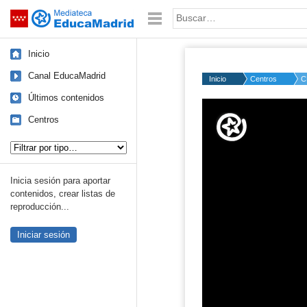
Mediateca de EducaMadrid
Saltar navegación
Palabra o frase:
Inicio
Canal EducaMadrid
Inicio
Centros
C
Últimos contenidos
Volume
50%
Centros
Tipo de contenido:
Inicia sesión para aportar
contenidos, crear listas de
reproducción...
Iniciar sesión