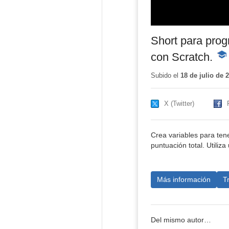
Short para prog
con Scratch.
-
Con
edu
Subido el
18 de julio de 
X (Twitter)
Crea variables para ten
puntuación total. Utiliz
Más información
T
Del mismo autor…