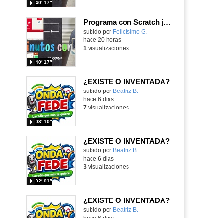
40′ 17″
Programa con Scratch juegos con los partidos del mundial 2026 ganados por España
Contenido educativo.
subido por
Felicisimo G.
-
hace 20 horas
1
visualizaciones
40′ 17″
¿EXISTE O INVENTADA?
Contenido educativo.
subido por
Beatriz B.
-
hace 6 dias
7
visualizaciones
03′ 10″
¿EXISTE O INVENTADA?
Contenido educativo.
subido por
Beatriz B.
-
hace 6 dias
3
visualizaciones
02′ 01″
¿EXISTE O INVENTADA?
Contenido educativo.
subido por
Beatriz B.
-
hace 6 dias