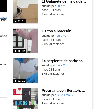
El Gabinete de Física del IES Enrique Tierno Galván de Parla (Curso 25-26)
Contenido educativo.
subido por
Luis M.
-
hace 16 horas
3
visualizaciones
Ajuste
de
res
01′ 01″
pantalla
Ositos a reacción
iones
Contenido educativo.
subido por
Luis M.
-
hace 17 horas
2
visualizaciones
00′ 32″
La serpiente de carbono
r la
Contenido educativo.
subido por
Luis M.
-
hace 18 horas
2
visualizaciones
01′ 01″
Programa con Scratch, 8 diferentes juegos para vivir la emoción de los partidos de España en el mundial 2026
Contenido educativo.
subido por
Felicisimo G.
-
hace 20 horas
1
visualizaciones