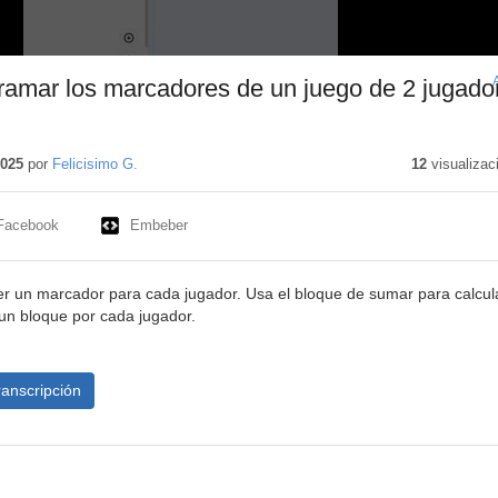
ramar los marcadores de un juego de 2 jugado
tenido
cativo
2025
por
Felicisimo G.
12
visualizac
Facebook
Embeber
er un marcador para cada jugador. Usa el bloque de sumar para calcula
a un bloque por cada jugador.
ranscripción