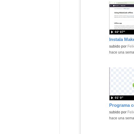
02′ 07″
Contenido educ
subido por
Feli
-
hace una sem
01′ 0″
Contenido educ
subido por
Feli
-
hace una sem