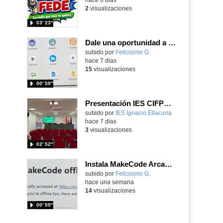
2
visualizaciones
03′ 23″
Dale una oportunidad a los Chromebooks y utiliza un proyector para realizar talleres si no tienes pantallas táctiles
Contenido educativo.
subido por
Felicisimo G.
-
hace 7 dias
15
visualizaciones
00′ 59″
Presentación IES CIFPD Ignacio Ellacuría
Contenido educativo.
subido por
IES Ignacio Ellacuria
-
hace 7 dias
3
visualizaciones
02′ 52″
Instala MakeCode Arcade para trabajar offline en tu tablet, ordenador, Chromebook
Contenido educativo.
subido por
Felicisimo G.
-
hace una semana
14
visualizaciones
00′ 59″