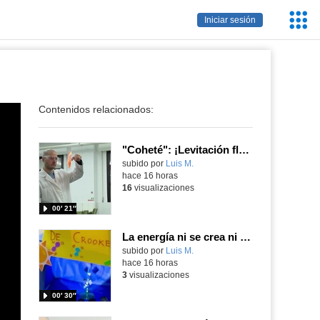
Servic
Iniciar sesión
Educa
Contenidos relacionados:
"Coheté": ¡Levitación flamígera!
Contenido educativo.
subido por
Luis M.
-
hace 16 horas
16
visualizaciones
00′ 21″
La energía ni se crea ni se destruye... ¡se experimenta! El Tierno en la Feria Madrid es Ciencia 2026
Contenido educativo.
subido por
Luis M.
-
hace 16 horas
3
visualizaciones
00′ 30″