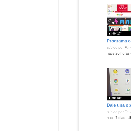
40′ 17″
Contenido educ
subido por
Feli
-
hace 20 horas
00′ 59″
Contenido educ
subido por
Feli
-
hace 7 dias
-
1