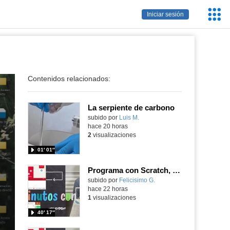
Servic
Iniciar sesión
Educa
Contenidos relacionados:
La serpiente de carbono
Contenido educativo.
subido por
Luis M.
-
hace 20 horas
2
visualizaciones
01′ 01″
Programa con Scratch, 8 diferentes juegos para vivir la emoción de los partidos de España en el mundial 2026
Contenido educativo.
subido por
Felicisimo G.
-
hace 22 horas
1
visualizaciones
40′ 17″