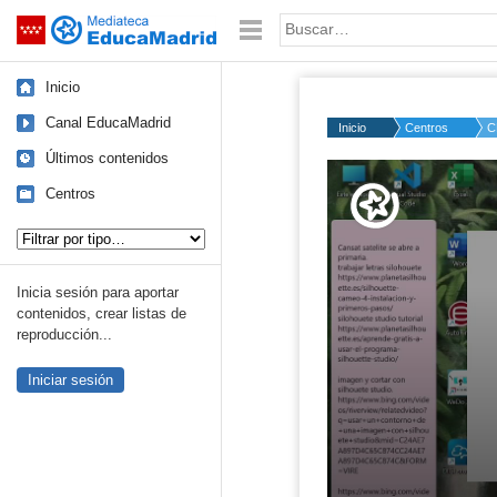
Mediateca de EducaMadrid
Saltar navegación
Palabra o frase:
Inicio
Canal EducaMadrid
Inicio
Centros
C
Últimos contenidos
Volume
50%
Centros
Tipo de contenido:
Inicia sesión para aportar
contenidos, crear listas de
reproducción...
Iniciar sesión