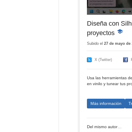
Diseña con Silh
proyectos
-
Conteni
educati
Subido el
27 de mayo de 
X (Twitter)
Usa las herramientas de
en vinilo y tunear tus pr
Más información
T
Del mismo autor…