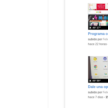
40′ 17″
Contenido educ
subido por
Feli
-
hace 22 horas
00′ 59″
Contenido educ
subido por
Feli
-
hace 7 dias
-
1