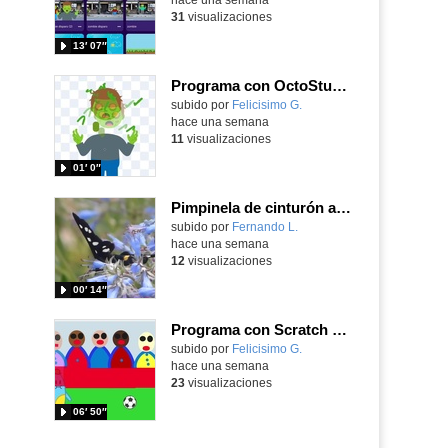
31
visualizaciones
13′ 07″
Programa con OctoStudio, un juego homenajeando al House of the dead con Zombies
Contenido educativo.
subido por
Felicisimo G.
-
hace una semana
11
visualizaciones
01′ 0″
Pimpinela de cinturón amarillo Amata phegea (Linnaeus, 1758)
Contenido educativo.
subido por
Fernando L.
-
hace una semana
12
visualizaciones
00′ 14″
Programa con Scratch Jr una barrera que se desplaza para dar sensación de movimiento
Contenido educativo.
subido por
Felicisimo G.
-
hace una semana
23
visualizaciones
06′ 50″