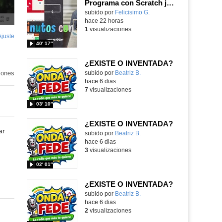
Programa con Scratch juegos con los partidos del mundial 2026 ganados por España
Contenido educativo.
subido por
Felicisimo G.
-
hace 22 horas
1
visualizaciones
Ajuste
de
40′ 17″
pantalla
¿EXISTE O INVENTADA?
iones
Contenido educativo.
subido por
Beatriz B.
-
hace 6 dias
7
visualizaciones
03′ 10″
¿EXISTE O INVENTADA?
ar
Contenido educativo.
subido por
Beatriz B.
-
hace 6 dias
3
visualizaciones
02′ 01″
¿EXISTE O INVENTADA?
Contenido educativo.
subido por
Beatriz B.
-
hace 6 dias
2
visualizaciones