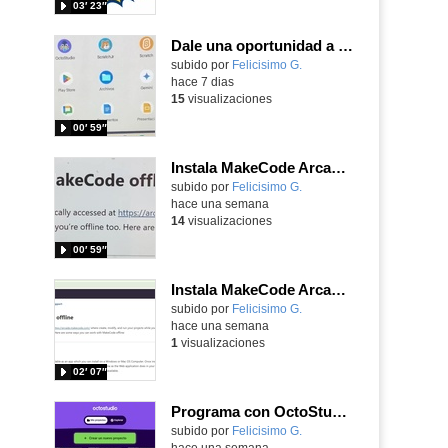
03′ 23″
Dale una oportunidad a los Chromebooks y utiliza un proyector para realizar talleres si no tienes pantallas táctiles
Contenido educativo.
subido por
Felicisimo G.
-
hace 7 dias
15
visualizaciones
00′ 59″
Instala MakeCode Arcade para trabajar offline en tu tablet, ordenador, Chromebook
Contenido educativo.
subido por
Felicisimo G.
-
hace una semana
14
visualizaciones
00′ 59″
Instala MakeCode Arcade offline para programar grandes juegos sin necesidad de Internet
Contenido educativo.
subido por
Felicisimo G.
-
hace una semana
1
visualizaciones
02′ 07″
Programa con OctoStudio, un juego de disparos contra Zombies con un cargador basado en el House of the dead
Contenido educativo.
subido por
Felicisimo G.
-
hace una semana