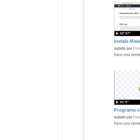
02′ 07″
Contenido educ
subido por
Feli
-
hace una sem
01′ 0″
Contenido educ
subido por
Feli
-
hace una sem