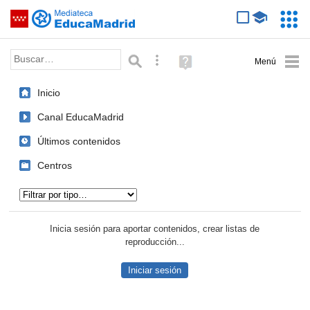
Mediateca de EducaMadrid
Saltar navegación
Servic
Educa
Palabra o frase:
Búsqueda avanzada
Ayuda
(en
ventana
Inicio
nueva)
Canal EducaMadrid
Últimos contenidos
Centros
Tipo de contenido:
Inicia sesión para aportar contenidos, crear listas de
reproducción...
Iniciar sesión