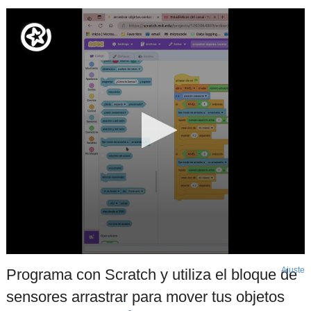
Ajuste
d
Programa con Scratch y utiliza el bloque de
p
sensores arrastrar para mover tus objetos