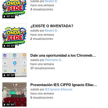
Contenido educativo.
subido por
Beatriz B.
-
hace una semana
3
visualizaciones
02′ 01″
¿EXISTE O INVENTADA?
Contenido educativo.
subido por
Beatriz B.
-
hace una semana
2
visualizaciones
03′ 23″
Dale una oportunidad a los Chromebooks y utiliza un proyector para realizar talleres si no tienes pantallas táctiles
Contenido educativo.
subido por
Felicisimo G.
-
hace una semana
17
visualizaciones
00′ 59″
Presentación IES CIFPD Ignacio Ellacuría
Contenido educativo.
subido por
IES Ignacio Ellacuria
-
hace una semana
5
visualizaciones
02′ 52″