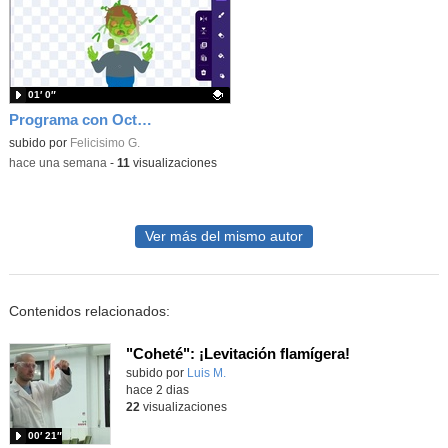
01′ 0″
Programa con OctoStudio, un juego homenajeando al House of the dead con Zombies
Contenido educativo.
subido por
Felicisimo G.
-
hace una semana
-
11
visualizaciones
Ver más del mismo autor
Contenidos relacionados:
"Coheté": ¡Levitación flamígera!
Contenido educativo.
subido por
Luis M.
-
hace 2 dias
22
visualizaciones
00′ 21″