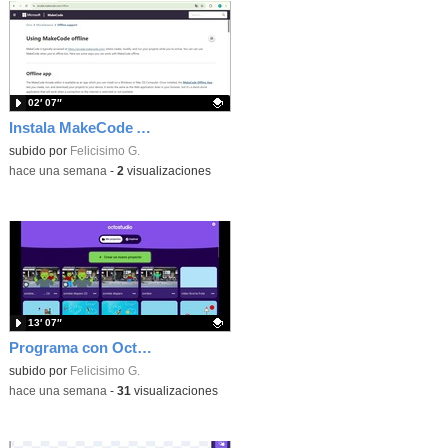
02′ 07″
Instala MakeCode Arcade offline para programar grandes juegos sin necesidad de Internet
Contenido educativo.
subido por
Felicisimo G.
-
hace una semana
-
2
visualizaciones
13′ 07″
Programa con OctoStudio, un juego de disparos contra Zombies con un cargador basado en el House of the dead
Contenido educativo.
subido por
Felicisimo G.
-
hace una semana
-
31
visualizaciones