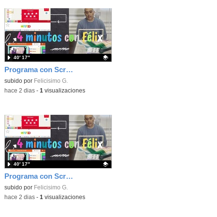
40′ 17″
Programa con Scratch, 8 diferentes juegos para vivir la emoción de los partidos de España en el mundial 2026
Contenido educativo.
subido por
Felicisimo G.
-
hace 2 dias
-
1
visualizaciones
40′ 17″
Programa con Scratch juegos con los partidos del mundial 2026 ganados por España
Contenido educativo.
subido por
Felicisimo G.
-
hace 2 dias
-
1
visualizaciones