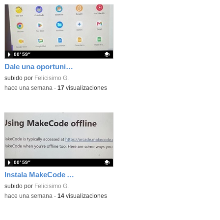
00′ 59″
Dale una oportunidad a los Chromebooks y utiliza un proyector para realizar talleres si no tienes pantallas táctiles
Contenido educativo.
subido por
Felicisimo G.
-
hace una semana
-
17
visualizaciones
00′ 59″
Instala MakeCode Arcade para trabajar offline en tu tablet, ordenador, Chromebook
Contenido educativo.
subido por
Felicisimo G.
-
hace una semana
-
14
visualizaciones