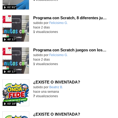
01′ 01″
Programa con Scratch, 8 diferentes juegos para vivir la emoción de los partidos de España en el mundial 2026
Contenido educativo.
subido por
Felicisimo G.
-
hace 2 dias
1
visualizaciones
40′ 17″
Programa con Scratch juegos con los partidos del mundial 2026 ganados por España
Contenido educativo.
subido por
Felicisimo G.
-
hace 2 dias
1
visualizaciones
40′ 17″
¿EXISTE O INVENTADA?
Contenido educativo.
subido por
Beatriz B.
-
hace una semana
7
visualizaciones
03′ 10″
¿EXISTE O INVENTADA?