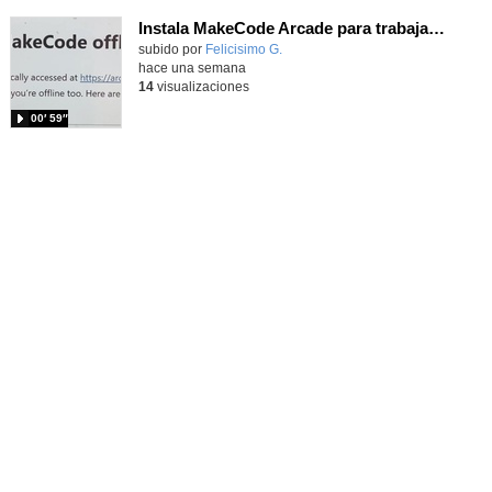
Instala MakeCode Arcade para trabajar offline en tu tablet, ordenador, Chromebook
Contenido educativo.
subido por
Felicisimo G.
-
hace una semana
14
visualizaciones
00′ 59″