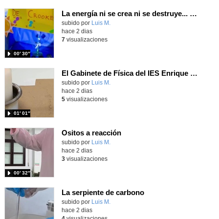
La energía ni se crea ni se destruye... ¡se experimenta! El Tierno en la Feria Madrid es Ciencia 2026
Contenido educativo.
subido por
Luis M.
-
hace 2 dias
7
visualizaciones
00′ 30″
El Gabinete de Física del IES Enrique Tierno Galván de Parla (Curso 25-26)
Contenido educativo.
subido por
Luis M.
-
hace 2 dias
5
visualizaciones
01′ 01″
Ositos a reacción
Contenido educativo.
subido por
Luis M.
-
hace 2 dias
3
visualizaciones
00′ 32″
La serpiente de carbono
Contenido educativo.
subido por
Luis M.
-
hace 2 dias
4
visualizaciones