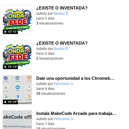
¿EXISTE O INVENTADA?
Contenido educativo.
subido por
Beatriz B.
-
hace 5 dias
3
visualizaciones
02′ 01″
¿EXISTE O INVENTADA?
Contenido educativo.
subido por
Beatriz B.
-
hace 5 dias
2
visualizaciones
03′ 23″
Dale una oportunidad a los Chromebooks y utiliza un proyector para realizar talleres si no tienes pantallas táctiles
Contenido educativo.
subido por
Felicisimo G.
-
hace 6 dias
15
visualizaciones
00′ 59″
Instala MakeCode Arcade para trabajar offline en tu tablet, ordenador, Chromebook
Contenido educativo.
subido por
Felicisimo G.
-
hace 7 dias
14
visualizaciones