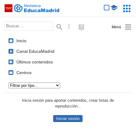
Mediateca de EducaMadrid
Saltar navegación
Servic
Educa
Palabra o frase:
Búsqueda avanzada
Ayuda
(en
ventana
Inicio
nueva)
Canal EducaMadrid
Últimos contenidos
Centros
Tipo de contenido:
Inicia sesión para aportar contenidos, crear listas de
reproducción...
Iniciar sesión