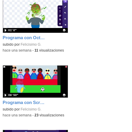
01′ 0″
Programa con OctoStudio, un juego homenajeando al House of the dead con Zombies
Contenido educativo.
subido por
Felicisimo G.
-
hace una semana
-
11
visualizaciones
06′ 50″
Programa con Scratch Jr una barrera que se desplaza para dar sensación de movimiento
Contenido educativo.
subido por
Felicisimo G.
-
hace una semana
-
23
visualizaciones