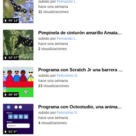
Contenido educativo.
subido por
Fernando L.
-
hace una semana
11
visualizaciones
00′ 14″
Pimpinela de cinturón amarillo Amata phegea (Linnaeus, 1758)
Contenido educativo.
subido por
Fernando L.
-
hace una semana
2
visualizaciones
02′ 07″
Programa con Scratch Jr una barrera que se desplaza para dar sensación de movimiento
Contenido educativo.
subido por
Felicisimo G.
-
hace una semana
23
visualizaciones
06′ 50″
Programa con Octostudio, una animación utilizando la cámara para una foto y audio y texto para comunicar.
Contenido educativo.
subido por
Felicisimo G.
-
hace una semana
4
visualizaciones
01′ 0″