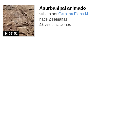
Asurbanipal animado
Contenido educativo.
subido por
Carolina Elena M.
-
hace 2 semanas
42
visualizaciones
01′ 51″