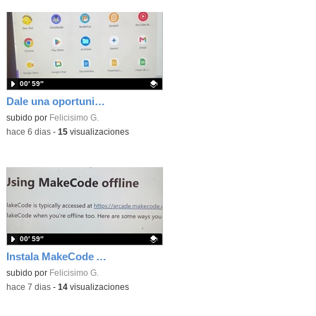
00′ 59″
Dale una oportunidad a los Chromebooks y utiliza un proyector para realizar talleres si no tienes pantallas táctiles
Contenido educativo.
subido por
Felicisimo G.
-
hace 6 dias
-
15
visualizaciones
00′ 59″
Instala MakeCode Arcade para trabajar offline en tu tablet, ordenador, Chromebook
Contenido educativo.
subido por
Felicisimo G.
-
hace 7 dias
-
14
visualizaciones