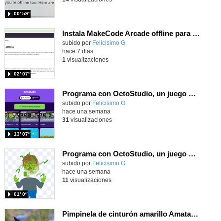
00′ 59″
Instala MakeCode Arcade offline para programar grandes juegos sin necesidad de Internet
Contenido educativo.
subido por
Felicisimo G.
-
hace 7 dias
1
visualizaciones
02′ 07″
Programa con OctoStudio, un juego de disparos contra Zombies con un cargador basado en el House of the dead
Contenido educativo.
subido por
Felicisimo G.
-
hace una semana
31
visualizaciones
13′ 07″
Programa con OctoStudio, un juego homenajeando al House of the dead con Zombies
Contenido educativo.
subido por
Felicisimo G.
-
hace una semana
11
visualizaciones
01′ 0″
Pimpinela de cinturón amarillo Amata phegea (Linnaeus, 1758)