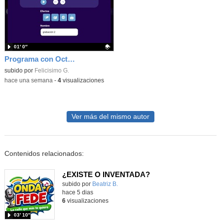
01′ 0″
Programa con Octostudio, una animación utilizando la cámara para una foto y audio y texto para comunicar.
Contenido educativo.
subido por
Felicisimo G.
-
hace una semana
-
4
visualizaciones
Ver más del mismo autor
Contenidos relacionados:
¿EXISTE O INVENTADA?
Contenido educativo.
subido por
Beatriz B.
-
hace 5 dias
6
visualizaciones
03′ 10″