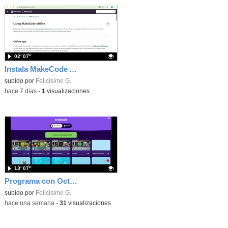
02′ 07″
Instala MakeCode Arcade offline para programar grandes juegos sin necesidad de Internet
Contenido educativo.
subido por
Felicisimo G.
-
hace 7 dias
-
1
visualizaciones
13′ 07″
Programa con OctoStudio, un juego de disparos contra Zombies con un cargador basado en el House of the dead
Contenido educativo.
subido por
Felicisimo G.
-
hace una semana
-
31
visualizaciones