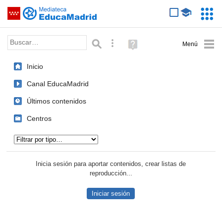
Mediateca de EducaMadrid
Saltar navegación
Servic
Educa
Palabra o frase:
Búsqueda avanzada
Ayuda
(en
ventana
Inicio
nueva)
Canal EducaMadrid
Últimos contenidos
Centros
Tipo de contenido:
Inicia sesión para aportar contenidos, crear listas de
reproducción...
Iniciar sesión