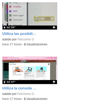
02′ 05″
Utiliza las posibilidades de tu microbit programando com MakeCode para medir temperatura y nivel de luz con Datalogger
Contenido educativo.
subido por
Felicisimo G.
-
hace 17 horas
-
2
visualizaciones
02′ 07″
Utiliza la consola Mewbit de Kittenbot para llevar tus juegos arcade de MakeCode a tu mano
Contenido educativo.
subido por
Felicisimo G.
-
hace 17 horas
-
2
visualizaciones