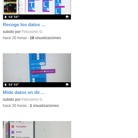
04′ 54″
Recoge los datos en una gráfica programando tu placa microbit con MakeCode y conoce la Tª y nivel de luz en este eclipse
Contenido educativo.
subido por
Felicisimo G.
-
hace 20 horas
-
18
visualizaciones
02′ 03″
Mide datos en directo usando tu placa microbit y programando con MakeCode dos placas conectadas por radio
Contenido educativo.
subido por
Felicisimo G.
-
hace 20 horas
-
1
visualizaciones