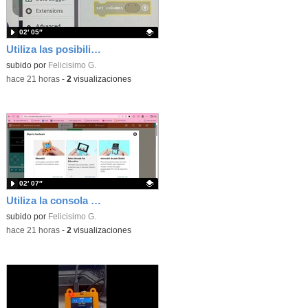
02′ 05″
Utiliza las posibilidades de tu microbit programando com MakeCode para medir temperatura y nivel de luz con Datalogger
Contenido educativo.
subido por
Felicisimo G.
-
hace 21 horas
-
2
visualizaciones
02′ 07″
Utiliza la consola Mewbit de Kittenbot para llevar tus juegos arcade de MakeCode a tu mano
Contenido educativo.
subido por
Felicisimo G.
-
hace 21 horas
-
2
visualizaciones