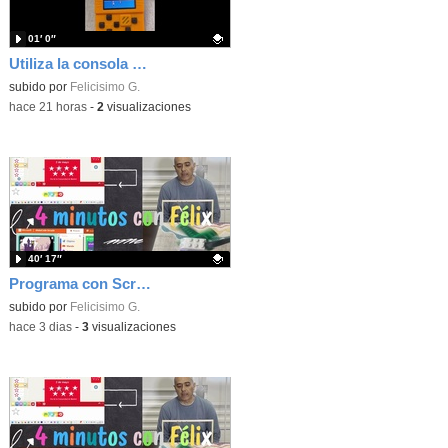
01′ 0″
Utiliza la consola Meowbit de KIttenbot para jugar con tus programas MakeCode Arcade
Contenido educativo.
subido por
Felicisimo G.
-
hace 21 horas
-
2
visualizaciones
40′ 17″
Programa con Scratch, 8 diferentes juegos para vivir la emoción de los partidos de España en el mundial 2026
Contenido educativo.
subido por
Felicisimo G.
-
hace 3 dias
-
3
visualizaciones