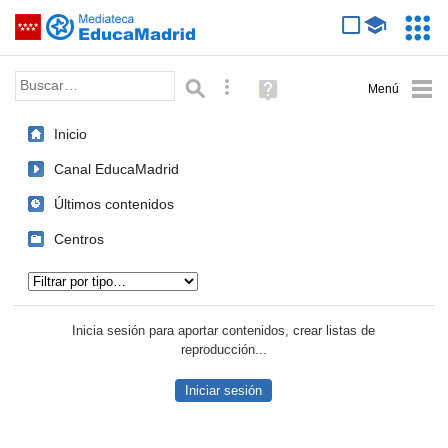
Mediateca de EducaMadrid
Saltar navegación
Servic
Educa
Palabra o frase:
Búsqueda avanzada
Ayuda
(en
ventana
Inicio
nueva)
Canal EducaMadrid
Últimos contenidos
Centros
Tipo de contenido:
Inicia sesión para aportar contenidos, crear listas de
reproducción...
Iniciar sesión