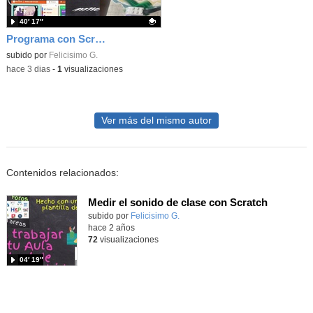
40′ 17″
Programa con Scratch juegos con los partidos del mundial 2026 ganados por España
Contenido educativo.
subido por
Felicisimo G.
-
hace 3 dias
-
1
visualizaciones
Ver más del mismo autor
Contenidos relacionados:
Medir el sonido de clase con Scratch
Contenido educativo.
subido por
Felicisimo G.
-
hace 2 años
72
visualizaciones
04′ 19″