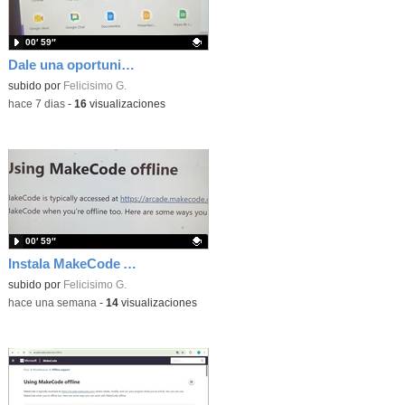
00′ 59″
Dale una oportunidad a los Chromebooks y utiliza un proyector para realizar talleres si no tienes pantallas táctiles
Contenido educativo.
subido por
Felicisimo G.
-
hace 7 dias
-
16
visualizaciones
00′ 59″
Instala MakeCode Arcade para trabajar offline en tu tablet, ordenador, Chromebook
Contenido educativo.
subido por
Felicisimo G.
-
hace una semana
-
14
visualizaciones