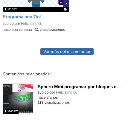
01′ 0″
Programa con OctoStudio, un juego homenajeando al House of the dead con Zombies
Contenido educativo.
subido por
Felicisimo G.
-
hace una semana
-
11
visualizaciones
Ver más del mismo autor
Contenidos relacionados:
Sphero Mini programar por bloques con Sphero Play
Contenido educativo.
subido por
Felicisimo G.
-
hace 3 años
113
visualizaciones
04′ 32″