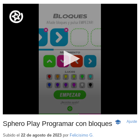
Ajuste
d
Sphero Play Programar con bloques
-
p
Contenido
educativo
Subido el
22 de agosto de 2023
por
Felicisimo G.