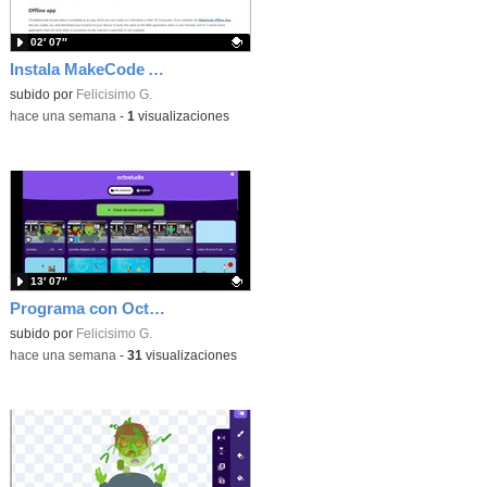
02′ 07″
Instala MakeCode Arcade offline para programar grandes juegos sin necesidad de Internet
Contenido educativo.
subido por
Felicisimo G.
-
hace una semana
-
1
visualizaciones
13′ 07″
Programa con OctoStudio, un juego de disparos contra Zombies con un cargador basado en el House of the dead
Contenido educativo.
subido por
Felicisimo G.
-
hace una semana
-
31
visualizaciones