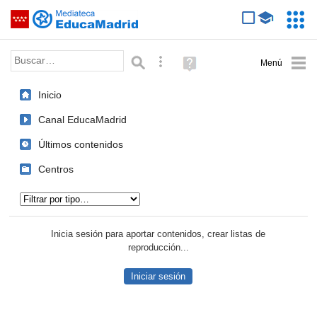
Mediateca de EducaMadrid
Saltar navegación
Servic
Educa
Palabra o frase:
Búsqueda avanzada
Ayuda
(en
ventana
Inicio
nueva)
Canal EducaMadrid
Últimos contenidos
Centros
Tipo de contenido:
Inicia sesión para aportar contenidos, crear listas de
reproducción...
Iniciar sesión