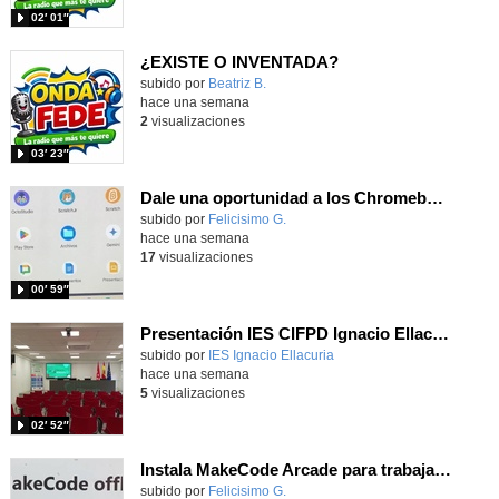
02′ 01″
¿EXISTE O INVENTADA?
Contenido educativo.
subido por
Beatriz B.
-
hace una semana
2
visualizaciones
03′ 23″
Dale una oportunidad a los Chromebooks y utiliza un proyector para realizar talleres si no tienes pantallas táctiles
Contenido educativo.
subido por
Felicisimo G.
-
hace una semana
17
visualizaciones
00′ 59″
Presentación IES CIFPD Ignacio Ellacuría
Contenido educativo.
subido por
IES Ignacio Ellacuria
-
hace una semana
5
visualizaciones
02′ 52″
Instala MakeCode Arcade para trabajar offline en tu tablet, ordenador, Chromebook
Contenido educativo.
subido por
Felicisimo G.
-