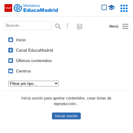
Mediateca de EducaMadrid
Saltar navegación
Servic
Educa
Palabra o frase:
Búsqueda avanzada
Ayuda
(en
ventana
Inicio
nueva)
Canal EducaMadrid
Últimos contenidos
Centros
Tipo de contenido:
Inicia sesión para aportar contenidos, crear listas de
reproducción...
Iniciar sesión