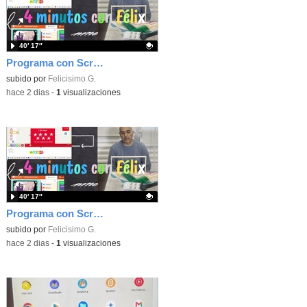
40′ 17″
Programa con Scratch, 8 diferentes juegos para vivir la emoción de los partidos de España en el mundial 2026
Contenido educativo.
subido por
Felicisimo G.
-
hace 2 dias
-
1
visualizaciones
40′ 17″
Programa con Scratch juegos con los partidos del mundial 2026 ganados por España
Contenido educativo.
subido por
Felicisimo G.
-
hace 2 dias
-
1
visualizaciones