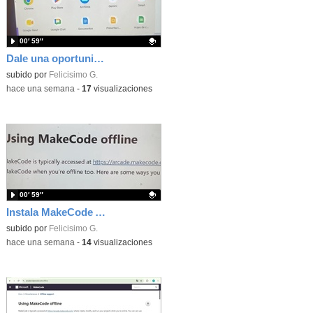
00′ 59″
Dale una oportunidad a los Chromebooks y utiliza un proyector para realizar talleres si no tienes pantallas táctiles
Contenido educativo.
subido por
Felicisimo G.
-
hace una semana
-
17
visualizaciones
00′ 59″
Instala MakeCode Arcade para trabajar offline en tu tablet, ordenador, Chromebook
Contenido educativo.
subido por
Felicisimo G.
-
hace una semana
-
14
visualizaciones