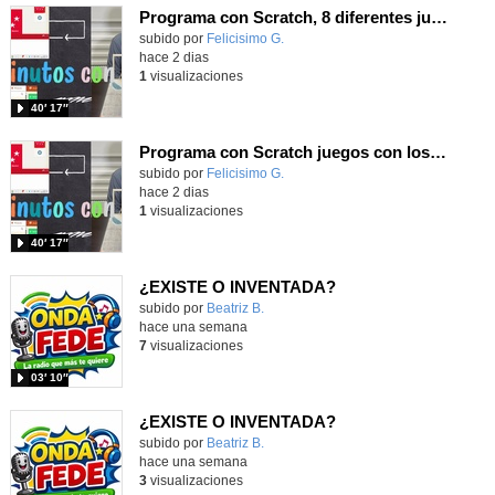
Programa con Scratch, 8 diferentes juegos para vivir la emoción de los partidos de España en el mundial 2026
Contenido educativo.
subido por
Felicisimo G.
-
hace 2 dias
1
visualizaciones
40′ 17″
Programa con Scratch juegos con los partidos del mundial 2026 ganados por España
Contenido educativo.
subido por
Felicisimo G.
-
hace 2 dias
1
visualizaciones
40′ 17″
¿EXISTE O INVENTADA?
Contenido educativo.
subido por
Beatriz B.
-
hace una semana
7
visualizaciones
03′ 10″
¿EXISTE O INVENTADA?
Contenido educativo.
subido por
Beatriz B.
-
hace una semana
3
visualizaciones