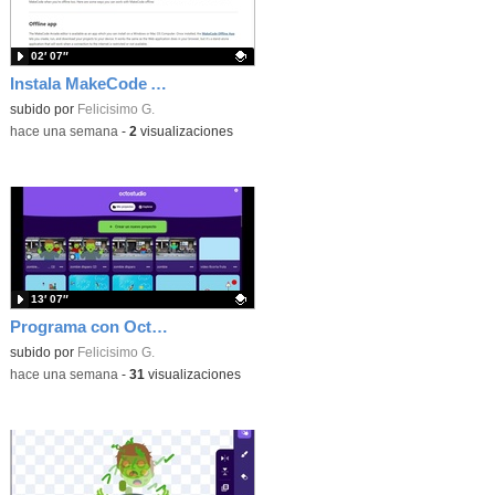
02′ 07″
Instala MakeCode Arcade offline para programar grandes juegos sin necesidad de Internet
Contenido educativo.
subido por
Felicisimo G.
-
hace una semana
-
2
visualizaciones
13′ 07″
Programa con OctoStudio, un juego de disparos contra Zombies con un cargador basado en el House of the dead
Contenido educativo.
subido por
Felicisimo G.
-
hace una semana
-
31
visualizaciones