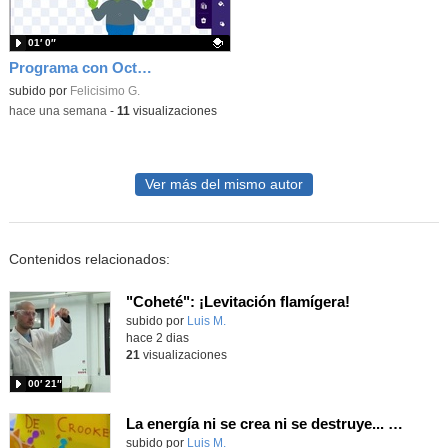
01′ 0″
Programa con OctoStudio, un juego homenajeando al House of the dead con Zombies
Contenido educativo.
subido por
Felicisimo G.
-
hace una semana
-
11
visualizaciones
Ver más del mismo autor
Contenidos relacionados:
"Coheté": ¡Levitación flamígera!
Contenido educativo.
subido por
Luis M.
-
hace 2 dias
21
visualizaciones
00′ 21″
La energía ni se crea ni se destruye... ¡se experimenta! El Tierno en la Feria Madrid es Ciencia 2026
Contenido educativo.
subido por
Luis M.
-