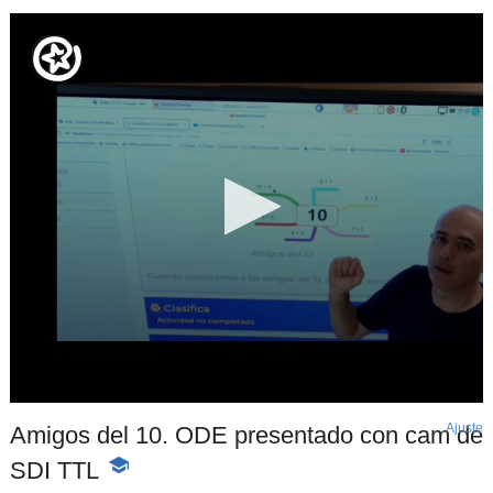
Ajuste
d
Amigos del 10. ODE presentado con cam de
p
SDI TTL
-
Contenido