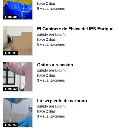
hace 2 dias
6
visualizaciones
00′ 30″
El Gabinete de Física del IES Enrique Tierno Galván de Parla (Curso 25-26)
Contenido educativo.
subido por
Luis M.
-
hace 2 dias
5
visualizaciones
01′ 01″
Ositos a reacción
Contenido educativo.
subido por
Luis M.
-
hace 2 dias
3
visualizaciones
00′ 32″
La serpiente de carbono
Contenido educativo.
subido por
Luis M.
-
hace 2 dias
3
visualizaciones
01′ 01″