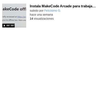
Instala MakeCode Arcade para trabajar offline en tu tablet, ordenador, Chromebook
Contenido educativo.
subido por
Felicisimo G.
-
hace una semana
14
visualizaciones
00′ 59″