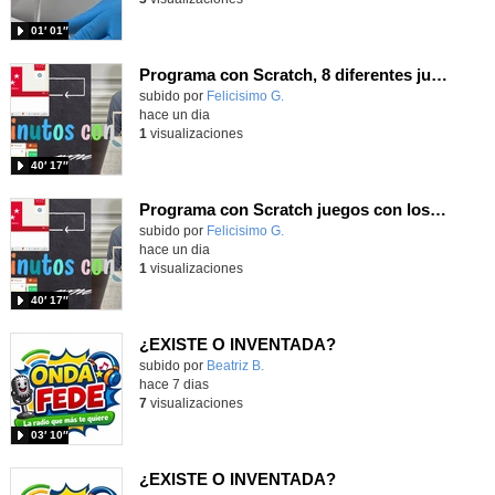
01′ 01″
Programa con Scratch, 8 diferentes juegos para vivir la emoción de los partidos de España en el mundial 2026
Contenido educativo.
subido por
Felicisimo G.
-
hace un dia
1
visualizaciones
40′ 17″
Programa con Scratch juegos con los partidos del mundial 2026 ganados por España
Contenido educativo.
subido por
Felicisimo G.
-
hace un dia
1
visualizaciones
40′ 17″
¿EXISTE O INVENTADA?
Contenido educativo.
subido por
Beatriz B.
-
hace 7 dias
7
visualizaciones
03′ 10″
¿EXISTE O INVENTADA?