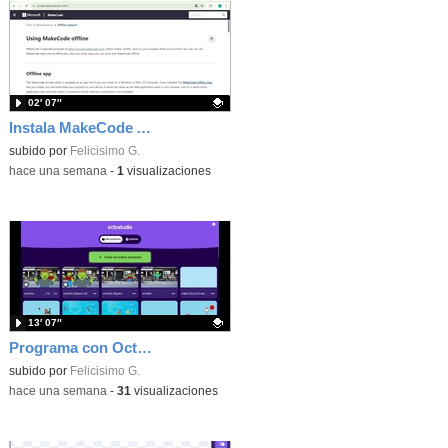
02′ 07″
Instala MakeCode Arcade offline para programar grandes juegos sin necesidad de Internet
Contenido educativo.
subido por
Felicisimo G.
-
hace una semana
-
1
visualizaciones
13′ 07″
Programa con OctoStudio, un juego de disparos contra Zombies con un cargador basado en el House of the dead
Contenido educativo.
subido por
Felicisimo G.
-
hace una semana
-
31
visualizaciones