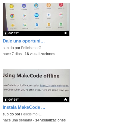
00′ 59″
Dale una oportunidad a los Chromebooks y utiliza un proyector para realizar talleres si no tienes pantallas táctiles
Contenido educativo.
subido por
Felicisimo G.
-
hace 7 dias
-
16
visualizaciones
00′ 59″
Instala MakeCode Arcade para trabajar offline en tu tablet, ordenador, Chromebook
Contenido educativo.
subido por
Felicisimo G.
-
hace una semana
-
14
visualizaciones