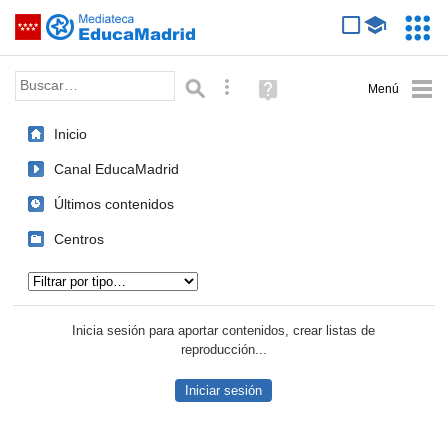
Mediateca de EducaMadrid
Saltar navegación
Servic
Educa
Palabra o frase:
Búsqueda avanzada
Ayuda
(en
ventana
Inicio
nueva)
Canal EducaMadrid
Últimos contenidos
Centros
Tipo de contenido:
Inicia sesión para aportar contenidos, crear listas de
reproducción...
Iniciar sesión