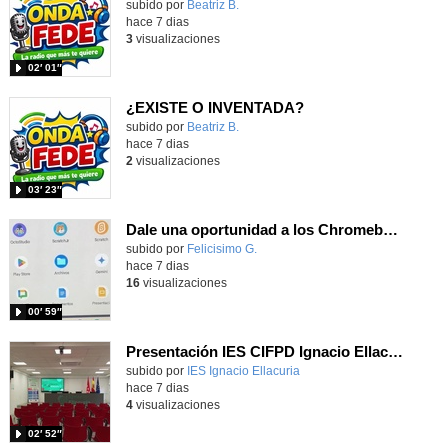
Contenido educativo.
subido por
Beatriz B.
-
hace 7 dias
3
visualizaciones
02′ 01″
¿EXISTE O INVENTADA?
Contenido educativo.
subido por
Beatriz B.
-
hace 7 dias
2
visualizaciones
03′ 23″
Dale una oportunidad a los Chromebooks y utiliza un proyector para realizar talleres si no tienes pantallas táctiles
Contenido educativo.
subido por
Felicisimo G.
-
hace 7 dias
16
visualizaciones
00′ 59″
Presentación IES CIFPD Ignacio Ellacuría
Contenido educativo.
subido por
IES Ignacio Ellacuria
-
hace 7 dias
4
visualizaciones
02′ 52″