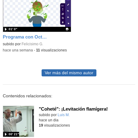
01′ 0″
Programa con OctoStudio, un juego homenajeando al House of the dead con Zombies
Contenido educativo.
subido por
Felicisimo G.
-
hace una semana
-
11
visualizaciones
Ver más del mismo autor
Contenidos relacionados:
"Coheté": ¡Levitación flamígera!
Contenido educativo.
subido por
Luis M.
-
hace un dia
19
visualizaciones
00′ 21″