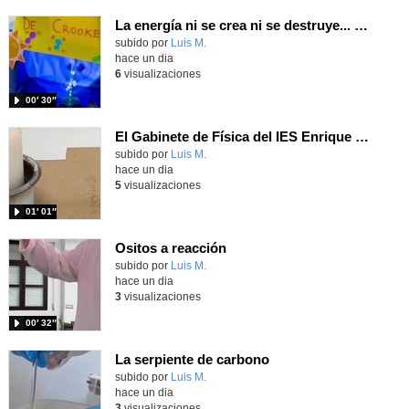
La energía ni se crea ni se destruye... ¡se experimenta! El Tierno en la Feria Madrid es Ciencia 2026
Contenido educativo.
subido por
Luis M.
-
hace un dia
6
visualizaciones
00′ 30″
El Gabinete de Física del IES Enrique Tierno Galván de Parla (Curso 25-26)
Contenido educativo.
subido por
Luis M.
-
hace un dia
5
visualizaciones
01′ 01″
Ositos a reacción
Contenido educativo.
subido por
Luis M.
-
hace un dia
3
visualizaciones
00′ 32″
La serpiente de carbono
Contenido educativo.
subido por
Luis M.
-
hace un dia
3
visualizaciones