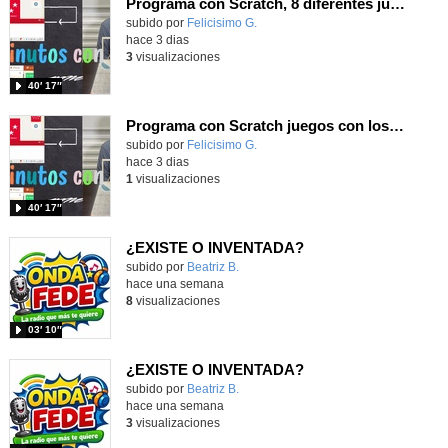
Programa con Scratch, 8 diferentes juegos para vivir la emoción de los partidos de España en el mundial 2026
Contenido educativo.
subido por
Felicisimo G.
-
hace 3 dias
3
visualizaciones
40′ 17″
Programa con Scratch juegos con los partidos del mundial 2026 ganados por España
Contenido educativo.
subido por
Felicisimo G.
-
hace 3 dias
1
visualizaciones
40′ 17″
¿EXISTE O INVENTADA?
Contenido educativo.
subido por
Beatriz B.
-
hace una semana
8
visualizaciones
03′ 10″
¿EXISTE O INVENTADA?
Contenido educativo.
subido por
Beatriz B.
-
hace una semana
3
visualizaciones