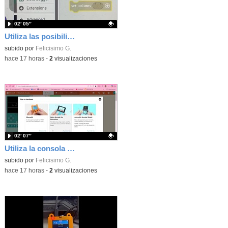
02′ 05″
Utiliza las posibilidades de tu microbit programando com MakeCode para medir temperatura y nivel de luz con Datalogger
Contenido educativo.
subido por
Felicisimo G.
-
hace 17 horas
-
2
visualizaciones
02′ 07″
Utiliza la consola Mewbit de Kittenbot para llevar tus juegos arcade de MakeCode a tu mano
Contenido educativo.
subido por
Felicisimo G.
-
hace 17 horas
-
2
visualizaciones