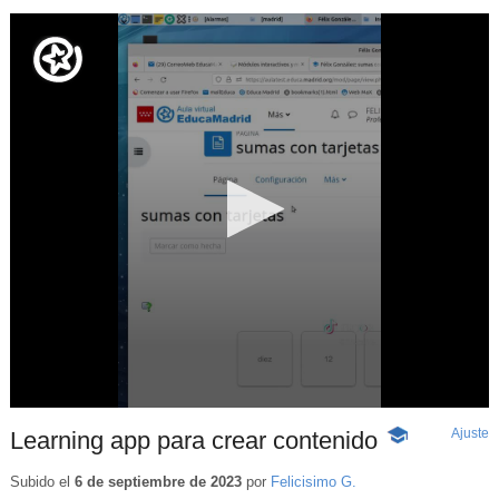
Ajuste
d
Learning app para crear contenido
-
p
Contenido
educativo
Subido el
6 de septiembre de 2023
por
Felicisimo G.