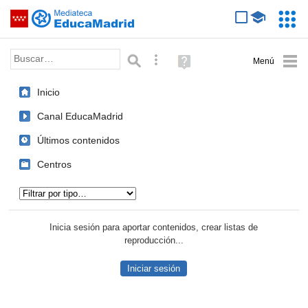
Mediateca de EducaMadrid
Saltar navegación
Servic
Educa
Palabra o frase:
Búsqueda avanzada
Ayuda
(en
ventana
Inicio
nueva)
Canal EducaMadrid
Últimos contenidos
Centros
Tipo de contenido:
Inicia sesión para aportar contenidos, crear listas de
reproducción...
Iniciar sesión