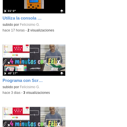
01′ 0″
Utiliza la consola Meowbit de KIttenbot para jugar con tus programas MakeCode Arcade
Contenido educativo.
subido por
Felicisimo G.
-
hace 17 horas
-
2
visualizaciones
40′ 17″
Programa con Scratch, 8 diferentes juegos para vivir la emoción de los partidos de España en el mundial 2026
Contenido educativo.
subido por
Felicisimo G.
-
hace 3 dias
-
3
visualizaciones