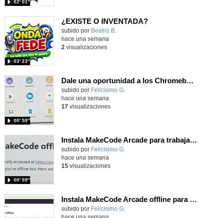
02′ 01″
¿EXISTE O INVENTADA?
Contenido educativo.
subido por
Beatriz B.
-
hace una semana
2
visualizaciones
03′ 23″
Dale una oportunidad a los Chromebooks y utiliza un proyector para realizar talleres si no tienes pantallas táctiles
Contenido educativo.
subido por
Felicisimo G.
-
hace una semana
17
visualizaciones
00′ 59″
Instala MakeCode Arcade para trabajar offline en tu tablet, ordenador, Chromebook
Contenido educativo.
subido por
Felicisimo G.
-
hace una semana
15
visualizaciones
00′ 59″
Instala MakeCode Arcade offline para programar grandes juegos sin necesidad de Internet
Contenido educativo.
subido por
Felicisimo G.
-
hace una semana