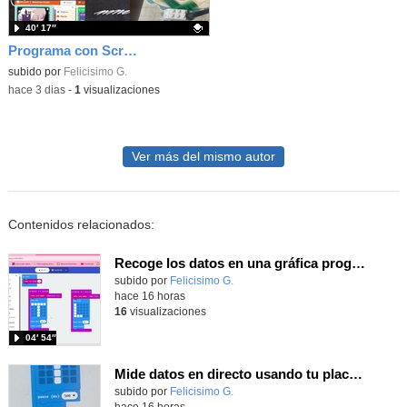
40′ 17″
Programa con Scratch juegos con los partidos del mundial 2026 ganados por España
Contenido educativo.
subido por
Felicisimo G.
-
hace 3 dias
-
1
visualizaciones
Ver más del mismo autor
Contenidos relacionados:
Recoge los datos en una gráfica programando tu placa microbit con MakeCode y conoce la Tª y nivel de luz en este eclipse
Contenido educativo.
subido por
Felicisimo G.
-
hace 16 horas
16
visualizaciones
04′ 54″
Mide datos en directo usando tu placa microbit y programando con MakeCode dos placas conectadas por radio
Contenido educativo.
subido por
Felicisimo G.
-
hace 16 horas