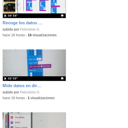
04′ 54″
Recoge los datos en una gráfica programando tu placa microbit con MakeCode y conoce la Tª y nivel de luz en este eclipse
Contenido educativo.
subido por
Felicisimo G.
-
hace 16 horas
-
16
visualizaciones
02′ 03″
Mide datos en directo usando tu placa microbit y programando con MakeCode dos placas conectadas por radio
Contenido educativo.
subido por
Felicisimo G.
-
hace 16 horas
-
1
visualizaciones