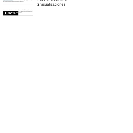
2
visualizaciones
02′ 07″