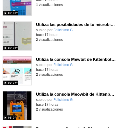
1
visualizaciones
02′ 03″
Utiliza las posibilidades de tu microbit programando com MakeCode para medir temperatura y nivel de luz con Datalogger
Contenido educativo.
subido por
Felicisimo G.
-
hace 17 horas
2
visualizaciones
02′ 05″
Utiliza la consola Mewbit de Kittenbot para llevar tus juegos arcade de MakeCode a tu mano
Contenido educativo.
subido por
Felicisimo G.
-
hace 17 horas
2
visualizaciones
02′ 07″
Utiliza la consola Meowbit de KIttenbot para jugar con tus programas MakeCode Arcade
Contenido educativo.
subido por
Felicisimo G.
-
hace 17 horas
2
visualizaciones
01′ 0″