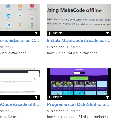
00′ 59″
Dale una oportunidad a los Chromebooks y utiliza un proyector para realizar talleres si no tienes pantallas táctiles
Instala MakeCode Arcade para trabajar offline en tu tablet, ordenador, Chromebook
ativo.
cisimo G.
Contenido educativo.
subido por
Felicisimo G.
5
visualizaciones
-
hace 7 dias
-
14
visualizaciones
13′ 07″
Instala MakeCode Arcade offline para programar grandes juegos sin necesidad de Internet
Programa con OctoStudio, un juego de disparos contra Zombies con un cargador basado en el House of the dead
ativo.
cisimo G.
Contenido educativo.
subido por
Felicisimo G.
visualizaciones
-
hace una semana
-
31
visualizaciones