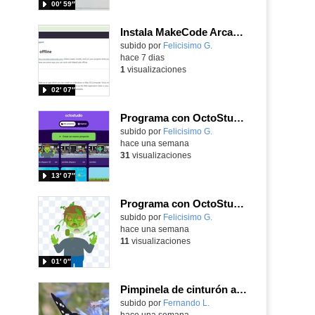
00′ 59″
Instala MakeCode Arcade offline para programar grandes juegos sin necesidad de Internet
Contenido educativo.
subido por
Felicisimo G.
-
hace 7 dias
1
visualizaciones
02′ 07″
Programa con OctoStudio, un juego de disparos contra Zombies con un cargador basado en el House of the dead
Contenido educativo.
subido por
Felicisimo G.
-
hace una semana
31
visualizaciones
13′ 07″
Programa con OctoStudio, un juego homenajeando al House of the dead con Zombies
Contenido educativo.
subido por
Felicisimo G.
-
hace una semana
11
visualizaciones
01′ 0″
Pimpinela de cinturón amarillo Amata phegea (Linnaeus, 1758)
Contenido educativo.
subido por
Fernando L.
-
hace una semana