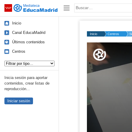
Mediateca de EducaMadrid
Saltar navegación
Palabra o frase:
Inicio
Canal EducaMadrid
Inicio
Centros
S
Últimos contenidos
Volume
50%
Centros
Tipo de contenido:
Inicia sesión para aportar
contenidos, crear listas de
reproducción...
Iniciar sesión