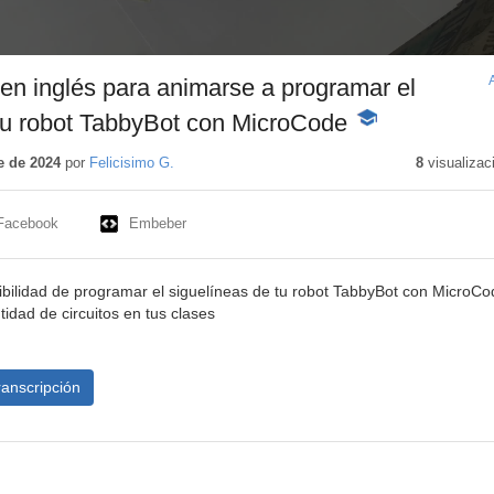
n inglés para animarse a programar el
tu robot TabbyBot con MicroCode
-
Contenido
educativo
e de 2024
por
Felicisimo G.
8
visualizac
Facebook
Embeber
sibilidad de programar el siguelíneas de tu robot TabbyBot con MicroCo
idad de circuitos en tus clases
ranscripción