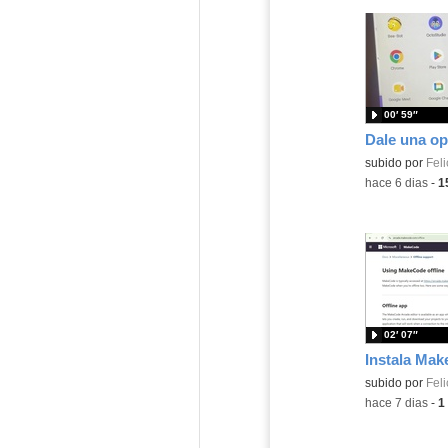
00′ 59″
Contenido educ
subido por
Feli
-
hace 6 dias
-
1
02′ 07″
Contenido educ
subido por
Feli
-
hace 7 dias
-
1