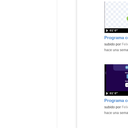
01′ 0″
Contenido educ
subido por
Feli
-
hace una sem
01′ 0″
Contenido educ
subido por
Feli
-
hace una sem