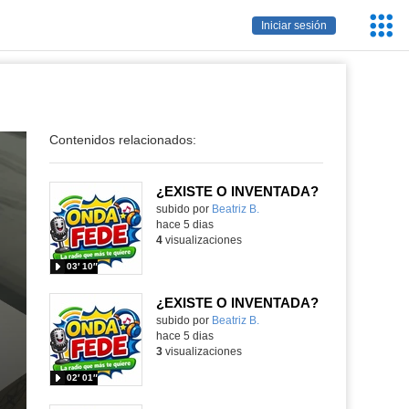
Servic
Iniciar sesión
Educa
Contenidos relacionados:
¿EXISTE O INVENTADA?
Contenido educativo.
subido por
Beatriz B.
-
hace 5 dias
4
visualizaciones
03′ 10″
¿EXISTE O INVENTADA?
Contenido educativo.
subido por
Beatriz B.
-
hace 5 dias
3
visualizaciones
02′ 01″