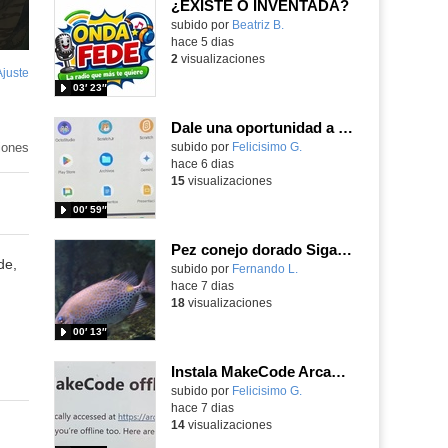
¿EXISTE O INVENTADA?
Contenido educativo.
subido por
Beatriz B.
-
hace 5 dias
2
visualizaciones
Ajuste
de
03′ 23″
pantalla
Dale una oportunidad a los Chromebooks y utiliza un proyector para realizar talleres si no tienes pantallas táctiles
iones
Contenido educativo.
subido por
Felicisimo G.
-
hace 6 dias
15
visualizaciones
00′ 59″
Pez conejo dorado Siganus guttatus (Bloch, 1786)
de,
Contenido educativo.
subido por
Fernando L.
-
hace 7 dias
18
visualizaciones
00′ 13″
Instala MakeCode Arcade para trabajar offline en tu tablet, ordenador, Chromebook
Contenido educativo.
subido por
Felicisimo G.
-
hace 7 dias
14
visualizaciones