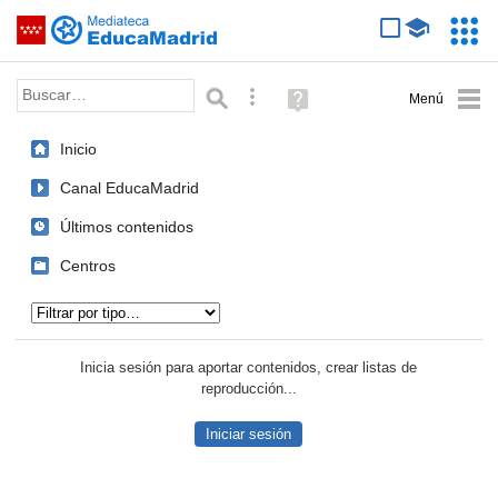
Mediateca de EducaMadrid
Saltar navegación
Servic
Educa
Palabra o frase:
Búsqueda avanzada
Ayuda
(en
ventana
Inicio
nueva)
Canal EducaMadrid
Últimos contenidos
Centros
Tipo de contenido:
Inicia sesión para aportar contenidos, crear listas de
reproducción...
Iniciar sesión