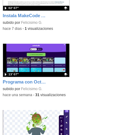
02′ 07″
Instala MakeCode Arcade offline para programar grandes juegos sin necesidad de Internet
Contenido educativo.
subido por
Felicisimo G.
-
hace 7 dias
-
1
visualizaciones
13′ 07″
Programa con OctoStudio, un juego de disparos contra Zombies con un cargador basado en el House of the dead
Contenido educativo.
subido por
Felicisimo G.
-
hace una semana
-
31
visualizaciones