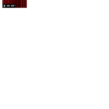
06′ 38″