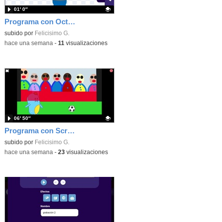
01′ 0″
Programa con OctoStudio, un juego homenajeando al House of the dead con Zombies
Contenido educativo.
subido por
Felicisimo G.
-
hace una semana
-
11
visualizaciones
06′ 50″
Programa con Scratch Jr una barrera que se desplaza para dar sensación de movimiento
Contenido educativo.
subido por
Felicisimo G.
-
hace una semana
-
23
visualizaciones