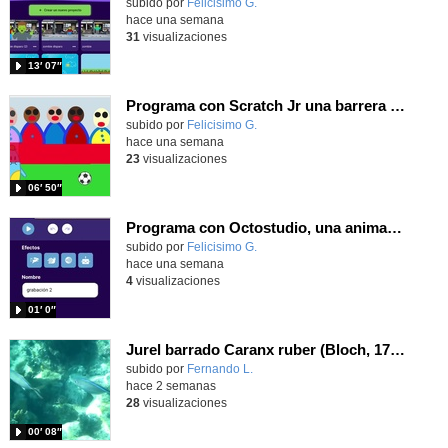
Contenido educativo.
subido por
Felicisimo G.
-
hace una semana
31
visualizaciones
13′ 07″
Programa con Scratch Jr una barrera que se desplaza para dar sensación de movimiento
Contenido educativo.
subido por
Felicisimo G.
-
hace una semana
23
visualizaciones
06′ 50″
Programa con Octostudio, una animación utilizando la cámara para una foto y audio y texto para comunicar.
Contenido educativo.
subido por
Felicisimo G.
-
hace una semana
4
visualizaciones
01′ 0″
Jurel barrado Caranx ruber (Bloch, 1793)
Contenido educativo.
subido por
Fernando L.
-
hace 2 semanas
28
visualizaciones
00′ 08″