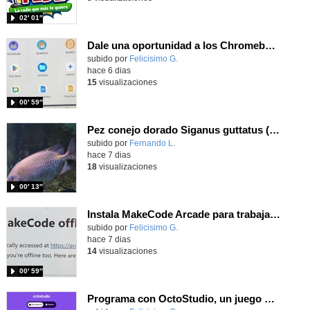
02′ 01″
Dale una oportunidad a los Chromebooks y utiliza un proyector para realizar talleres si no tienes pantallas táctiles
Contenido educativo.
subido por
Felicisimo G.
-
hace 6 dias
15
visualizaciones
00′ 59″
Pez conejo dorado Siganus guttatus (Bloch, 1786)
Contenido educativo.
subido por
Fernando L.
-
hace 7 dias
18
visualizaciones
00′ 13″
Instala MakeCode Arcade para trabajar offline en tu tablet, ordenador, Chromebook
Contenido educativo.
subido por
Felicisimo G.
-
hace 7 dias
14
visualizaciones
00′ 59″
Programa con OctoStudio, un juego de disparos contra Zombies con un cargador basado en el House of the dead