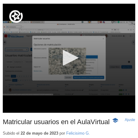
Ajuste
d
Matricular usuarios en el AulaVirtual
-
p
Contenido
educativo
Subido el
22 de mayo de 2023
por
Felicisimo G.