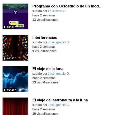
Programa con Octostudio de un modo sencillo, offline y gratuito
Contenido educativo.
subido por
Felicisimo G.
-
hace 2 semanas
13
visualizaciones
01′ 37″
Interferencias
Contenido educativo.
subido por
José Ignacio G.
-
hace 2 semanas
9
visualizaciones
02′ 47″
El viaje de la luna
Contenido educativo.
subido por
José Ignacio G.
-
hace 2 semanas
13
visualizaciones
02′ 20″
El viaje del astronauta y la luna
Contenido educativo.
subido por
José Ignacio G.
-
hace 2 semanas
10
visualizaciones