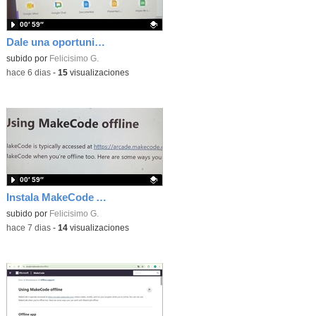
00′ 59″
Dale una oportunidad a los Chromebooks y utiliza un proyector para realizar talleres si no tienes pantallas táctiles
Contenido educativo.
subido por
Felicisimo G.
-
hace 6 dias
-
15
visualizaciones
00′ 59″
Instala MakeCode Arcade para trabajar offline en tu tablet, ordenador, Chromebook
Contenido educativo.
subido por
Felicisimo G.
-
hace 7 dias
-
14
visualizaciones