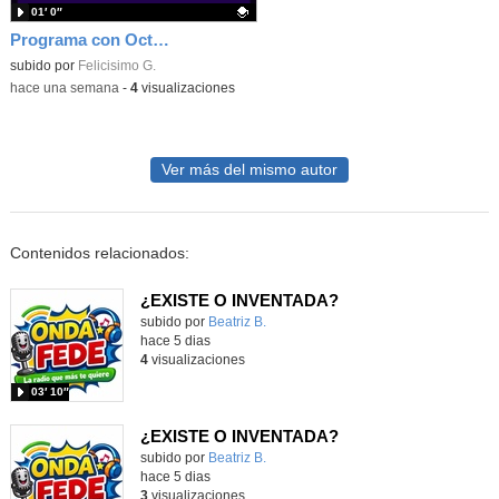
01′ 0″
Programa con Octostudio, una animación utilizando la cámara para una foto y audio y texto para comunicar.
Contenido educativo.
subido por
Felicisimo G.
-
hace una semana
-
4
visualizaciones
Ver más del mismo autor
Contenidos relacionados:
¿EXISTE O INVENTADA?
Contenido educativo.
subido por
Beatriz B.
-
hace 5 dias
4
visualizaciones
03′ 10″
¿EXISTE O INVENTADA?
Contenido educativo.
subido por
Beatriz B.
-
hace 5 dias
3
visualizaciones