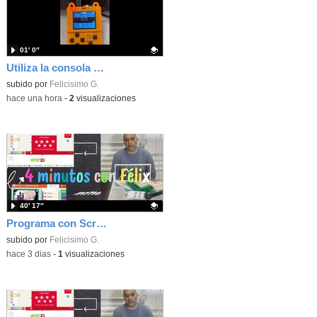
01′ 0″
Utiliza la consola Meowbit de KIttenbot para jugar con tus programas MakeCode Arcade
Contenido educativo.
subido por
Felicisimo G.
-
hace una hora
-
2
visualizaciones
40′ 17″
Programa con Scratch, 8 diferentes juegos para vivir la emoción de los partidos de España en el mundial 2026
Contenido educativo.
subido por
Felicisimo G.
-
hace 3 dias
-
1
visualizaciones