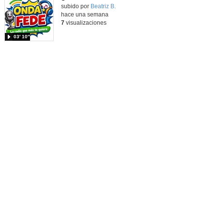
Contenido educativo.
subido por
Beatriz B.
-
hace una semana
7
visualizaciones
03′ 10″