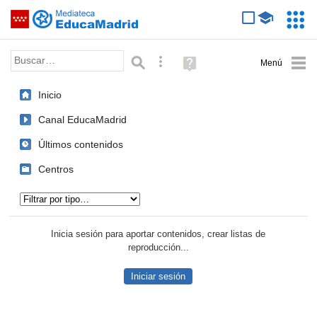
Mediateca de EducaMadrid
Saltar navegación
Servic
Educa
Palabra o frase:
Búsqueda avanzada
Ayuda
(en
ventana
Inicio
nueva)
Canal EducaMadrid
Últimos contenidos
Centros
Tipo de contenido:
Inicia sesión para aportar contenidos, crear listas de
reproducción...
Iniciar sesión