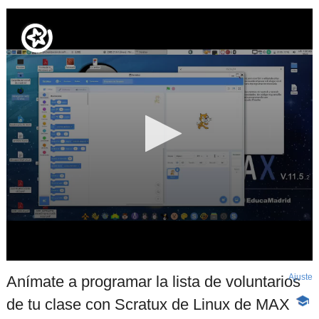
Ajuste
d
Anímate a programar la lista de voluntarios
p
de tu clase con Scratux de Linux de MAX
-
Cont