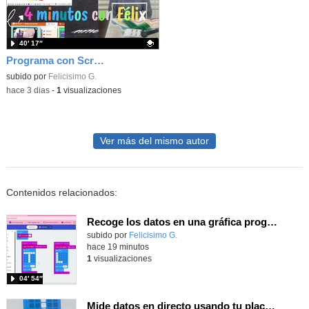
40′ 17″
Programa con Scratch juegos con los partidos del mundial 2026 ganados por España
Contenido educativo.
subido por
Felicisimo G.
-
hace 3 dias
-
1
visualizaciones
Ver más del mismo autor
Contenidos relacionados:
Recoge los datos en una gráfica programando tu placa microbit con MakeCode y conoce la Tª y nivel de luz en este eclipse
Contenido educativo.
subido por
Felicisimo G.
-
hace 19 minutos
1
visualizaciones
04′ 54″
Mide datos en directo usando tu placa microbit y programando con MakeCode dos placas conectadas por radio