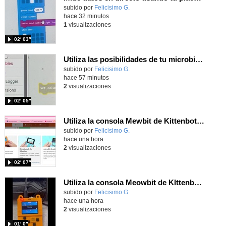
Contenido educativo.
subido por
Felicisimo G.
-
hace 32 minutos
1
visualizaciones
02′ 03″
Utiliza las posibilidades de tu microbit programando com MakeCode para medir temperatura y nivel de luz con Datalogger
Contenido educativo.
subido por
Felicisimo G.
-
hace 57 minutos
2
visualizaciones
02′ 05″
Utiliza la consola Mewbit de Kittenbot para llevar tus juegos arcade de MakeCode a tu mano
Contenido educativo.
subido por
Felicisimo G.
-
hace una hora
2
visualizaciones
02′ 07″
Utiliza la consola Meowbit de KIttenbot para jugar con tus programas MakeCode Arcade
Contenido educativo.
subido por
Felicisimo G.
-
hace una hora
2
visualizaciones
01′ 0″