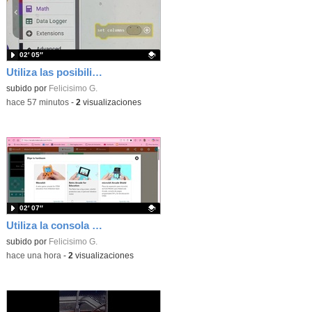
02′ 05″
Utiliza las posibilidades de tu microbit programando com MakeCode para medir temperatura y nivel de luz con Datalogger
Contenido educativo.
subido por
Felicisimo G.
-
hace 57 minutos
-
2
visualizaciones
02′ 07″
Utiliza la consola Mewbit de Kittenbot para llevar tus juegos arcade de MakeCode a tu mano
Contenido educativo.
subido por
Felicisimo G.
-
hace una hora
-
2
visualizaciones