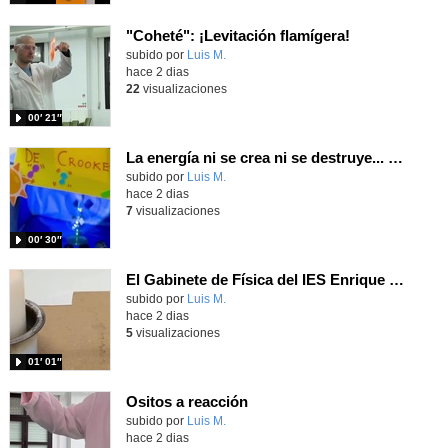
"Coheté": ¡Levitación flamígera!
Contenido educativo.
subido por
Luis M.
-
hace 2 dias
22
visualizaciones
00′ 21″
La energía ni se crea ni se destruye... ¡se experimenta! El Tierno en la Feria Madrid es Ciencia 2026
Contenido educativo.
subido por
Luis M.
-
hace 2 dias
7
visualizaciones
00′ 30″
El Gabinete de Física del IES Enrique Tierno Galván de Parla (Curso 25-26)
Contenido educativo.
subido por
Luis M.
-
hace 2 dias
5
visualizaciones
01′ 01″
Ositos a reacción
Contenido educativo.
subido por
Luis M.
-
hace 2 dias