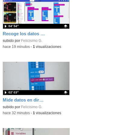
04′ 54″
Recoge los datos en una gráfica programando tu placa microbit con MakeCode y conoce la Tª y nivel de luz en este eclipse
Contenido educativo.
subido por
Felicisimo G.
-
hace 19 minutos
-
1
visualizaciones
02′ 03″
Mide datos en directo usando tu placa microbit y programando con MakeCode dos placas conectadas por radio
Contenido educativo.
subido por
Felicisimo G.
-
hace 32 minutos
-
1
visualizaciones