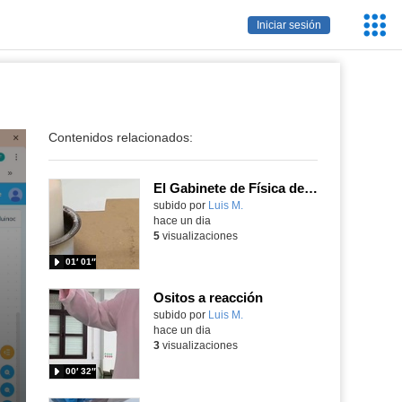
Servic
Iniciar sesión
Educa
Contenidos relacionados:
El Gabinete de Física del IES Enrique Tierno Galván de Parla (Curso 25-26)
Contenido educativo.
subido por
Luis M.
-
hace un dia
5
visualizaciones
01′ 01″
Ositos a reacción
Contenido educativo.
subido por
Luis M.
-
hace un dia
3
visualizaciones
00′ 32″