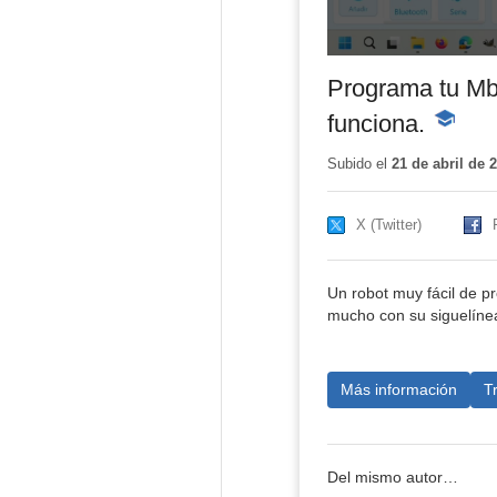
Programa tu Mb
funciona.
-
Contenid
educativ
Subido el
21 de abril de 
X (Twitter)
Un robot muy fácil de p
mucho con su siguelínea
Más información
T
Del mismo autor…