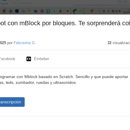
ot con mBlock por bloques. Te sorprenderá c
o
o
2025
por
Felicisimo G.
32
visualizac
Facebook
Embeber
rogramar con Mblock basado en Scratch. Sencillo y que puede aportar
s, leds, zumbador, ruedas y ultrasonidos.
ranscripción