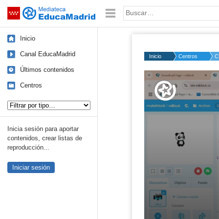
Mediateca de EducaMadrid
Saltar navegación
Palabra o frase:
Inicio
Canal EducaMadrid
Inicio
Centros
C
Últimos contenidos
Volume
50%
Centros
Tipo de contenido:
Inicia sesión para aportar
contenidos, crear listas de
reproducción...
Iniciar sesión