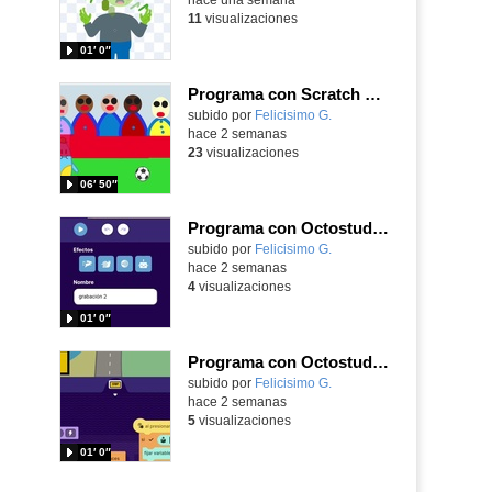
11
visualizaciones
01′ 0″
Programa con Scratch Jr una barrera que se desplaza para dar sensación de movimiento
Contenido educativo.
subido por
Felicisimo G.
-
hace 2 semanas
23
visualizaciones
06′ 50″
Programa con Octostudio, una animación utilizando la cámara para una foto y audio y texto para comunicar.
Contenido educativo.
subido por
Felicisimo G.
-
hace 2 semanas
4
visualizaciones
01′ 0″
Programa con Octostudio, un juego de Educación Víal cruzando un paso de cebra.
Contenido educativo.
subido por
Felicisimo G.
-
hace 2 semanas
5
visualizaciones
01′ 0″