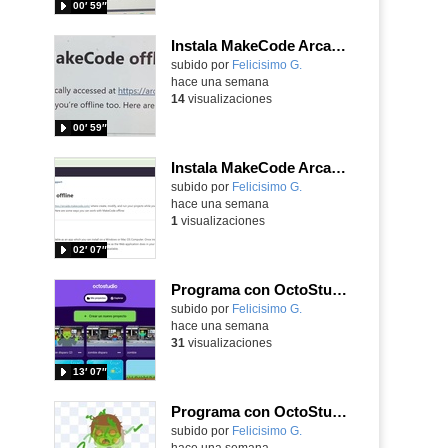
00′ 59″
Instala MakeCode Arcade para trabajar offline en tu tablet, ordenador, Chromebook
Contenido educativo.
subido por
Felicisimo G.
-
hace una semana
14
visualizaciones
00′ 59″
Instala MakeCode Arcade offline para programar grandes juegos sin necesidad de Internet
Contenido educativo.
subido por
Felicisimo G.
-
hace una semana
1
visualizaciones
02′ 07″
Programa con OctoStudio, un juego de disparos contra Zombies con un cargador basado en el House of the dead
Contenido educativo.
subido por
Felicisimo G.
-
hace una semana
31
visualizaciones
13′ 07″
Programa con OctoStudio, un juego homenajeando al House of the dead con Zombies
Contenido educativo.
subido por
Felicisimo G.
-
hace una semana