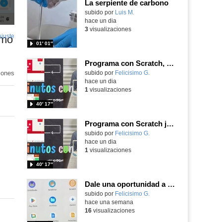
La serpiente de carbono
Contenido educativo.
subido por
Luis M.
-
hace un dia
3
visualizaciones
Ajuste
de
omo
01′ 01″
pantalla
Programa con Scratch, 8 diferentes juegos para vivir la emoción de los partidos de España en el mundial 2026
iones
Contenido educativo.
subido por
Felicisimo G.
-
hace un dia
1
visualizaciones
40′ 17″
Programa con Scratch juegos con los partidos del mundial 2026 ganados por España
Contenido educativo.
subido por
Felicisimo G.
-
hace un dia
1
visualizaciones
40′ 17″
Dale una oportunidad a los Chromebooks y utiliza un proyector para realizar talleres si no tienes pantallas táctiles
Contenido educativo.
subido por
Felicisimo G.
-
hace una semana
16
visualizaciones