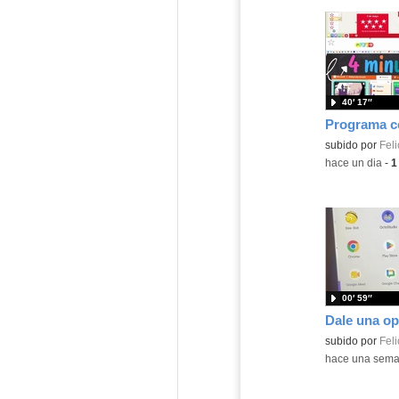
40′ 17″
Contenido educ
subido por
Feli
-
hace un dia
-
1
00′ 59″
Contenido educ
subido por
Feli
-
hace una sem