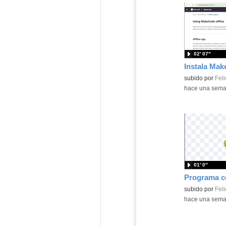
02′ 07″
Contenido educ
subido por
Feli
-
hace una sem
01′ 0″
Contenido educ
subido por
Feli
-
hace una sem