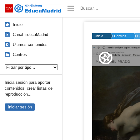
Mediateca de EducaMadrid
Saltar navegación
Palabra o frase:
Inicio
Canal EducaMadrid
Inicio
Centros
C
Últimos contenidos
Volume
50%
Centros
Tipo de contenido:
Inicia sesión para aportar
contenidos, crear listas de
reproducción...
Iniciar sesión