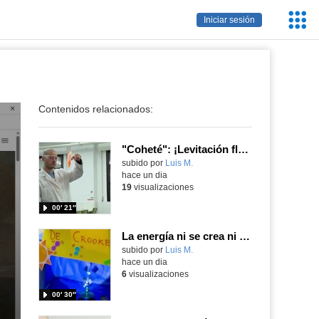
Servic
Iniciar sesión
Educa
Contenidos relacionados:
"Coheté": ¡Levitación flamígera!
Contenido educativo.
subido por
Luis M.
-
hace un dia
19
visualizaciones
00′ 21″
La energía ni se crea ni se destruye... ¡se experimenta! El Tierno en la Feria Madrid es Ciencia 2026
Contenido educativo.
subido por
Luis M.
-
hace un dia
6
visualizaciones
00′ 30″