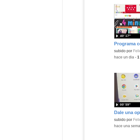
40′ 17″
Contenido educ
subido por
Feli
-
hace un dia
-
1
00′ 59″
Contenido educ
subido por
Feli
-
hace una sem