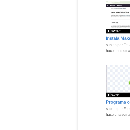
02′ 07″
Contenido educ
subido por
Feli
-
hace una sem
01′ 0″
Contenido educ
subido por
Feli
-
hace una sem