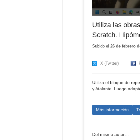
Utiliza las obra
Scratch. Hipóme
Subido el
26 de febrero d
X (Twitter)
Utiliza el bloque de re
y Atalanta. Luego adapt
Más información
T
Del mismo autor…