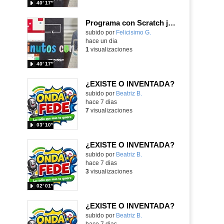
40′ 17″
Programa con Scratch juegos con los partidos del mundial 2026 ganados por España
Contenido educativo.
subido por
Felicisimo G.
-
hace un dia
1
visualizaciones
40′ 17″
¿EXISTE O INVENTADA?
Contenido educativo.
subido por
Beatriz B.
-
hace 7 dias
7
visualizaciones
03′ 10″
¿EXISTE O INVENTADA?
Contenido educativo.
subido por
Beatriz B.
-
hace 7 dias
3
visualizaciones
02′ 01″
¿EXISTE O INVENTADA?
Contenido educativo.
subido por
Beatriz B.
-
hace 7 dias