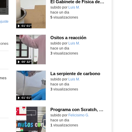
El Gabinete de Física del IES Enrique Tierno Galván de Parla (Curso 25-26)
Contenido educativo.
subido por
Luis M.
-
hace un dia
5
visualizaciones
Ajuste
de
01′ 01″
pantalla
Ositos a reacción
iones
Contenido educativo.
subido por
Luis M.
-
hace un dia
3
visualizaciones
00′ 32″
La serpiente de carbono
enes
Contenido educativo.
subido por
Luis M.
-
hace un dia
3
visualizaciones
01′ 01″
Programa con Scratch, 8 diferentes juegos para vivir la emoción de los partidos de España en el mundial 2026
Contenido educativo.
subido por
Felicisimo G.
-
hace un dia
1
visualizaciones