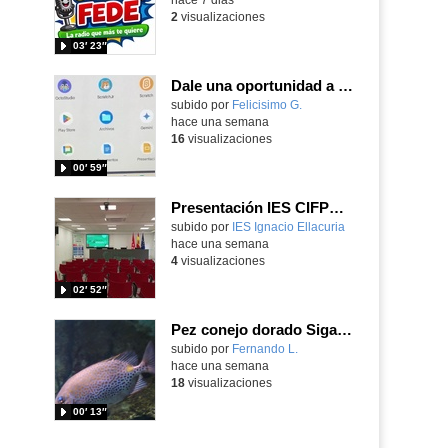
2
visualizaciones
03′ 23″
Dale una oportunidad a los Chromebooks y utiliza un proyector para realizar talleres si no tienes pantallas táctiles
Contenido educativo.
subido por
Felicisimo G.
-
hace una semana
16
visualizaciones
00′ 59″
Presentación IES CIFPD Ignacio Ellacuría
Contenido educativo.
subido por
IES Ignacio Ellacuria
-
hace una semana
4
visualizaciones
02′ 52″
Pez conejo dorado Siganus guttatus (Bloch, 1786)
Contenido educativo.
subido por
Fernando L.
-
hace una semana
18
visualizaciones
00′ 13″