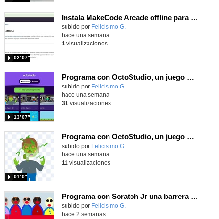
Instala MakeCode Arcade offline para programar grandes juegos sin necesidad de Internet
Contenido educativo.
subido por
Felicisimo G.
-
hace una semana
1
visualizaciones
02′ 07″
Programa con OctoStudio, un juego de disparos contra Zombies con un cargador basado en el House of the dead
Contenido educativo.
subido por
Felicisimo G.
-
hace una semana
31
visualizaciones
13′ 07″
Programa con OctoStudio, un juego homenajeando al House of the dead con Zombies
Contenido educativo.
subido por
Felicisimo G.
-
hace una semana
11
visualizaciones
01′ 0″
Programa con Scratch Jr una barrera que se desplaza para dar sensación de movimiento
Contenido educativo.
subido por
Felicisimo G.
-
hace 2 semanas