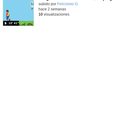
Contenido educativo.
subido por
Felicisimo G.
-
hace 2 semanas
10
visualizaciones
10′ 41″