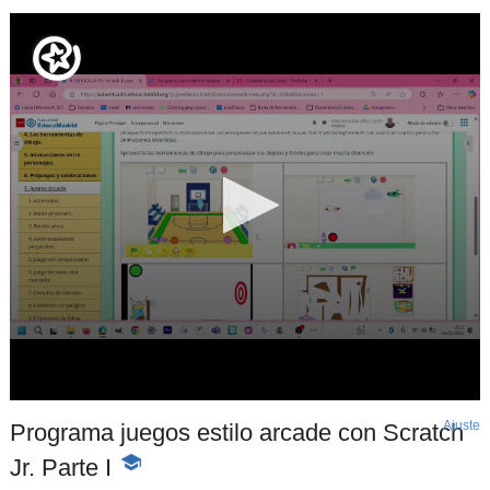
Ajuste
d
Programa juegos estilo arcade con Scratch
p
Jr. Parte I
-
Contenido