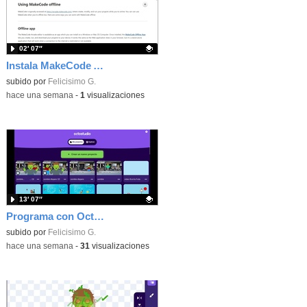
02′ 07″
Instala MakeCode Arcade offline para programar grandes juegos sin necesidad de Internet
Contenido educativo.
subido por
Felicisimo G.
-
hace una semana
-
1
visualizaciones
13′ 07″
Programa con OctoStudio, un juego de disparos contra Zombies con un cargador basado en el House of the dead
Contenido educativo.
subido por
Felicisimo G.
-
hace una semana
-
31
visualizaciones