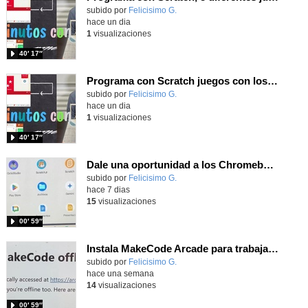
Contenido educativo.
subido por
Felicisimo G.
-
hace un dia
1
visualizaciones
40′ 17″
Programa con Scratch juegos con los partidos del mundial 2026 ganados por España
Contenido educativo.
subido por
Felicisimo G.
-
hace un dia
1
visualizaciones
40′ 17″
Dale una oportunidad a los Chromebooks y utiliza un proyector para realizar talleres si no tienes pantallas táctiles
Contenido educativo.
subido por
Felicisimo G.
-
hace 7 dias
15
visualizaciones
00′ 59″
Instala MakeCode Arcade para trabajar offline en tu tablet, ordenador, Chromebook
Contenido educativo.
subido por
Felicisimo G.
-
hace una semana
14
visualizaciones
00′ 59″