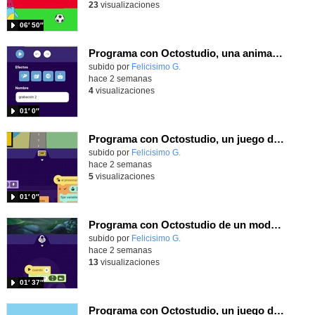
23
visualizaciones
06′ 50″
Programa con Octostudio, una animación utilizando la cámara para una foto y audio y texto para comunicar.
Contenido educativo.
subido por
Felicisimo G.
-
hace 2 semanas
4
visualizaciones
01′ 0″
Programa con Octostudio, un juego de Educación Víal cruzando un paso de cebra.
Contenido educativo.
subido por
Felicisimo G.
-
hace 2 semanas
5
visualizaciones
01′ 0″
Programa con Octostudio de un modo sencillo, offline y gratuito
Contenido educativo.
subido por
Felicisimo G.
-
hace 2 semanas
13
visualizaciones
01′ 37″
Programa con Octostudio, un juego de 4 personajes ganando la copa del mundo saltando y esquivando rivales.