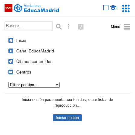
Mediateca de EducaMadrid
Saltar navegación
Servic
Educa
Palabra o frase:
Búsqueda avanzada
Ayuda
(en
ventana
Inicio
nueva)
Canal EducaMadrid
Últimos contenidos
Centros
Tipo de contenido:
Inicia sesión para aportar contenidos, crear listas de
reproducción...
Iniciar sesión