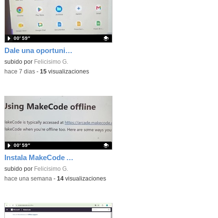
00′ 59″
Dale una oportunidad a los Chromebooks y utiliza un proyector para realizar talleres si no tienes pantallas táctiles
Contenido educativo.
subido por
Felicisimo G.
-
hace 7 dias
-
15
visualizaciones
00′ 59″
Instala MakeCode Arcade para trabajar offline en tu tablet, ordenador, Chromebook
Contenido educativo.
subido por
Felicisimo G.
-
hace una semana
-
14
visualizaciones