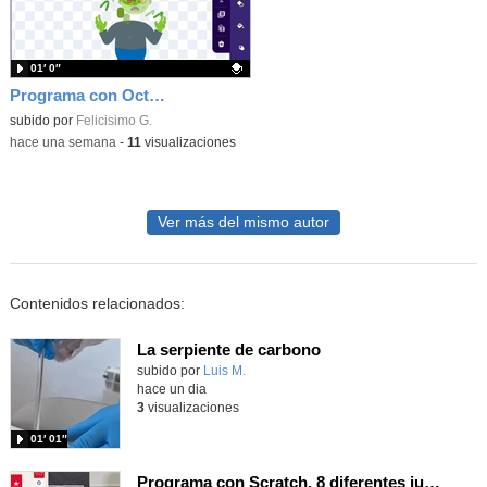
01′ 0″
Programa con OctoStudio, un juego homenajeando al House of the dead con Zombies
Contenido educativo.
subido por
Felicisimo G.
-
hace una semana
-
11
visualizaciones
Ver más del mismo autor
Contenidos relacionados:
La serpiente de carbono
Contenido educativo.
subido por
Luis M.
-
hace un dia
3
visualizaciones
01′ 01″
Programa con Scratch, 8 diferentes juegos para vivir la emoción de los partidos de España en el mundial 2026