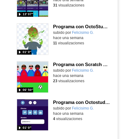
31
visualizaciones
13′ 07″
Programa con OctoStudio, un juego homenajeando al House of the dead con Zombies
Contenido educativo.
subido por
Felicisimo G.
-
hace una semana
11
visualizaciones
01′ 0″
Programa con Scratch Jr una barrera que se desplaza para dar sensación de movimiento
Contenido educativo.
subido por
Felicisimo G.
-
hace una semana
23
visualizaciones
06′ 50″
Programa con Octostudio, una animación utilizando la cámara para una foto y audio y texto para comunicar.
Contenido educativo.
subido por
Felicisimo G.
-
hace una semana
4
visualizaciones
01′ 0″