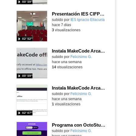
00′ 59″
Presentación IES CIFPD Ignacio Ellacuría
Contenido educativo.
subido por
IES Ignacio Ellacuria
-
hace 7 dias
3
visualizaciones
02′ 52″
Instala MakeCode Arcade para trabajar offline en tu tablet, ordenador, Chromebook
Contenido educativo.
subido por
Felicisimo G.
-
hace una semana
14
visualizaciones
00′ 59″
Instala MakeCode Arcade offline para programar grandes juegos sin necesidad de Internet
Contenido educativo.
subido por
Felicisimo G.
-
hace una semana
1
visualizaciones
02′ 07″
Programa con OctoStudio, un juego de disparos contra Zombies con un cargador basado en el House of the dead
Contenido educativo.
subido por
Felicisimo G.
-
hace una semana