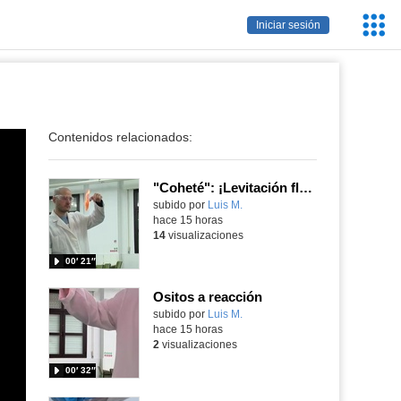
Servic
Iniciar sesión
Educa
Contenidos relacionados:
"Coheté": ¡Levitación flamígera!
Contenido educativo.
subido por
Luis M.
-
hace 15 horas
14
visualizaciones
00′ 21″
Ositos a reacción
Contenido educativo.
subido por
Luis M.
-
hace 15 horas
2
visualizaciones
00′ 32″