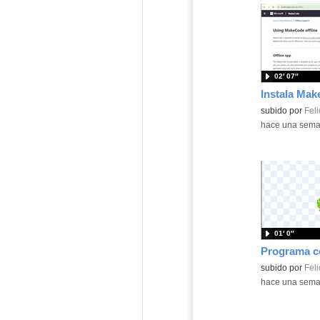
02′ 07″
Contenido educ
subido por
Feli
-
hace una sem
01′ 0″
Contenido educ
subido por
Feli
-
hace una sem