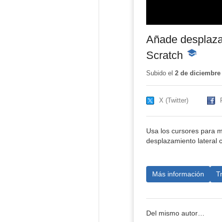
Añade desplaza
Scratch
-
Contenido
educativo
Subido el
2 de diciembre
X (Twitter)
Usa los cursores para m
desplazamiento lateral 
Más información
T
Del mismo autor…