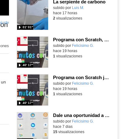
La serpiente de carbono
Contenido educativo.
subido por
Luis M.
-
hace 17 horas
2
visualizaciones
Ajuste
de
con
01′ 01″
pantalla
Programa con Scratch, 8 diferentes juegos para vivir la emoción de los partidos de España en el mundial 2026
iones
Contenido educativo.
subido por
Felicisimo G.
-
hace 19 horas
1
visualizaciones
40′ 17″
Programa con Scratch juegos con los partidos del mundial 2026 ganados por España
 un
Contenido educativo.
subido por
Felicisimo G.
-
hace 19 horas
1
visualizaciones
40′ 17″
Dale una oportunidad a los Chromebooks y utiliza un proyector para realizar talleres si no tienes pantallas táctiles
Contenido educativo.
subido por
Felicisimo G.
-
hace 7 dias
15
visualizaciones