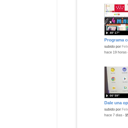
40′ 17″
Contenido educ
subido por
Feli
-
hace 19 horas
00′ 59″
Contenido educ
subido por
Feli
-
hace 7 dias
-
1