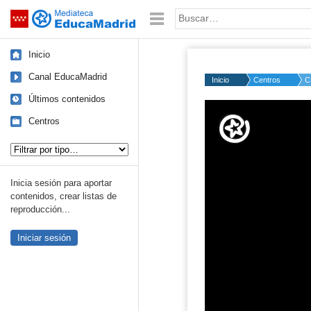
Mediateca de EducaMadrid
Saltar navegación
Palabra o frase:
Inicio
Canal EducaMadrid
Inicio
Centros
C
Últimos contenidos
Volume
50%
Centros
Tipo de contenido:
Inicia sesión para aportar
contenidos, crear listas de
reproducción...
Iniciar sesión