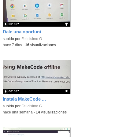
00′ 59″
Dale una oportunidad a los Chromebooks y utiliza un proyector para realizar talleres si no tienes pantallas táctiles
Contenido educativo.
subido por
Felicisimo G.
-
hace 7 dias
-
16
visualizaciones
00′ 59″
Instala MakeCode Arcade para trabajar offline en tu tablet, ordenador, Chromebook
Contenido educativo.
subido por
Felicisimo G.
-
hace una semana
-
14
visualizaciones