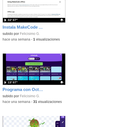
02′ 07″
Instala MakeCode Arcade offline para programar grandes juegos sin necesidad de Internet
Contenido educativo.
subido por
Felicisimo G.
-
hace una semana
-
1
visualizaciones
13′ 07″
Programa con OctoStudio, un juego de disparos contra Zombies con un cargador basado en el House of the dead
Contenido educativo.
subido por
Felicisimo G.
-
hace una semana
-
31
visualizaciones