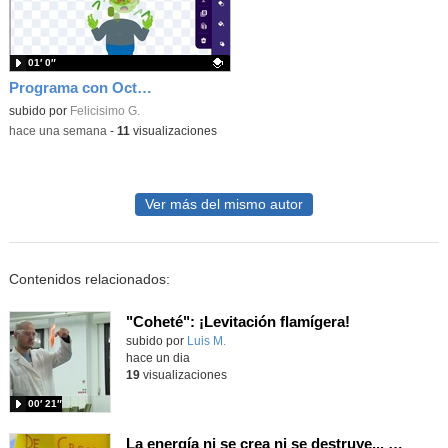
01′ 0″
Programa con OctoStudio, un juego homenajeando al House of the dead con Zombies
Contenido educativo.
subido por
Felicisimo G.
-
hace una semana
-
11
visualizaciones
Ver más del mismo autor
Contenidos relacionados:
"Coheté": ¡Levitación flamígera!
Contenido educativo.
subido por
Luis M.
-
hace un dia
19
visualizaciones
00′ 21″
La energía ni se crea ni se destruye... ¡se experimenta! El Tierno en la Feria Madrid es Ciencia 2026