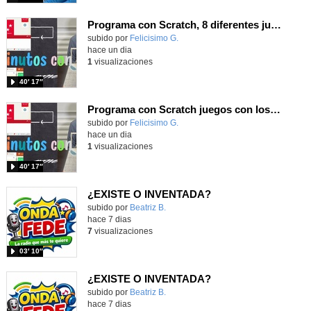
Programa con Scratch, 8 diferentes juegos para vivir la emoción de los partidos de España en el mundial 2026
Contenido educativo.
subido por
Felicisimo G.
-
hace un dia
1
visualizaciones
40′ 17″
Programa con Scratch juegos con los partidos del mundial 2026 ganados por España
Contenido educativo.
subido por
Felicisimo G.
-
hace un dia
1
visualizaciones
40′ 17″
¿EXISTE O INVENTADA?
Contenido educativo.
subido por
Beatriz B.
-
hace 7 dias
7
visualizaciones
03′ 10″
¿EXISTE O INVENTADA?
Contenido educativo.
subido por
Beatriz B.
-
hace 7 dias