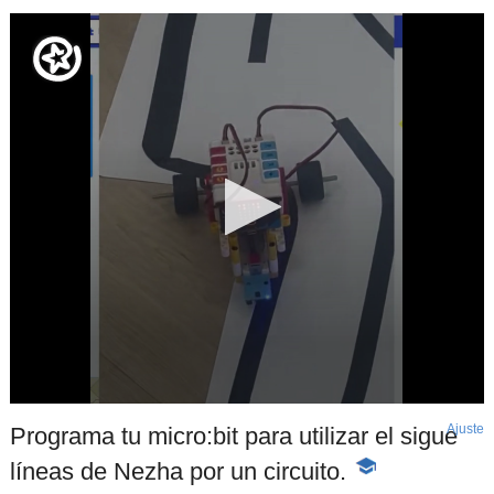
Ajuste
d
Programa tu micro:bit para utilizar el sigue
p
líneas de Nezha por un circuito.
-
Contenido