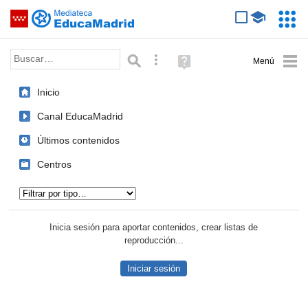
Mediateca de EducaMadrid
Saltar navegación
Servic
Educa
Palabra o frase:
Búsqueda avanzada
Ayuda
(en
ventana
Inicio
nueva)
Canal EducaMadrid
Últimos contenidos
Centros
Tipo de contenido:
Inicia sesión para aportar contenidos, crear listas de
reproducción...
Iniciar sesión