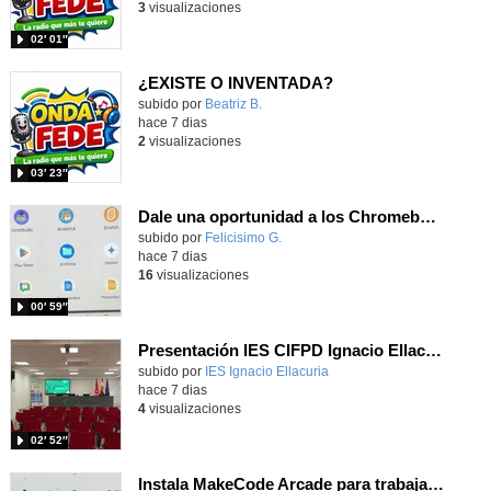
3
visualizaciones
02′ 01″
¿EXISTE O INVENTADA?
Contenido educativo.
subido por
Beatriz B.
-
hace 7 dias
2
visualizaciones
03′ 23″
Dale una oportunidad a los Chromebooks y utiliza un proyector para realizar talleres si no tienes pantallas táctiles
Contenido educativo.
subido por
Felicisimo G.
-
hace 7 dias
16
visualizaciones
00′ 59″
Presentación IES CIFPD Ignacio Ellacuría
Contenido educativo.
subido por
IES Ignacio Ellacuria
-
hace 7 dias
4
visualizaciones
02′ 52″
Instala MakeCode Arcade para trabajar offline en tu tablet, ordenador, Chromebook