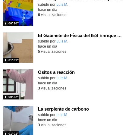
Contenido educativo.
subido por
Luis M.
-
hace un dia
6
visualizaciones
00′ 30″
El Gabinete de Física del IES Enrique Tierno Galván de Parla (Curso 25-26)
Contenido educativo.
subido por
Luis M.
-
hace un dia
5
visualizaciones
01′ 01″
Ositos a reacción
Contenido educativo.
subido por
Luis M.
-
hace un dia
3
visualizaciones
00′ 32″
La serpiente de carbono
Contenido educativo.
subido por
Luis M.
-
hace un dia
3
visualizaciones
01′ 01″