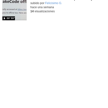
Contenido educativo.
subido por
Felicisimo G.
-
hace una semana
14
visualizaciones
00′ 59″