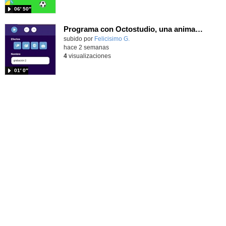
06′ 50″
Programa con Octostudio, una animación utilizando la cámara para una foto y audio y texto para comunicar.
Contenido educativo.
subido por
Felicisimo G.
-
hace 2 semanas
4
visualizaciones
01′ 0″