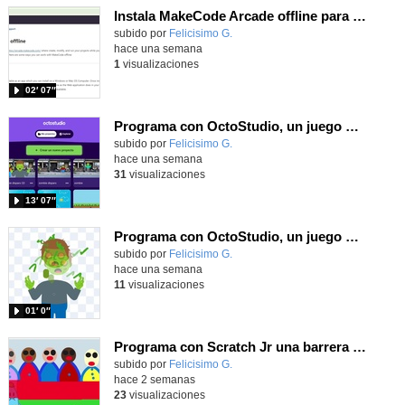
Instala MakeCode Arcade offline para programar grandes juegos sin necesidad de Internet
Contenido educativo.
subido por
Felicisimo G.
-
hace una semana
1
visualizaciones
02′ 07″
Programa con OctoStudio, un juego de disparos contra Zombies con un cargador basado en el House of the dead
Contenido educativo.
subido por
Felicisimo G.
-
hace una semana
31
visualizaciones
13′ 07″
Programa con OctoStudio, un juego homenajeando al House of the dead con Zombies
Contenido educativo.
subido por
Felicisimo G.
-
hace una semana
11
visualizaciones
01′ 0″
Programa con Scratch Jr una barrera que se desplaza para dar sensación de movimiento
Contenido educativo.
subido por
Felicisimo G.
-
hace 2 semanas
23
visualizaciones