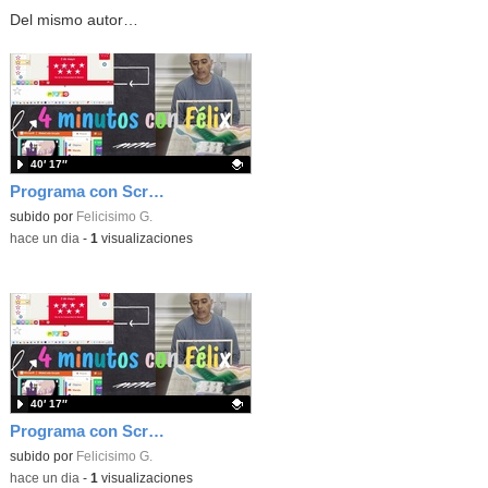
Del mismo autor…
40′ 17″
Programa con Scratch, 8 diferentes juegos para vivir la emoción de los partidos de España en el mundial 2026
Contenido educativo.
subido por
Felicisimo G.
-
hace un dia
-
1
visualizaciones
40′ 17″
Programa con Scratch juegos con los partidos del mundial 2026 ganados por España
Contenido educativo.
subido por
Felicisimo G.
-
hace un dia
-
1
visualizaciones