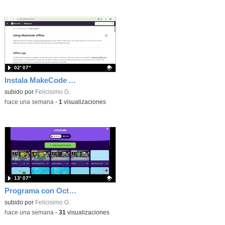
02′ 07″
Instala MakeCode Arcade offline para programar grandes juegos sin necesidad de Internet
Contenido educativo.
subido por
Felicisimo G.
-
hace una semana
-
1
visualizaciones
13′ 07″
Programa con OctoStudio, un juego de disparos contra Zombies con un cargador basado en el House of the dead
Contenido educativo.
subido por
Felicisimo G.
-
hace una semana
-
31
visualizaciones