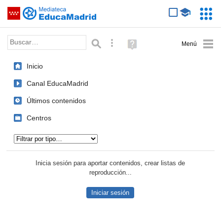
Mediateca de EducaMadrid
Saltar navegación
Servic
Educa
Palabra o frase:
Búsqueda avanzada
Ayuda
(en
ventana
Inicio
nueva)
Canal EducaMadrid
Últimos contenidos
Centros
Tipo de contenido:
Inicia sesión para aportar contenidos, crear listas de
reproducción...
Iniciar sesión