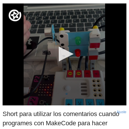
Ajuste
d
Short para utilizar los comentarios cuando
p
programes con MakeCode para hacer