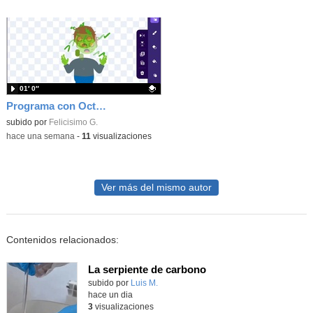
01′ 0″
Programa con OctoStudio, un juego homenajeando al House of the dead con Zombies
Contenido educativo.
subido por
Felicisimo G.
-
hace una semana
-
11
visualizaciones
Ver más del mismo autor
Contenidos relacionados:
La serpiente de carbono
Contenido educativo.
subido por
Luis M.
-
hace un dia
3
visualizaciones