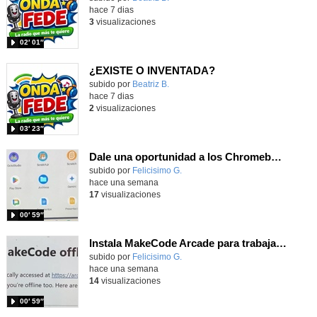
hace 7 dias
3
visualizaciones
02′ 01″
¿EXISTE O INVENTADA?
Contenido educativo.
subido por
Beatriz B.
-
hace 7 dias
2
visualizaciones
03′ 23″
Dale una oportunidad a los Chromebooks y utiliza un proyector para realizar talleres si no tienes pantallas táctiles
Contenido educativo.
subido por
Felicisimo G.
-
hace una semana
17
visualizaciones
00′ 59″
Instala MakeCode Arcade para trabajar offline en tu tablet, ordenador, Chromebook
Contenido educativo.
subido por
Felicisimo G.
-
hace una semana
14
visualizaciones
00′ 59″