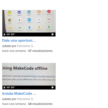
00′ 59″
Dale una oportunidad a los Chromebooks y utiliza un proyector para realizar talleres si no tienes pantallas táctiles
Contenido educativo.
subido por
Felicisimo G.
-
hace una semana
-
17
visualizaciones
00′ 59″
Instala MakeCode Arcade para trabajar offline en tu tablet, ordenador, Chromebook
Contenido educativo.
subido por
Felicisimo G.
-
hace una semana
-
14
visualizaciones