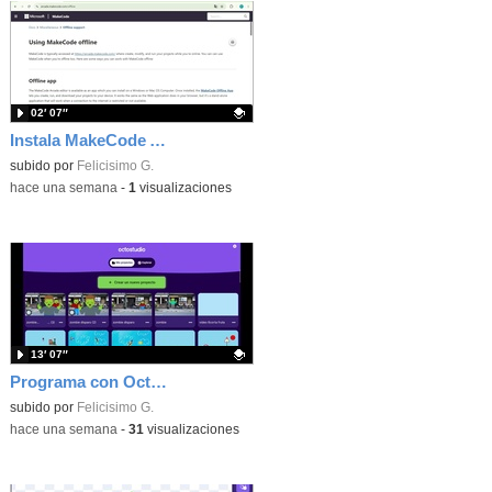
02′ 07″
Instala MakeCode Arcade offline para programar grandes juegos sin necesidad de Internet
Contenido educativo.
subido por
Felicisimo G.
-
hace una semana
-
1
visualizaciones
13′ 07″
Programa con OctoStudio, un juego de disparos contra Zombies con un cargador basado en el House of the dead
Contenido educativo.
subido por
Felicisimo G.
-
hace una semana
-
31
visualizaciones