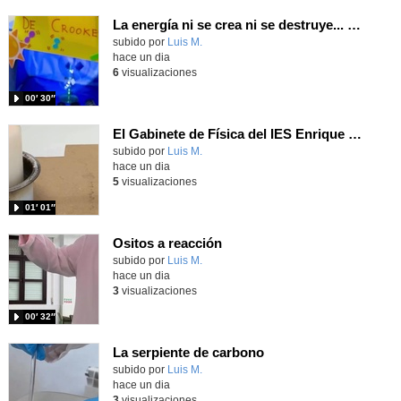
La energía ni se crea ni se destruye... ¡se experimenta! El Tierno en la Feria Madrid es Ciencia 2026
Contenido educativo.
subido por
Luis M.
-
hace un dia
6
visualizaciones
00′ 30″
El Gabinete de Física del IES Enrique Tierno Galván de Parla (Curso 25-26)
Contenido educativo.
subido por
Luis M.
-
hace un dia
5
visualizaciones
01′ 01″
Ositos a reacción
Contenido educativo.
subido por
Luis M.
-
hace un dia
3
visualizaciones
00′ 32″
La serpiente de carbono
Contenido educativo.
subido por
Luis M.
-
hace un dia
3
visualizaciones