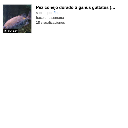
Pez conejo dorado Siganus guttatus (Bloch, 1786)
Contenido educativo.
subido por
Fernando L.
-
hace una semana
18
visualizaciones
00′ 13″