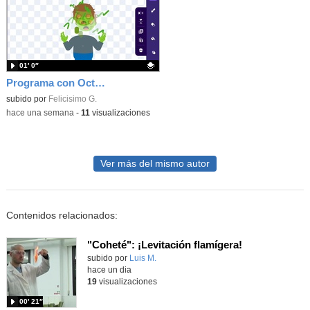
01′ 0″
Programa con OctoStudio, un juego homenajeando al House of the dead con Zombies
Contenido educativo.
subido por
Felicisimo G.
-
hace una semana
-
11
visualizaciones
Ver más del mismo autor
Contenidos relacionados:
"Coheté": ¡Levitación flamígera!
Contenido educativo.
subido por
Luis M.
-
hace un dia
19
visualizaciones
00′ 21″