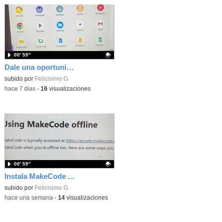
00′ 59″
Dale una oportunidad a los Chromebooks y utiliza un proyector para realizar talleres si no tienes pantallas táctiles
Contenido educativo.
subido por
Felicisimo G.
-
hace 7 dias
-
16
visualizaciones
00′ 59″
Instala MakeCode Arcade para trabajar offline en tu tablet, ordenador, Chromebook
Contenido educativo.
subido por
Felicisimo G.
-
hace una semana
-
14
visualizaciones