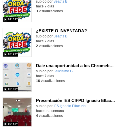
Contenido educativo.
subido por
Beatriz B.
-
hace 7 dias
3
visualizaciones
02′ 01″
¿EXISTE O INVENTADA?
Contenido educativo.
subido por
Beatriz B.
-
hace 7 dias
2
visualizaciones
03′ 23″
Dale una oportunidad a los Chromebooks y utiliza un proyector para realizar talleres si no tienes pantallas táctiles
Contenido educativo.
subido por
Felicisimo G.
-
hace 7 dias
16
visualizaciones
00′ 59″
Presentación IES CIFPD Ignacio Ellacuría
Contenido educativo.
subido por
IES Ignacio Ellacuria
-
hace una semana
4
visualizaciones
02′ 52″