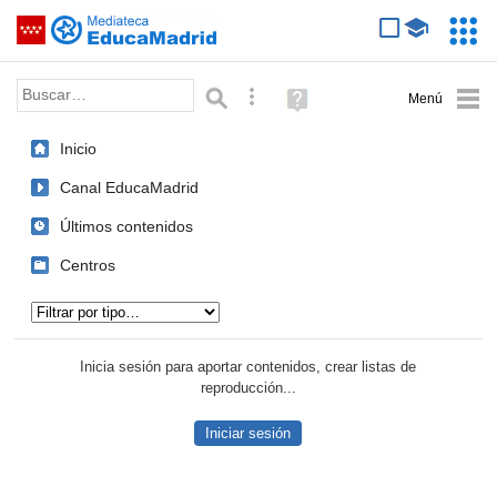
Mediateca de EducaMadrid
Saltar navegación
Servic
Educa
Palabra o frase:
Búsqueda avanzada
Ayuda
(en
ventana
Inicio
nueva)
Canal EducaMadrid
Últimos contenidos
Centros
Tipo de contenido:
Inicia sesión para aportar contenidos, crear listas de
reproducción...
Iniciar sesión