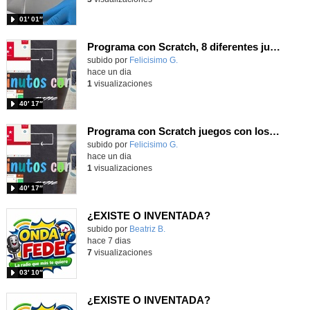
01′ 01″
Programa con Scratch, 8 diferentes juegos para vivir la emoción de los partidos de España en el mundial 2026
Contenido educativo.
subido por
Felicisimo G.
-
hace un dia
1
visualizaciones
40′ 17″
Programa con Scratch juegos con los partidos del mundial 2026 ganados por España
Contenido educativo.
subido por
Felicisimo G.
-
hace un dia
1
visualizaciones
40′ 17″
¿EXISTE O INVENTADA?
Contenido educativo.
subido por
Beatriz B.
-
hace 7 dias
7
visualizaciones
03′ 10″
¿EXISTE O INVENTADA?