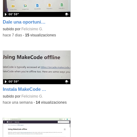
00′ 59″
Dale una oportunidad a los Chromebooks y utiliza un proyector para realizar talleres si no tienes pantallas táctiles
Contenido educativo.
subido por
Felicisimo G.
-
hace 7 dias
-
15
visualizaciones
00′ 59″
Instala MakeCode Arcade para trabajar offline en tu tablet, ordenador, Chromebook
Contenido educativo.
subido por
Felicisimo G.
-
hace una semana
-
14
visualizaciones