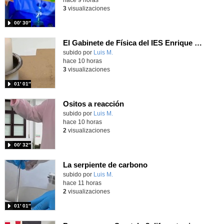
3
visualizaciones
00′ 30″
El Gabinete de Física del IES Enrique Tierno Galván de Parla (Curso 25-26)
Contenido educativo.
subido por
Luis M.
-
hace 10 horas
3
visualizaciones
01′ 01″
Ositos a reacción
Contenido educativo.
subido por
Luis M.
-
hace 10 horas
2
visualizaciones
00′ 32″
La serpiente de carbono
Contenido educativo.
subido por
Luis M.
-
hace 11 horas
2
visualizaciones
01′ 01″