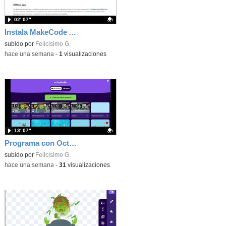
02′ 07″
Instala MakeCode Arcade offline para programar grandes juegos sin necesidad de Internet
Contenido educativo.
subido por
Felicisimo G.
-
hace una semana
-
1
visualizaciones
13′ 07″
Programa con OctoStudio, un juego de disparos contra Zombies con un cargador basado en el House of the dead
Contenido educativo.
subido por
Felicisimo G.
-
hace una semana
-
31
visualizaciones