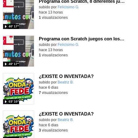
Programa con Scratch, 8 diferentes juegos para vivir la emoción de los partidos de España en el mundial 2026
Contenido educativo.
subido por
Felicisimo G.
-
hace 13 horas
1
visualizaciones
40′ 17″
Programa con Scratch juegos con los partidos del mundial 2026 ganados por España
Contenido educativo.
subido por
Felicisimo G.
-
hace 13 horas
1
visualizaciones
40′ 17″
¿EXISTE O INVENTADA?
Contenido educativo.
subido por
Beatriz B.
-
hace 6 dias
7
visualizaciones
03′ 10″
¿EXISTE O INVENTADA?
Contenido educativo.
subido por
Beatriz B.
-
hace 6 dias
3
visualizaciones