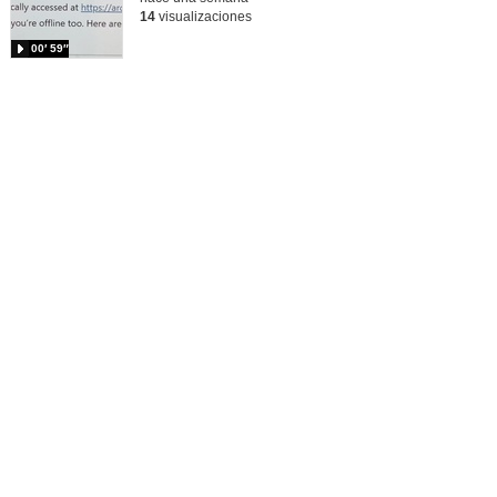
14
visualizaciones
00′ 59″