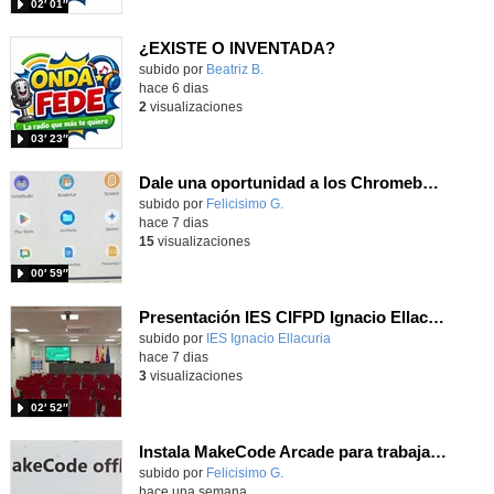
02′ 01″
¿EXISTE O INVENTADA?
Contenido educativo.
subido por
Beatriz B.
-
hace 6 dias
2
visualizaciones
03′ 23″
Dale una oportunidad a los Chromebooks y utiliza un proyector para realizar talleres si no tienes pantallas táctiles
Contenido educativo.
subido por
Felicisimo G.
-
hace 7 dias
15
visualizaciones
00′ 59″
Presentación IES CIFPD Ignacio Ellacuría
Contenido educativo.
subido por
IES Ignacio Ellacuria
-
hace 7 dias
3
visualizaciones
02′ 52″
Instala MakeCode Arcade para trabajar offline en tu tablet, ordenador, Chromebook
Contenido educativo.
subido por
Felicisimo G.
-
hace una semana