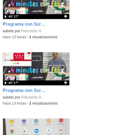
40′ 17″
Programa con Scratch, 8 diferentes juegos para vivir la emoción de los partidos de España en el mundial 2026
Contenido educativo.
subido por
Felicisimo G.
-
hace 13 horas
-
1
visualizaciones
40′ 17″
Programa con Scratch juegos con los partidos del mundial 2026 ganados por España
Contenido educativo.
subido por
Felicisimo G.
-
hace 13 horas
-
1
visualizaciones