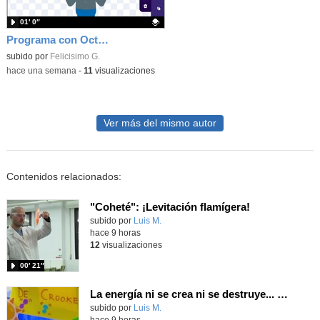
01′ 0″
Programa con OctoStudio, un juego homenajeando al House of the dead con Zombies
Contenido educativo.
subido por
Felicisimo G.
-
hace una semana
-
11
visualizaciones
Ver más del mismo autor
Contenidos relacionados:
"Coheté": ¡Levitación flamígera!
Contenido educativo.
subido por
Luis M.
-
hace 9 horas
12
visualizaciones
00′ 21″
La energía ni se crea ni se destruye... ¡se experimenta! El Tierno en la Feria Madrid es Ciencia 2026
Contenido educativo.
subido por
Luis M.
-
hace 9 horas