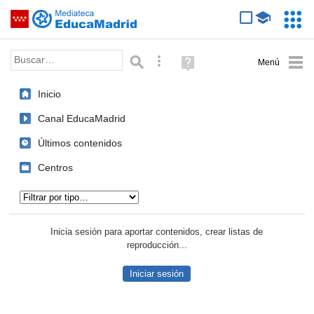
Mediateca de EducaMadrid
Saltar navegación
Servic
Educa
Palabra o frase:
Búsqueda avanzada
Ayuda
(en
ventana
Inicio
nueva)
Canal EducaMadrid
Últimos contenidos
Centros
Tipo de contenido:
Inicia sesión para aportar contenidos, crear listas de
reproducción...
Iniciar sesión