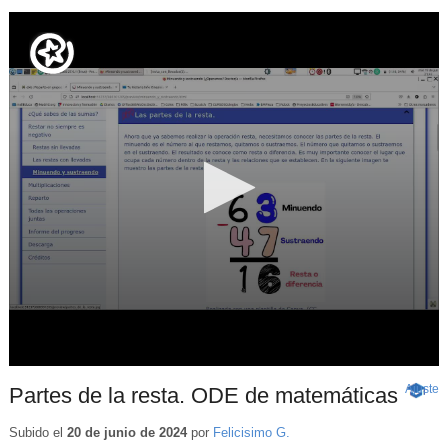
Ajuste
d
Partes de la resta. ODE de matemáticas
-
p
Conten
educat
Subido el
20 de junio de 2024
por
Felicisimo G.