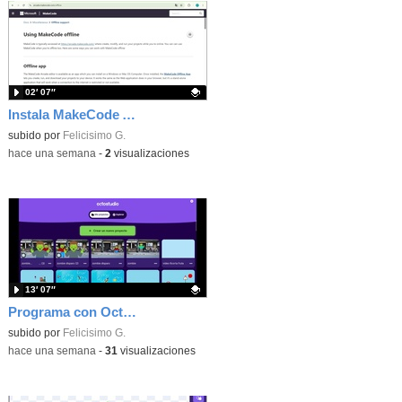
02′ 07″
Instala MakeCode Arcade offline para programar grandes juegos sin necesidad de Internet
Contenido educativo.
subido por
Felicisimo G.
-
hace una semana
-
2
visualizaciones
13′ 07″
Programa con OctoStudio, un juego de disparos contra Zombies con un cargador basado en el House of the dead
Contenido educativo.
subido por
Felicisimo G.
-
hace una semana
-
31
visualizaciones