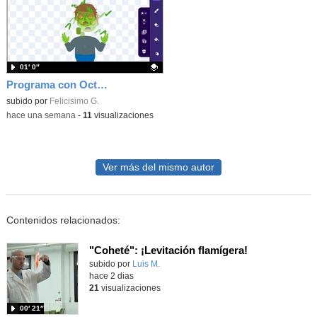
01′ 0″
Programa con OctoStudio, un juego homenajeando al House of the dead con Zombies
Contenido educativo.
subido por
Felicisimo G.
-
hace una semana
-
11
visualizaciones
Ver más del mismo autor
Contenidos relacionados:
"Coheté": ¡Levitación flamígera!
Contenido educativo.
subido por
Luis M.
-
hace 2 dias
21
visualizaciones
00′ 21″