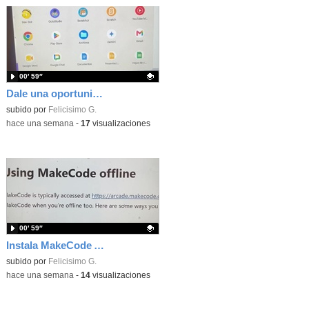
00′ 59″
Dale una oportunidad a los Chromebooks y utiliza un proyector para realizar talleres si no tienes pantallas táctiles
Contenido educativo.
subido por
Felicisimo G.
-
hace una semana
-
17
visualizaciones
00′ 59″
Instala MakeCode Arcade para trabajar offline en tu tablet, ordenador, Chromebook
Contenido educativo.
subido por
Felicisimo G.
-
hace una semana
-
14
visualizaciones