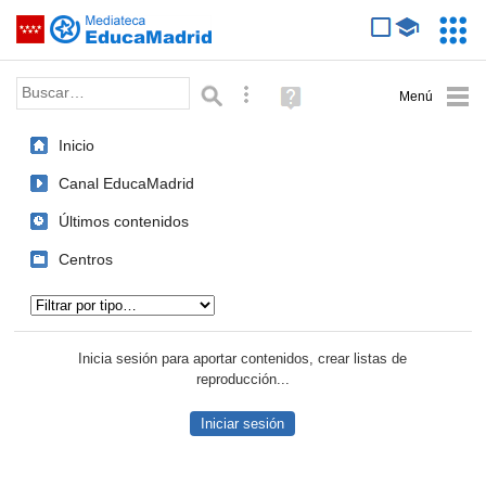
Mediateca de EducaMadrid
Saltar navegación
Servic
Educa
Palabra o frase:
Búsqueda avanzada
Ayuda
(en
ventana
Inicio
nueva)
Canal EducaMadrid
Últimos contenidos
Centros
Tipo de contenido:
Inicia sesión para aportar contenidos, crear listas de
reproducción...
Iniciar sesión