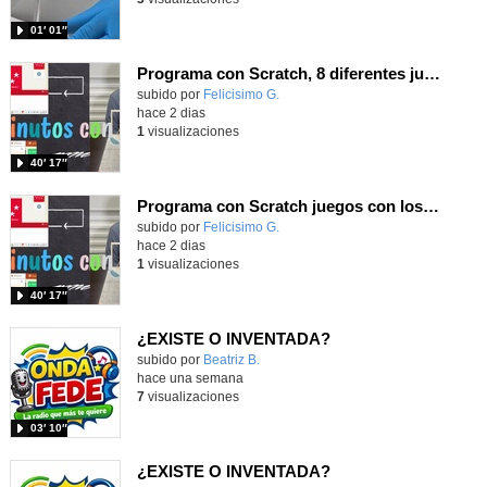
01′ 01″
Programa con Scratch, 8 diferentes juegos para vivir la emoción de los partidos de España en el mundial 2026
Contenido educativo.
subido por
Felicisimo G.
-
hace 2 dias
1
visualizaciones
40′ 17″
Programa con Scratch juegos con los partidos del mundial 2026 ganados por España
Contenido educativo.
subido por
Felicisimo G.
-
hace 2 dias
1
visualizaciones
40′ 17″
¿EXISTE O INVENTADA?
Contenido educativo.
subido por
Beatriz B.
-
hace una semana
7
visualizaciones
03′ 10″
¿EXISTE O INVENTADA?