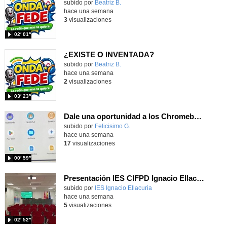
Contenido educativo.
subido por
Beatriz B.
-
hace una semana
3
visualizaciones
02′ 01″
¿EXISTE O INVENTADA?
Contenido educativo.
subido por
Beatriz B.
-
hace una semana
2
visualizaciones
03′ 23″
Dale una oportunidad a los Chromebooks y utiliza un proyector para realizar talleres si no tienes pantallas táctiles
Contenido educativo.
subido por
Felicisimo G.
-
hace una semana
17
visualizaciones
00′ 59″
Presentación IES CIFPD Ignacio Ellacuría
Contenido educativo.
subido por
IES Ignacio Ellacuria
-
hace una semana
5
visualizaciones
02′ 52″