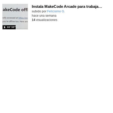
Instala MakeCode Arcade para trabajar offline en tu tablet, ordenador, Chromebook
Contenido educativo.
subido por
Felicisimo G.
-
hace una semana
14
visualizaciones
00′ 59″