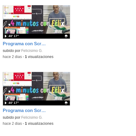
40′ 17″
Programa con Scratch, 8 diferentes juegos para vivir la emoción de los partidos de España en el mundial 2026
Contenido educativo.
subido por
Felicisimo G.
-
hace 2 dias
-
1
visualizaciones
40′ 17″
Programa con Scratch juegos con los partidos del mundial 2026 ganados por España
Contenido educativo.
subido por
Felicisimo G.
-
hace 2 dias
-
1
visualizaciones