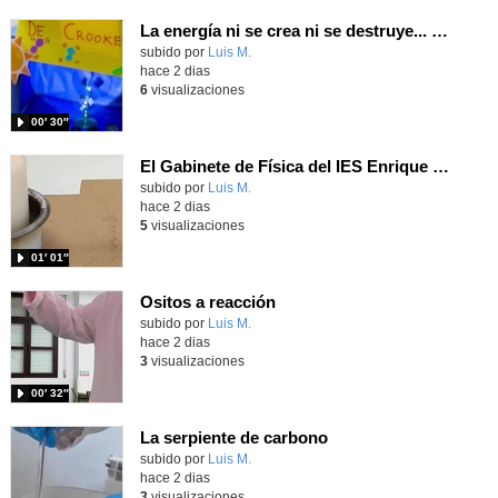
La energía ni se crea ni se destruye... ¡se experimenta! El Tierno en la Feria Madrid es Ciencia 2026
Contenido educativo.
subido por
Luis M.
-
hace 2 dias
6
visualizaciones
00′ 30″
El Gabinete de Física del IES Enrique Tierno Galván de Parla (Curso 25-26)
Contenido educativo.
subido por
Luis M.
-
hace 2 dias
5
visualizaciones
01′ 01″
Ositos a reacción
Contenido educativo.
subido por
Luis M.
-
hace 2 dias
3
visualizaciones
00′ 32″
La serpiente de carbono
Contenido educativo.
subido por
Luis M.
-
hace 2 dias
3
visualizaciones